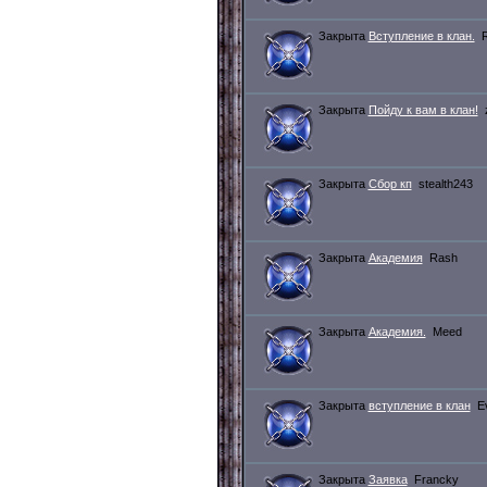
Закрыта
Вступление в клан.
Закрыта
Пойду к вам в клан!
Закрыта
Сбор кп
stealth243
Закрыта
Академия
Rash
Закрыта
Академия.
Meed
Закрыта
вступление в клан
E
Закрыта
Заявка
Francky