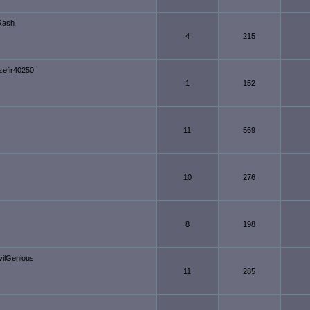
Rash
4
215
zefir40250
1
152
11
569
10
276
8
198
vilGenious
11
285