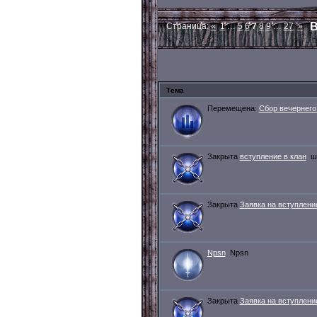
В
Страница:
«
1
…
5
6
7
8
9
…
27
»
Тема
Перемещена:
Сбор вечернего
Закрыта
вступление в клан
ш
Закрыта
Заявка на вступление
Npsn
Npsn
Закрыта
Заявка на вступлени