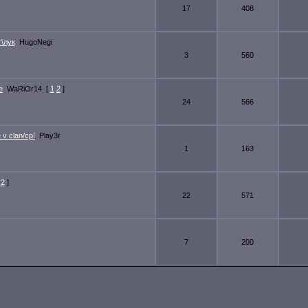
17
408
г\лук
HugoNegi
3
560
е
WaRiOr14
[
1
2
]
24
566
 v clan/cp!
Play3r
1
163
2
]
22
571
7
200