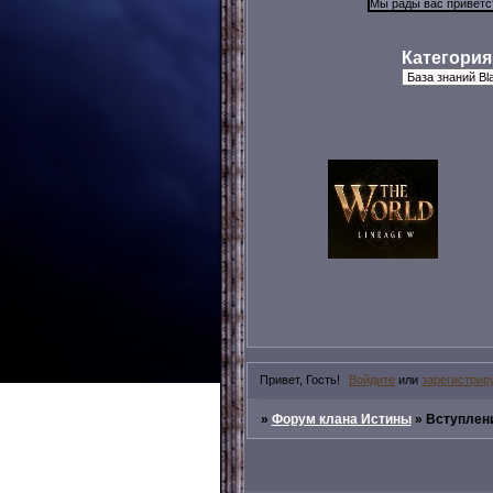
Категория
Привет, Гость!
Войдите
или
зарегистрир
»
Форум клана Истины
»
Вступлени