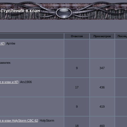
ступление в клан
Ответов
Просмотров
После
 КП
Артём
амилек
9
347
 в клан и КП
Ars1906
17
436
9
419
е в клан HolyStorm СВС 62
HolyStorm
18
460