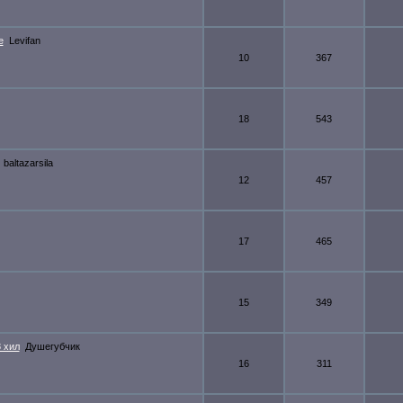
е
Levifan
10
367
18
543
baltazarsila
12
457
17
465
15
349
 хил
Душегубчик
16
311