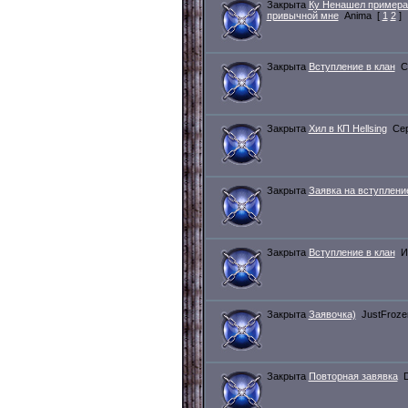
Закрыта
Ку Ненашел примера 
привычной мне
Anima
[
1
2
]
Закрыта
Вступление в клан
C
Закрыта
Хил в КП Hellsing
Се
Закрыта
Заявка на вступление.
Закрыта
Вступление в клан
И
Закрыта
Заявочка)
JustFroze
Закрыта
Повторная завявка