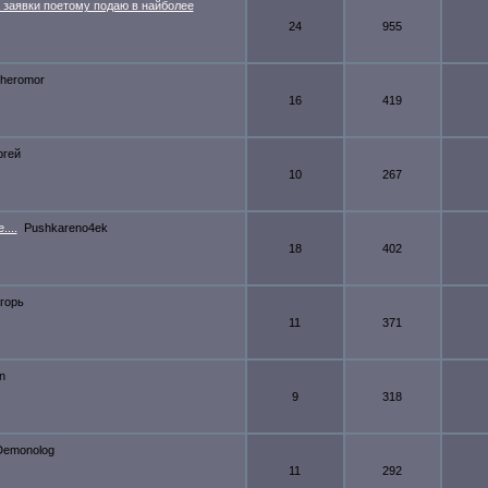
заявки поетому подаю в найболее
24
955
heromor
16
419
ргей
10
267
...
Pushkareno4ek
18
402
горь
11
371
n
9
318
Demonolog
11
292