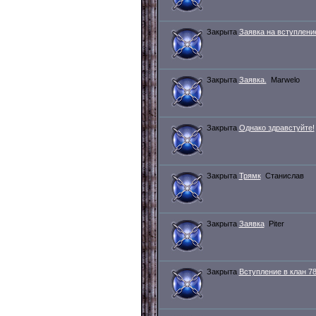
Закрыта
Заявка на вступлени
Закрыта
Заявка.
Marwelo
Закрыта
Однако здравстуйте!
Закрыта
Трямк
Станислав
Закрыта
Заявка
Piter
Закрыта
Вступление в клан 78