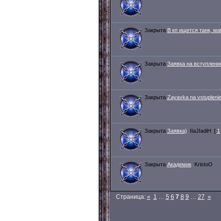
Закрыта
В кп ищется танк, ма
Закрыта
Заявка на вступлени
Закрыта
Zayavka na vstuplenie
Закрыта
Заявка)
IIaJIadiH
[
1
Закрыта
Академик
KristoO
Страница:
«
1
…
5
6
7
8
9
…
27
»