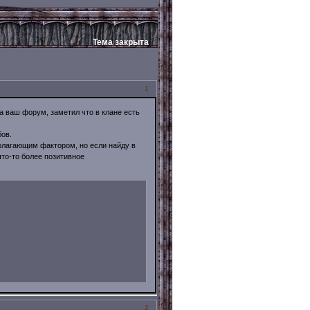
Тема закрыта
1
 ваш форум, заметил что в клане есть
бов.
полагающим фактором, но если найду в
 что-то более позитивное
2