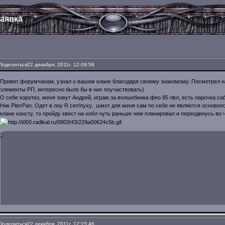
аявка
Поделиться
22 декабря, 2011г. 12:09:58
Привет форумчанам, узнал о вашем клане благодаря своему знакомому. Посмотрел на
элементы РП, интересно было бы в них поучаствовать)
О себе коротко, меня зовут Андрей, играю за волшебника фео 85 лвл, есть парочка са
Ник PiterРan. Одет в лоу R сет/пуху, шмот для меня сам по себе не является осново
клане консту, то пройду квест на нобл чуть раньше чем планировал и переоденусь во
0
Поделиться
22 декабря, 2011г. 12:15:46