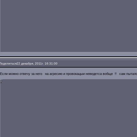
Поделиться
22 декабря, 2011г. 16:31:00
Если можно отвечу за него на агресию и провокацыи неведетса вобще !! сам пытал
0