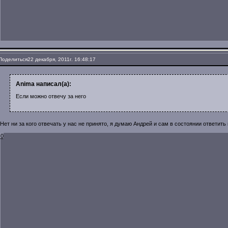
Поделиться
22 декабря, 2011г. 16:48:17
Anima написал(а):
Если можно отвечу за него
Нет ни за кого отвечать у нас не принято, я думаю Андрей и сам в состоянии ответить
0