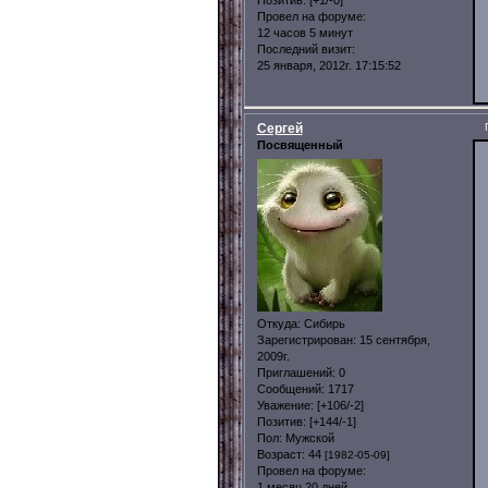
Провел на форуме:
12 часов 5 минут
Последний визит:
25 января, 2012г. 17:15:52
Сергей
Посвященный
Откуда:
Сибирь
Зарегистрирован
: 15 сентября,
2009г.
Приглашений:
0
Сообщений:
1717
Уважение:
[+106/-2]
Позитив:
[+144/-1]
Пол:
Мужской
Возраст:
44
[1982-05-09]
Провел на форуме:
1 месяц 20 дней