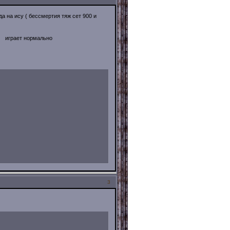
 на ису ( бессмертия тяж сет 900 и
ком) играет нормально
3