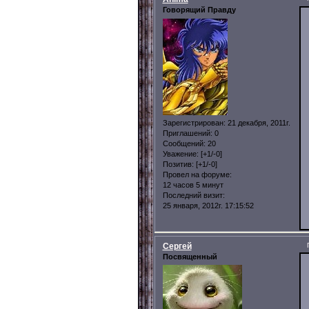
Говорящий Правду
Зарегистрирован
: 21 декабря, 2011г.
Приглашений:
0
Сообщений:
20
Уважение:
[+1/-0]
Позитив:
[+1/-0]
Провел на форуме:
12 часов 5 минут
Последний визит:
25 января, 2012г. 17:15:52
Сергей
Посвященный