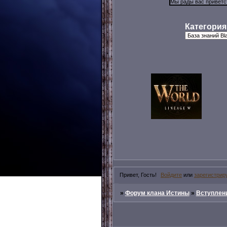
Категория
Привет, Гость!
Войдите
или
зарегистрир
»
Форум клана Истины
»
Вступлени