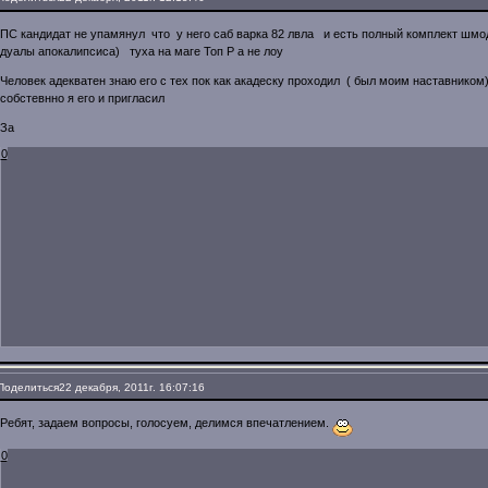
ПС кандидат не упамянул что у него саб варка 82 лвла и есть полный комплект шмода
дуалы апокалипсиса) туха на маге Топ Р а не лоу
Человек адекватен знаю его с тех пок как акадеску проходил ( был моим наставни
собстевнно я его и пригласил
За
0
Поделиться
22 декабря, 2011г. 16:07:16
Ребят, задаем вопросы, голосуем, делимся впечатлением.
0