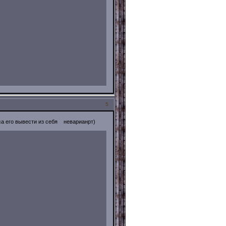
5
са его вывести из себя неварианрт)