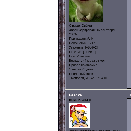
Откуда:
Сибирь
Зарегистрирован
: 15 сентября,
2009г.
Приглашений:
0
Сообщений:
1717
Уважение:
[+106/-2]
Позитив:
[+144/-1]
Пол:
Мужской
Возраст:
44
[1982-05-09]
Провел на форуме:
1 месяц 20 дней
Последний визит:
14 апреля, 2014г. 17:54:01
Gae4ka
Мама Клана :)