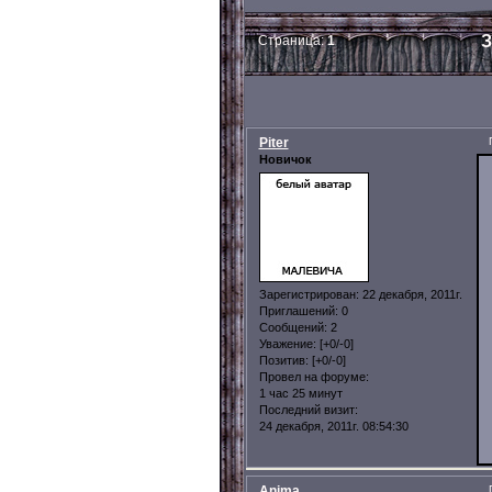
З
Страница:
1
Piter
Новичок
Зарегистрирован
: 22 декабря, 2011г.
Приглашений:
0
Сообщений:
2
Уважение:
[+0/-0]
Позитив:
[+0/-0]
Провел на форуме:
1 час 25 минут
Последний визит:
24 декабря, 2011г. 08:54:30
Anima