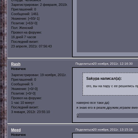
Зарегистрирован
: 2 февраля, 2010г.
Приглашений:
0
Сообщений:
1461
Уважение:
[+93/-1]
Позитив:
[+63/-0]
Пол:
Женский
Провел на форуме:
16 дней 7 часов
Последний визит:
23 апреля, 2021г. 07:56:43
Rash
Поделиться
20 ноября, 2011г. 12:16:30
Новичок
Зарегистрирован
: 19 ноября, 2011г.
Sakypa написал(а):
Приглашений:
0
Сообщений:
5
ого, вы на пару с ее решились п
Уважение:
[+0/-0]
Позитив:
[+0/-0]
Провел на форуме:
1 час 10 минут
наверно все таки да)
Последний визит:
я знаю его в реале,дружим,играем вме
3 января, 2012г. 23:55:10
0
Meed
Поделиться
20 ноября, 2011г. 13:15:16
Новичок