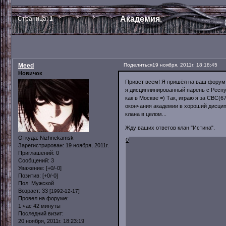
Академия.
Страница:
1
Meed
Поделиться
19 ноября, 2011г. 18:18:45
Новичок
Привет всем! Я пришёл на ваш форум 
я дисциплинированный парень с Респуб
как в Москве =) Так, играю я за СВС(6
окончания академии в хороший дисцип
клана в целом...
Жду ваших ответов клан "Истина".
Откуда:
Nizhnekamsk
0
Зарегистрирован
: 19 ноября, 2011г.
Приглашений:
0
Сообщений:
3
Уважение:
[+0/-0]
Позитив:
[+0/-0]
Пол:
Мужской
Возраст:
33
[1992-12-17]
Провел на форуме:
1 час 42 минуты
Последний визит:
20 ноября, 2011г. 18:23:19