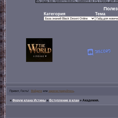
Полез
Категория
Тема
Привет, Гость!
Войдите
или
зарегистрируйтесь
.
»
Форум клана Истины
»
Вступление в клан
»
Академия.