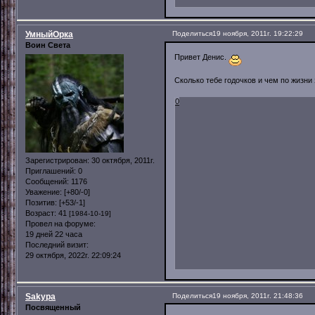
УмныйОрка
Поделиться
19 ноября, 2011г. 19:22:29
Воин Света
Привет Денис.
Сколько тебе годочков и чем по жиз
0
Зарегистрирован
: 30 октября, 2011г.
Приглашений:
0
Сообщений:
1176
Уважение:
[+80/-0]
Позитив:
[+53/-1]
Возраст:
41
[1984-10-19]
Провел на форуме:
19 дней 22 часа
Последний визит:
29 октября, 2022г. 22:09:24
Sakypa
Поделиться
19 ноября, 2011г. 21:48:36
Посвященный