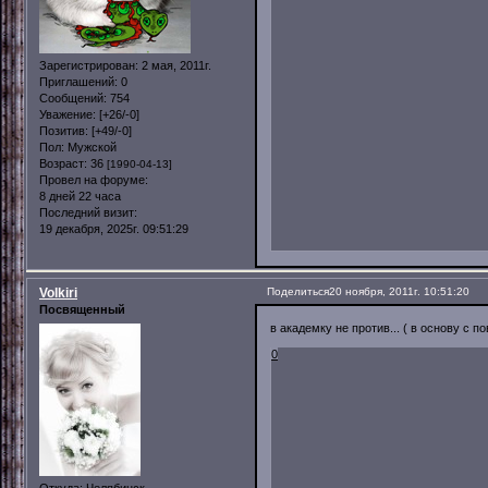
Зарегистрирован
: 2 мая, 2011г.
Приглашений:
0
Сообщений:
754
Уважение:
[+26/-0]
Позитив:
[+49/-0]
Пол:
Мужской
Возраст:
36
[1990-04-13]
Провел на форуме:
8 дней 22 часа
Последний визит:
19 декабря, 2025г. 09:51:29
Volkiri
Поделиться
20 ноября, 2011г. 10:51:20
Посвященный
в академку не против... ( в основу с п
0
Откуда:
Челябинск