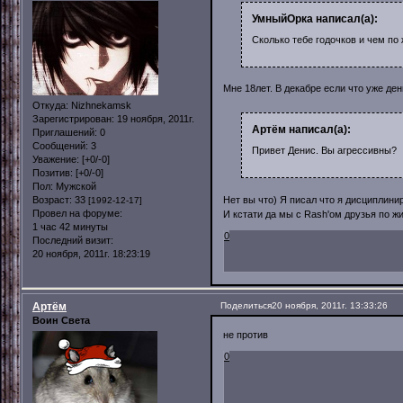
УмныйОрка написал(а):
Сколько тебе годочков и чем п
Мне 18лет. В декабре если что уже д
Откуда:
Nizhnekamsk
Зарегистрирован
: 19 ноября, 2011г.
Артём написал(а):
Приглашений:
0
Сообщений:
3
Привет Денис. Вы агрессивны?
Уважение:
[+0/-0]
Позитив:
[+0/-0]
Пол:
Мужской
Нет вы что) Я писал что я дисциплини
Возраст:
33
[1992-12-17]
Провел на форуме:
И кстати да мы с Rash'ом друзья по жи
1 час 42 минуты
0
Последний визит:
20 ноября, 2011г. 18:23:19
Артём
Поделиться
20 ноября, 2011г. 13:33:26
Воин Света
не против
0