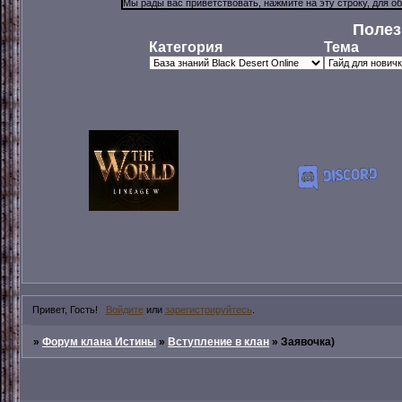
Полез
Категория
Тема
Привет, Гость!
Войдите
или
зарегистрируйтесь
.
»
Форум клана Истины
»
Вступление в клан
»
Заявочка)