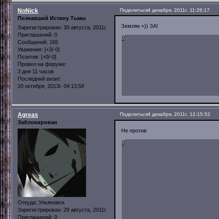
NoNick
Поделиться
4 декабря, 2011г. 11:26:17
Познавший Истину Тьмы
Земляк =)) ЗА!
Зарегистрирован
: 30 августа, 2011г.
Приглашений:
0
0
Сообщений:
165
Уважение:
[+3/-0]
Позитив:
[+0/-0]
Провел на форуме:
3 дня 11 часов
Последний визит:
20 октября, 2013г. 04:13:58
Agreas
Поделиться
4 декабря, 2011г. 12:15:52
Заблокирован
Не против
0
Откуда:
Ульяновск
Зарегистрирован
: 29 августа, 2011г.
Приглашений:
0