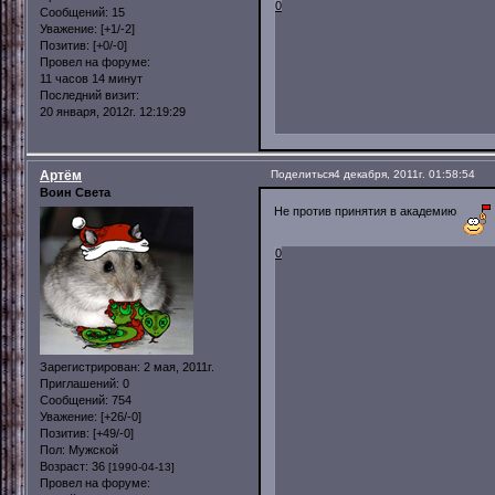
0
Сообщений:
15
Уважение:
[+1/-2]
Позитив:
[+0/-0]
Провел на форуме:
11 часов 14 минут
Последний визит:
20 января, 2012г. 12:19:29
Артём
Поделиться
4 декабря, 2011г. 01:58:54
Воин Света
Не против принятия в академию
0
Зарегистрирован
: 2 мая, 2011г.
Приглашений:
0
Сообщений:
754
Уважение:
[+26/-0]
Позитив:
[+49/-0]
Пол:
Мужской
Возраст:
36
[1990-04-13]
Провел на форуме: