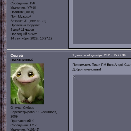
Сообщений:
156
Уважение:
[+7/-0]
Позитив:
[+0/-0]
Пол:
Мужской
Возраст:
31
[1995-01-22]
Провел на форуме:
8 дней 11 часов
Последний визит:
14 сентября, 2022г. 10:27:19
Сергей
Поделиться
4 декабря, 2011г. 15:27:36
Посвященный
Принимаем. Пиши ПМ BurstAngel, Ga
Добро пожаловать!
0
Откуда:
Сибирь
Зарегистрирован
: 15 сентября,
2009г.
Приглашений:
0
Сообщений:
1717
Уважение:
[+106/-2]