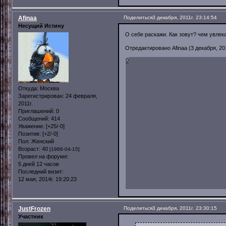
Afinaa
Поделиться
3 декабря, 2011г. 23:14:54
Несущий Истину
О себе раскажи. Как зовут? чем увлек
Отредактировано Afinaa (3 декабря, 201
0
Откуда:
Москва
Зарегистрирован
: 24 февраля,
2011г.
Приглашений:
0
Сообщений:
414
Уважение:
[+25/-0]
Позитив:
[+2/-0]
Пол:
Женский
Возраст:
40
[1986-04-15]
Провел на форуме:
5 дней 12 часов
Последний визит:
12 мая, 2014г. 19:20:23
JustFrozen
Поделиться
3 декабря, 2011г. 23:30:15
Участник