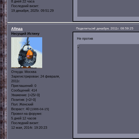
8 дней 22 часа
Последний визит:
19 декабря, 2025г. 09:51:29
Afinaa
Поделиться
4 декабря, 2011г. 08:59:25
Несущий Истину
Не против
0
Откуда:
Москва
Зарегистрирован
: 24 февраля,
2011г.
Приглашений:
0
Сообщений:
414
Уважение:
[+25/-0]
Позитив:
[+2/-0]
Пол:
Женский
Возраст:
40
[1986-04-15]
Провел на форуме:
5 дней 12 часов
Последний визит:
12 мая, 2014г. 19:20:23