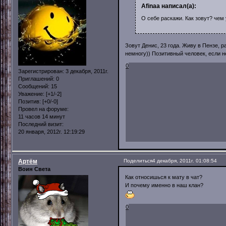
Afinaa написал(а):
О себе раскажи. Как зовут? чем
Зовут Денис, 23 года. Живу в Пензе,
немногу)) Позитивный человек, если н
0
Зарегистрирован
: 3 декабря, 2011г.
Приглашений:
0
Сообщений:
15
Уважение:
[+1/-2]
Позитив:
[+0/-0]
Провел на форуме:
11 часов 14 минут
Последний визит:
20 января, 2012г. 12:19:29
Артём
Поделиться
4 декабря, 2011г. 01:08:54
Воин Света
Как относишься к мату в чат?
И почему именно в наш клан?
0