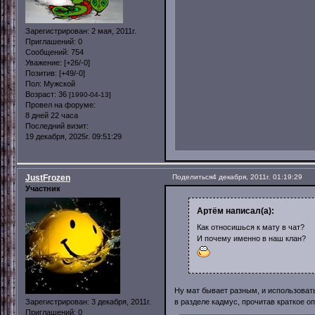
Зарегистрирован
: 2 мая, 2011г.
Приглашений:
0
Сообщений:
754
Уважение:
[+26/-0]
Позитив:
[+49/-0]
Пол:
Мужской
Возраст:
36
[1990-04-13]
Провел на форуме:
8 дней 22 часа
Последний визит:
19 декабря, 2025г. 09:51:29
JustFrozen
Поделиться
4 декабря, 2011г. 01:19:29
Участник
Артём написал(а):
Как относишься к мату в чат?
И почему именно в наш клан?
Ну мат бывает разным, и использовать
Зарегистрирован
: 3 декабря, 2011г.
в разделе кадмус, прочитав краткое о
Приглашений:
0