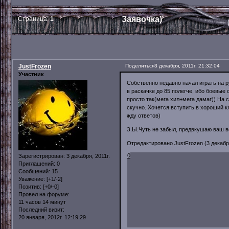
Заявочка)
Страница:
1
JustFrozen
Поделиться
3 декабря, 2011г. 21:32:04
Участник
Собственно недавно начал играть на ру
в раскачке до 85 полегче, ибо боевые
просто так(мега хил+мега дамаг)) На с
скучно. Хочется вступить в хороший к
жду ответов)
З.Ы.Чуть не забыл, предвкушаю ваш во
Отредактировано JustFrozen (3 декабря
0
Зарегистрирован
: 3 декабря, 2011г.
Приглашений:
0
Сообщений:
15
Уважение:
[+1/-2]
Позитив:
[+0/-0]
Провел на форуме:
11 часов 14 минут
Последний визит:
20 января, 2012г. 12:19:29