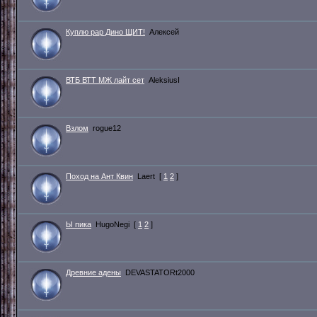
Куплю рар Дино ЩИТ!
Алексей
ВТБ ВТТ МЖ лайт сет
AleksiusI
Взлом
rogue12
Поход на Ант Квин
Laert
[
1
2
]
Ы пика
HugoNegi
[
1
2
]
Древние адены
DEVASTATORt2000