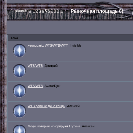
Рыночная площадь 8)
Страница:
«
1
2
3
4
5
6
7
8
9
»
Тема
xeonquartz WTS/WTB/WTT
Invisible
WTS/WTB
Дмитрий
WTS/WTB
AvatarDjok
WTB рарные Дино концы
Алексей
Люди, которые игнорируют Путина
Алексей