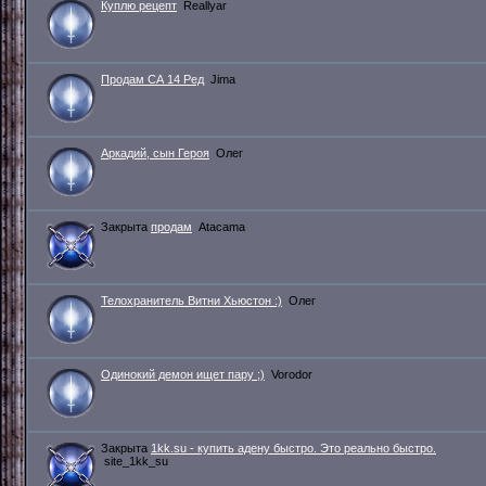
Куплю рецепт
Reallyar
Продам СА 14 Ред
Jima
Аркадий, сын Героя
Олег
Закрыта
продaм
Atacama
Телохранитель Витни Хьюстон :)
Олег
Одинокий демон ищет пару ;)
Vorodor
Закрыта
1kk.su - купить адену быстро. Это реально быстро.
site_1kk_su