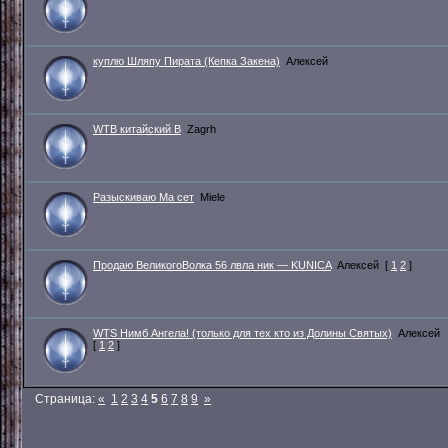
куплю Шляпу Пирата (Кепка Закена)
Алексей
WTB китайский В
Zagrh
Разыскиваю Ма сет
Miele
Продаю ВеликогоВолка 56 лвла ник — KUNICA
Алексей
[
1
2
]
WTS Нимб Ангела! (только для тех кто из Долины Святых)
Алексей
[
1
2
]
Страница:
«
1
2
3
4
5
6
7
8
9
»