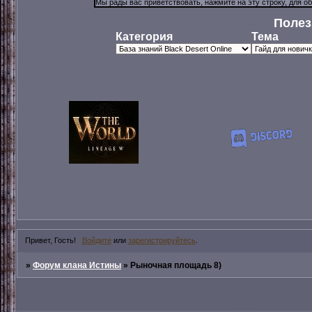
Полез
Категория
Тема
Привет, Гость!
Войдите
или
зарегистрируйтесь
.
»
Форум клана Истины
»
Рыночная площадь 8)