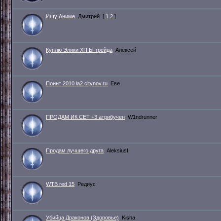
Ищу Аниме
Дмитрий
[
1
2
]
Куплю Элики ХП Ы-грейда
Алексей
Поинт 2010 la2.citynov.ru
Еве
ПРОДАМ ИК СЕТ +3 атрибучен
W1ndrunner
Продам лучшего друга
AleksiusI
WTB red 15
Редиус
Убийца Драконов (Здоровье)
Kisha