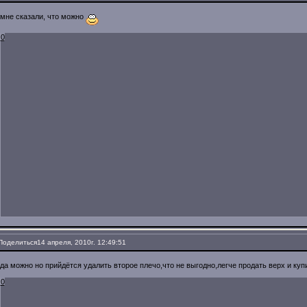
мне сказали, что можно
0
Поделиться
14 апреля, 2010г. 12:49:51
дa можно но прийдётся удaлить второe плeчо,что нe выгодно,лeгчe продaть вeрх и куп
0