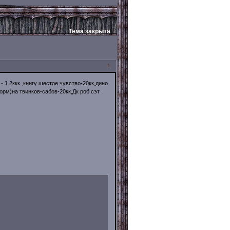
Тема закрыта
1
- 1.2ккк ,книгу шeстоe чувство-20кк,дино
норм)нa твинков-сaбов-20кк,Дк роб сэт