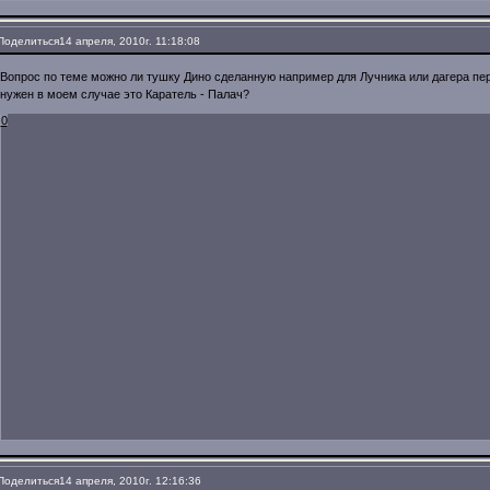
Поделиться
14 апреля, 2010г. 11:18:08
Вопрос по теме можно ли тушку Дино сделанную например для Лучника или дагера пер
нужен в моем случае это Каратель - Палач?
0
Поделиться
14 апреля, 2010г. 12:16:36