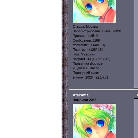
Откуда:
Москва
Зарегистрирован
: 1 мая, 2009г.
Приглашений:
0
Сообщений:
1169
Уважение:
[+140/-13]
Позитив:
[+128/-15]
Пол:
Мужской
Возраст:
43
[1982-12-15]
Провел на форуме:
28 дней 13 часов
Последний визит:
9 июля, 2026г. 22:14:51
Atacama
Чемпион 2016