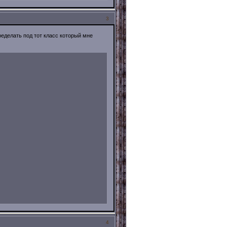
3
еделать под тот класс который мне
4