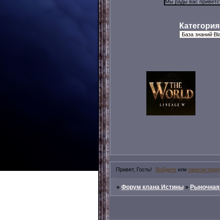
Категория
Привет, Гость!
Войдите
или
зарегистрир
»
Форум клана Истины
»
Рыночная