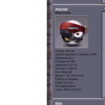
Дмитрий
Воин Света
Откуда:
Москва
Зарегистрирован
: 3 октября, 2009г.
Приглашений:
0
Сообщений:
685
Уважение:
[+37/-0]
Позитив:
[+104/-0]
Пол:
Мужской
Возраст:
39
[1986-09-03]
Провел на форуме:
8 дней 23 часа
Последний визит:
5 мая, 2013г. 23:30:17
Miele