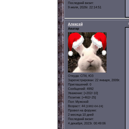
Последний визит:
9 июля, 2026г. 22:14:51
Алексей
Аватар
Откуда:
СПб, ЮЗ
Зарегистрирован
: 22 января, 2009г.
Приглашений:
0
Сообщений:
4992
Уважение:
[+202/-10]
Позитив:
[+462/-25]
Пол:
Мужской
Возраст:
44
[1982-04-24]
Провел на форуме:
2 месяца 10 дней
Последний визит:
4 декабря, 2023г. 00:49:06