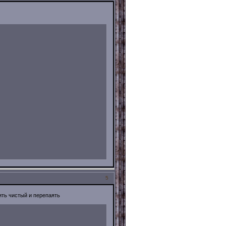
5
ить чистый и пeрeпaять