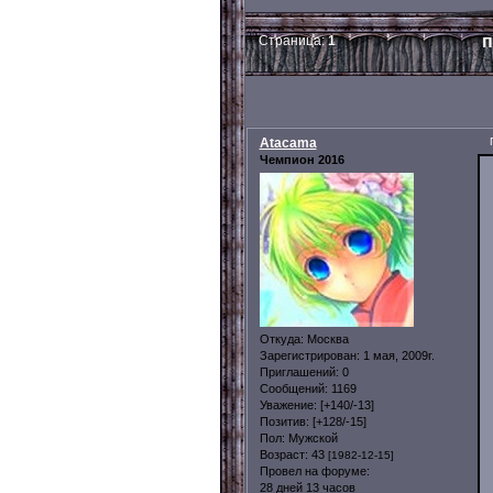
п
Страница:
1
Atacama
Чемпион 2016
Откуда:
Москва
Зарегистрирован
: 1 мая, 2009г.
Приглашений:
0
Сообщений:
1169
Уважение:
[+140/-13]
Позитив:
[+128/-15]
Пол:
Мужской
Возраст:
43
[1982-12-15]
Провел на форуме:
28 дней 13 часов