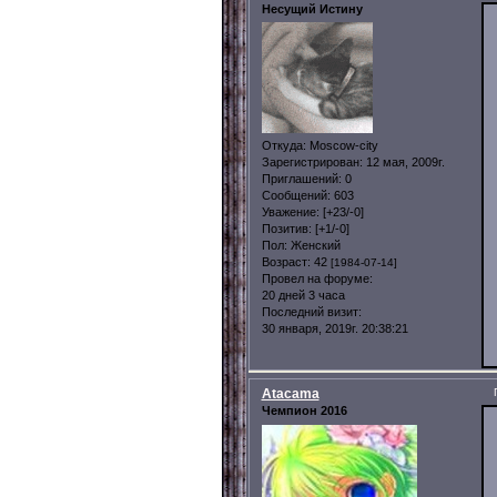
Несущий Истину
Откуда:
Moscow-city
Зарегистрирован
: 12 мая, 2009г.
Приглашений:
0
Сообщений:
603
Уважение:
[+23/-0]
Позитив:
[+1/-0]
Пол:
Женский
Возраст:
42
[1984-07-14]
Провел на форуме:
20 дней 3 часа
Последний визит:
30 января, 2019г. 20:38:21
Atacama
Чемпион 2016