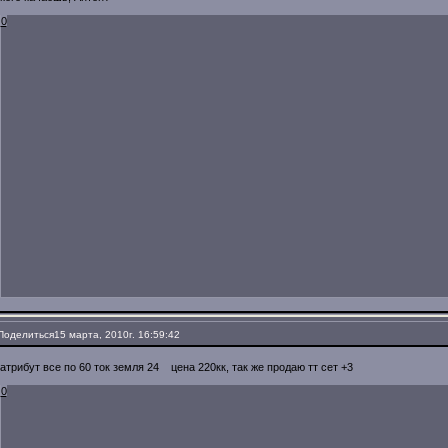
0
Поделиться
15 марта, 2010г. 16:59:42
атрибут все по 60 ток земля 24 цена 220кк, так же продаю тт сет +3
0