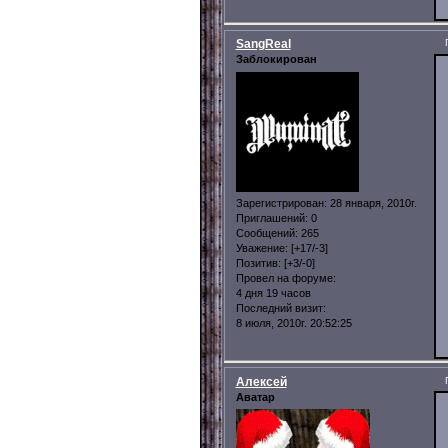
SangReal
Заблокирован
Зарегистрирован
: 28 января, 2010г.
Приглашений:
0
Сообщений:
265
Уважение:
[+17/-3]
Позитив:
[+3/-0]
Провел на форуме:
4 дня 19 часов
Последний визит:
8 июля, 2010г. 20:52:25
Алексей
Аватар