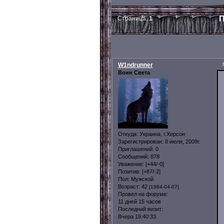
П
Страница:
1
W1ndrunner
Воин Света
Откуда:
Украина, г.Херсон
Зарегистрирован
: 8 июля, 2009г.
Приглашений:
0
Сообщений:
878
Уважение:
[+44/-0]
Позитив:
[+87/-2]
Пол:
Мужской
Возраст:
42
[1984-04-07]
Провел на форуме:
11 дней 15 часов
Последний визит:
Вчера 19:40:33