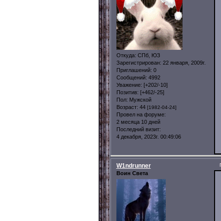
Откуда:
СПб, ЮЗ
Зарегистрирован
: 22 января, 2009г.
Приглашений:
0
Сообщений:
4992
Уважение:
[+202/-10]
Позитив:
[+462/-25]
Пол:
Мужской
Возраст:
44
[1982-04-24]
Провел на форуме:
2 месяца 10 дней
Последний визит:
4 декабря, 2023г. 00:49:06
W1ndrunner
Воин Света