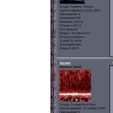
Откуда:
Украина, г.Херсон
Зарегистрирован
: 8 июля, 2009г.
Приглашений:
0
Сообщений:
878
Уважение:
[+44/-0]
Позитив:
[+87/-2]
Пол:
Мужской
Возраст:
42
[1984-04-07]
Провел на форуме:
11 дней 15 часов
Последний визит:
Вчера 19:40:33
Vorodor
Искатель Теней
Откуда:
Столица Всея Руси
Зарегистрирован
: 23 октября, 2008г.
Приглашений:
0