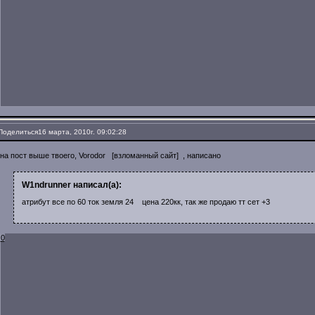
Поделиться
16 марта, 2010г. 09:02:28
на пост выше твоего, Vorodor [взломанный сайт] , написано
W1ndrunner написал(а):
атрибут все по 60 ток земля 24 цена 220кк, так же продаю тт сет +3
0