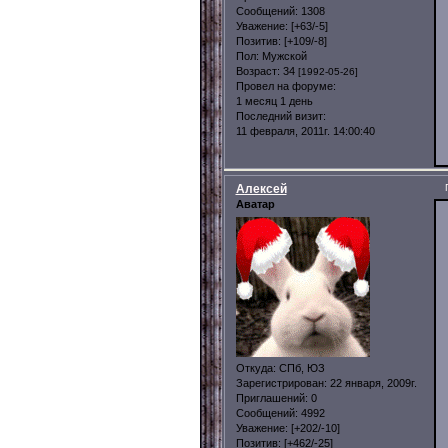
Сообщений:
1308
Уважение:
[+63/-5]
Позитив:
[+109/-8]
Пол:
Мужской
Возраст:
34
[1992-05-26]
Провел на форуме:
1 месяц 1 день
Последний визит:
11 февраля, 2011г. 14:00:40
Алексей
Аватар
Откуда:
СПб, ЮЗ
Зарегистрирован
: 22 января, 2009г.
Приглашений:
0
Сообщений:
4992
Уважение:
[+202/-10]
Позитив:
[+462/-25]