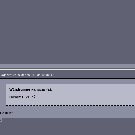
Поделиться
15 марта, 2010г. 18:00:42
W1ndrunner написал(а):
продаю тт сет +3
По чем?
0