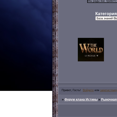
Категория
Привет, Гость!
Войдите
или
зарегистрир
»
Форум клана Истины
»
Рыночная