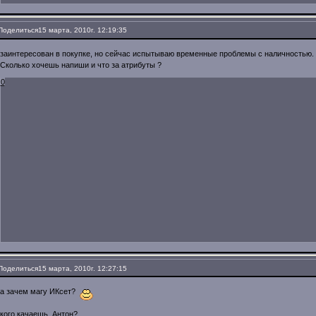
Поделиться
15 марта, 2010г. 12:19:35
заинтересован в покупке, но сейчас испытываю временные проблемы с наличностью.
Сколько хочешь напиши и что за атрибуты ?
0
Поделиться
15 марта, 2010г. 12:27:15
а зачем магу ИКсет?
кого качаешь, Антон?