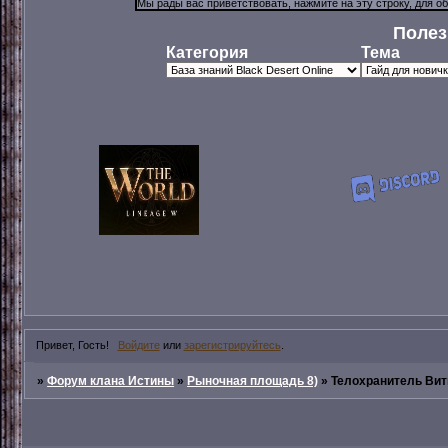
Полез
Категория
Тема
Привет, Гость!
Войдите
или
зарегистрируйтесь
.
»
Форум клана Истины
»
Рыночная площадь 8)
»
Телохранитель Вит