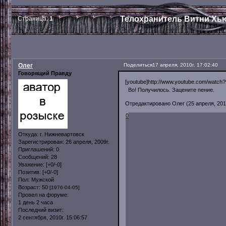
Телохранитель Витни Хью
Страница:
1
Олег
Поделиться
17 апреля, 2010г. 17:02:40
Говорящий Правду
[youtube]http://www.youtube.com/watc
Во! Получилось. Зацените пение.
Отредактировано Олег (25 апреля, 2010
0
Откуда:
г. Нижневартовск
Зарегистрирован
: 26 апреля, 2009г.
Приглашений:
0
Сообщений:
28
Уважение:
[+0/-0]
Позитив:
[+0/-0]
Пол:
Мужской
Возраст:
50
[1976-04-05]
Провел на форуме:
1 день 2 часа
Последний визит:
2 сентября, 2010г. 15:06:57