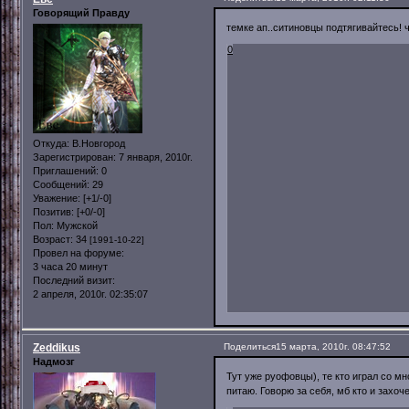
Говорящий Правду
темке ап..ситиновцы подтягивайтесь! ч
0
Откуда:
В.Новгород
Зарегистрирован
: 7 января, 2010г.
Приглашений:
0
Сообщений:
29
Уважение:
[+1/-0]
Позитив:
[+0/-0]
Пол:
Мужской
Возраст:
34
[1991-10-22]
Провел на форуме:
3 часа 20 минут
Последний визит:
2 апреля, 2010г. 02:35:07
Zeddikus
Поделиться
15 марта, 2010г. 08:47:52
Надмозг
Тут уже руофовцы), те кто играл со мн
питаю. Говорю за себя, мб кто и захоче