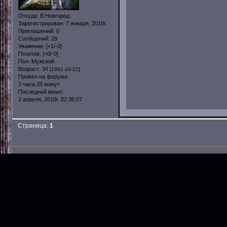
Откуда:
В.Новгород
Зарегистрирован
: 7 января, 2010г.
Приглашений:
0
Сообщений:
29
Уважение:
[+1/-0]
Позитив:
[+0/-0]
Пол:
Мужской
Возраст:
34
[1991-10-22]
Провел на форуме:
3 часа 20 минут
Последний визит:
2 апреля, 2010г. 02:35:07
Страница:
1