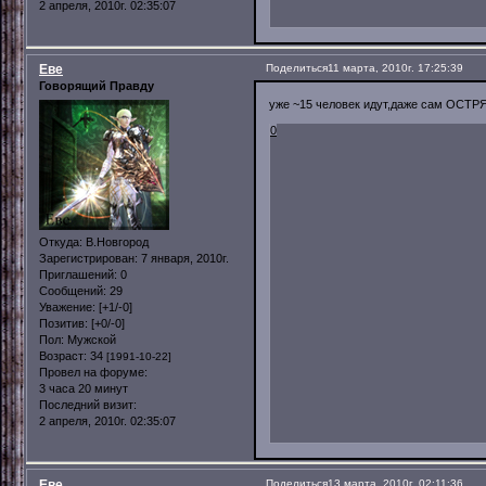
2 апреля, 2010г. 02:35:07
Еве
Поделиться
11 марта, 2010г. 17:25:39
Говорящий Правду
уже ~15 человек идут,даже сам ОСТРЯ
0
Откуда:
В.Новгород
Зарегистрирован
: 7 января, 2010г.
Приглашений:
0
Сообщений:
29
Уважение:
[+1/-0]
Позитив:
[+0/-0]
Пол:
Мужской
Возраст:
34
[1991-10-22]
Провел на форуме:
3 часа 20 минут
Последний визит:
2 апреля, 2010г. 02:35:07
Еве
Поделиться
13 марта, 2010г. 02:11:36