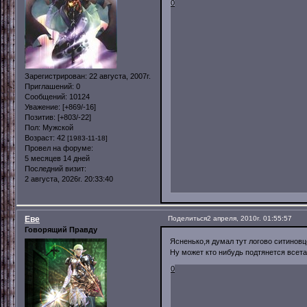
0
Зарегистрирован
: 22 августа, 2007г.
Приглашений:
0
Сообщений:
10124
Уважение:
[+869/-16]
Позитив:
[+803/-22]
Пол:
Мужской
Возраст:
42
[1983-11-18]
Провел на форуме:
5 месяцев 14 дней
Последний визит:
2 августа, 2026г. 20:33:40
Еве
Поделиться
2 апреля, 2010г. 01:55:57
Говорящий Правду
Ясненько,я думал тут логово ситиновц
Ну может кто нибудь подтянется всет
0