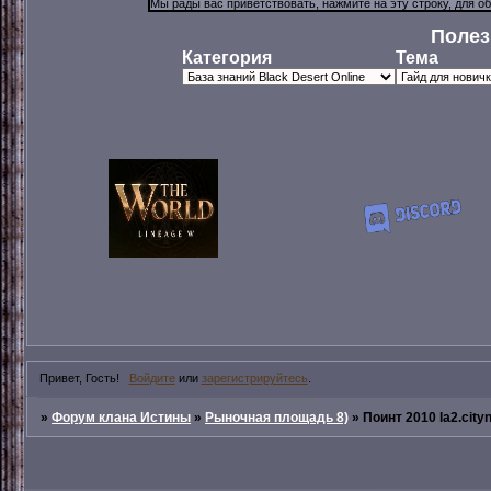
Полез
Категория
Тема
Привет, Гость!
Войдите
или
зарегистрируйтесь
.
»
Форум клана Истины
»
Рыночная площадь 8)
»
Поинт 2010 la2.cityn