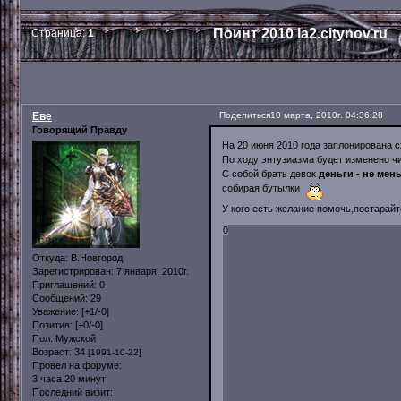
Поинт 2010 la2.citynov.ru
Страница:
1
Еве
Поделиться
10 марта, 2010г. 04:36:28
Говорящий Правду
На 20 июня 2010 года заплонирована с
По ходу энтузиазма будет изменено чис
С собой брать
девок
деньги - не мень
собирая бутылки
У кого есть желание помочь,постарайт
0
Откуда:
В.Новгород
Зарегистрирован
: 7 января, 2010г.
Приглашений:
0
Сообщений:
29
Уважение:
[+1/-0]
Позитив:
[+0/-0]
Пол:
Мужской
Возраст:
34
[1991-10-22]
Провел на форуме:
3 часа 20 минут
Последний визит: