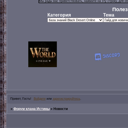
Полез
Категория
Тема
Привет, Гость!
Войдите
или
зарегистрируйтесь
.
»
Форум клана Истины
»
Новости