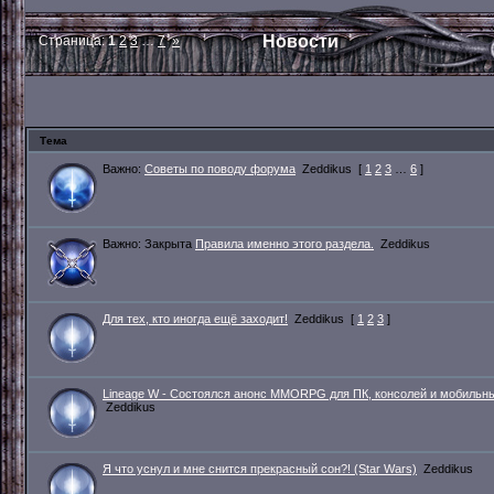
Новости
Страница:
1
2
3
…
7
»
Тема
Важно:
Советы по поводу форума
Zeddikus
[
1
2
3
…
6
]
Важно:
Закрыта
Правила именно этого раздела.
Zeddikus
Для тех, кто иногда ещё заходит!
Zeddikus
[
1
2
3
]
Lineage W - Состоялся анонс MMORPG для ПК, консолей и мобильн
Zeddikus
Я что уснул и мне снится прекрасный сон?! (Star Wars)
Zeddikus