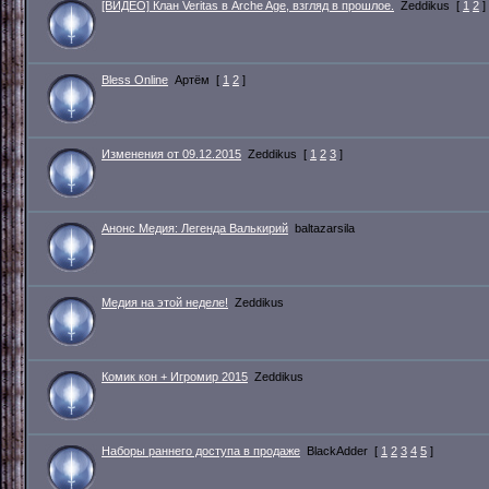
[ВИДЕО] Клан Veritas в Arche Age, взгляд в прошлое.
Zeddikus
[
1
2
]
Bless Online
Артём
[
1
2
]
Изменения от 09.12.2015
Zeddikus
[
1
2
3
]
Анонс Медия: Легенда Валькирий
baltazarsila
Медия на этой неделе!
Zeddikus
Комик кон + Игромир 2015
Zeddikus
Наборы раннего доступа в продаже
BlackAdder
[
1
2
3
4
5
]