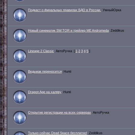
Подкаст о финальных правилах БДО в России.
УмныйОрка
Новый синематик SW:TOR и трейлер ME Andromeda
Zeddikus
Lineage 2 Classic
АвтоРучка
[
1
2
3
4
5
]
Ведьмак переносится
Hunti
Dragon Age на халяву
Hunti
Открытие регистрации на всех серверах
АвтоРучка
Только сейчас Dead Space бесплатно!
Zeddikus