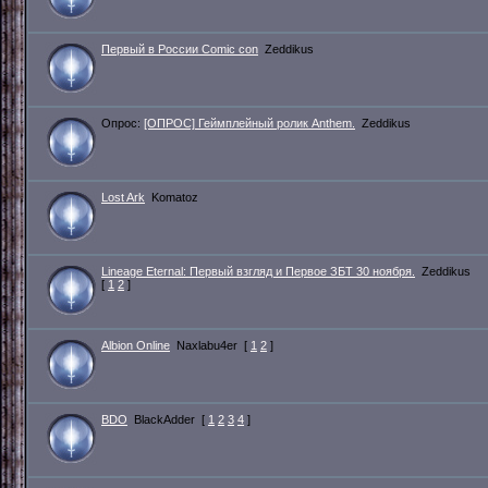
Первый в России Comic con
Zeddikus
Опрос:
[ОПРОС] Геймплейный ролик Anthem.
Zeddikus
Lost Ark
Komatoz
Lineage Eternal: Первый взгляд и Первое ЗБТ 30 ноября.
Zeddikus
[
1
2
]
Albion Online
Naxlabu4er
[
1
2
]
BDO
BlackAdder
[
1
2
3
4
]