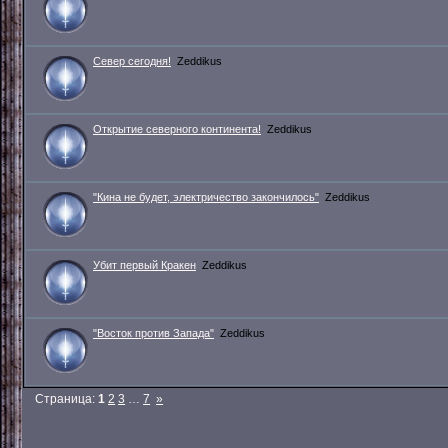
Север сегодня!
Zeddikus
Открытие северного континента!
Zeddikus
"Кина не будет, электричество закончилось"
Zeddikus
Убит первый Кракен
Zeddikus
"Восток против Запада"
Zeddikus
Страница:
1
2
3
…
7
»