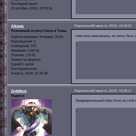
Последний визит:
29 октября, 2022г. 22:09:24
Aikawa
Поделиться
24 августа, 2015г. 16:33:37
Познавший истину Света и Тьмы
тоже взял максималку, не смогу быть 27
Зарегистрирован
: 9 января, 2014г.
Приглашений:
0
0
Сообщений:
375
Уважение:
[+30/-0]
Позитив:
[+3/-0]
Провел на форуме:
8 дней 5 часов
Последний визит:
8 марта, 2024г. 21:32:38
Zeddikus
Поделиться
24 августа, 2015г. 16:35:17
Надмозг
Предварительный сбор точно на этой н
0