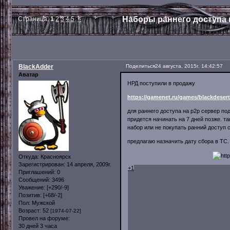
Наборы раннего доступа 
Страница:
1
2
3
4
5
»
BlackAdder
Поделиться
24 августа, 2015г. 14:42:57
Аватар
НРД поступили в продажу
https://gamenet.ru/games/blackdeser
для раннего доступа на p2p сервер по
придется начинать на 7 дней позже. та
набор или не покупать ранний доступ 
предлагаю назначить дату сбора в ТС.
Откуда:
Красноярск
Зарегистрирован
: 14 апреля, 2009г.
+1
Приглашений:
0
Сообщений:
3496
Уважение:
[+290/-9]
Позитив:
[+68/-2]
Пол:
Мужской
Возраст:
52
[1974-07-22]
Провел на форуме:
30 дней 3 часа