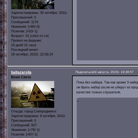
Зарегистрирован
: 30 октября, 2011г.
Приглашений:
0
Сообщений:
1176
Уважение:
[+80/-0]
Позитив:
[+53/-1]
Возраст:
41
[1984-10-19]
Провел на форуме:
19 дней 22 часа
Последний визит:
29 октября, 2022г. 22:09:24
baltazarsila
Поделиться
24 августа, 2015г. 19:38:57
Воин Света
Пока без набора. Так как кроме 3 наб
ли брать набор (если не уберут из про
качестве только слушателя.
0
Откуда:
город Северодвинск
Зарегистрирован
: 8 октября, 2011г.
Приглашений:
0
Сообщений:
927
Уважение:
[+79/-1]
Позитив:
[+87/-1]