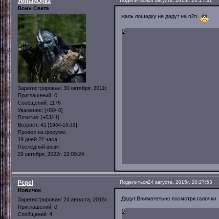
УмныйОрка
Поделиться
24 августа, 2015г. 20:17:31
Воин Света
жаль лошадку не дадут на п2п.
0
Зарегистрирован
: 30 октября, 2011г.
Приглашений:
0
Сообщений:
1176
Уважение:
[+80/-0]
Позитив:
[+53/-1]
Возраст:
41
[1984-10-19]
Провел на форуме:
19 дней 22 часа
Последний визит:
29 октября, 2022г. 22:09:24
Pepel
Поделиться
24 августа, 2015г. 20:27:53
Новичок
Дадут.Внимательно посмотри галочки
Зарегистрирован
: 24 августа, 2015г.
Приглашений:
0
0
Сообщений:
4