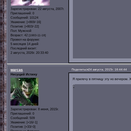
Зарегистрирован
: 22 августа, 2007г.
Приглашений:
0
Сообщений:
10124
Уважение:
[+869/-16]
Позитив:
[+803/-22]
Пол:
Мужской
Возраст:
42
[1983-11-18]
Провел на форуме:
5 месяцев 14 дней
Последний визит:
2 августа, 2026г. 20:33:40
warcas
Поделиться
24 августа, 2015г. 16:44:44
Несущий Истину
Я прилечу в пятницу эту но вечером. 
0
Зарегистрирован
: 8 июня, 2015г.
Приглашений:
0
Сообщений:
509
Уважение:
[+16/-1]
Позитив:
[+33/-0]