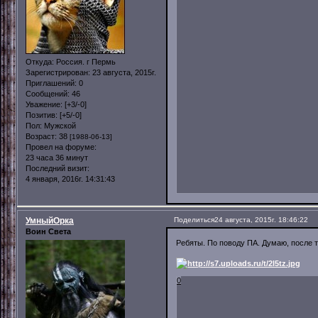
Откуда:
Россия. г Пермь
Зарегистрирован
: 23 августа, 2015г.
Приглашений:
0
Сообщений:
46
Уважение:
[+3/-0]
Позитив:
[+5/-0]
Пол:
Мужской
Возраст:
38
[1988-06-13]
Провел на форуме:
23 часа 36 минут
Последний визит:
4 января, 2016г. 14:31:43
УмныйОрка
Поделиться
24 августа, 2015г. 18:46:22
Воин Света
Ребяты. По поводу ПА. Думаю, после 
0