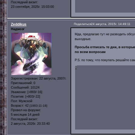
Последний визит:
23 сентября, 2025г. 15:03:00
Zeddikus
Поделиться
24 августа, 2015г. 14:49:11
Надмозг
Мда, предлагаю тут не разводить обсу
выходные.
Просьба отписать те дни, в которы
по всем вопросам
P.S. по тому, что покупать решайте са
0
Зарегистрирован
: 22 августа, 2007г.
Приглашений:
0
Сообщений:
10124
Уважение:
[+869/-16]
Позитив:
[+803/-22]
Пол:
Мужской
Возраст:
42
[1983-11-18]
Провел на форуме:
5 месяцев 14 дней
Последний визит:
2 августа, 2026г. 20:33:40