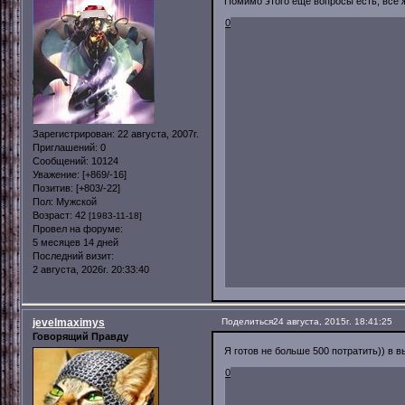
Помимо этого еще вопросы есть, всё 
0
Зарегистрирован
: 22 августа, 2007г.
Приглашений:
0
Сообщений:
10124
Уважение:
[+869/-16]
Позитив:
[+803/-22]
Пол:
Мужской
Возраст:
42
[1983-11-18]
Провел на форуме:
5 месяцев 14 дней
Последний визит:
2 августа, 2026г. 20:33:40
jevelmaximys
Поделиться
24 августа, 2015г. 18:41:25
Говорящий Правду
Я готов не больше 500 потратить)) в 
0