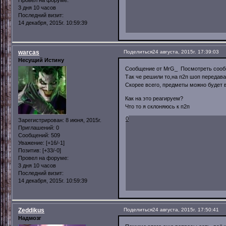
Провел на форуме:
3 дня 10 часов
Последний визит:
14 декабря, 2015г. 10:59:39
warcas
Поделиться
24 августа, 2015г. 17:39:03
Несущий Истину
Сообщение от MrG_ Посмотреть соо
Так че решили то,на п2п шоп передав
Скорее всего, предметы можно будет в
Как на это реагируем?
Что то я склоняюсь к п2п
0
Зарегистрирован
: 8 июня, 2015г.
Приглашений:
0
Сообщений:
509
Уважение:
[+16/-1]
Позитив:
[+33/-0]
Провел на форуме:
3 дня 10 часов
Последний визит:
14 декабря, 2015г. 10:59:39
Zeddikus
Поделиться
24 августа, 2015г. 17:50:41
Надмозг