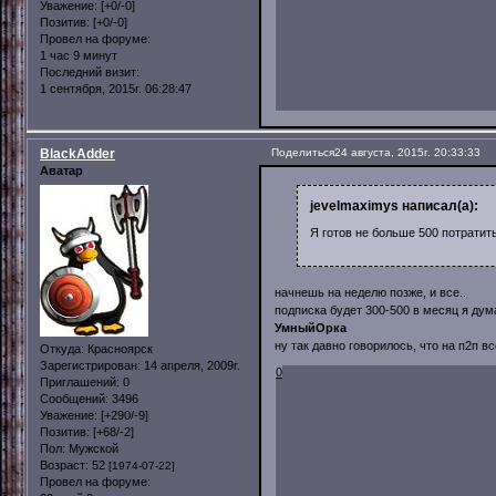
Уважение:
[+0/-0]
Позитив:
[+0/-0]
Провел на форуме:
1 час 9 минут
Последний визит:
1 сентября, 2015г. 06:28:47
BlackAdder
Поделиться
24 августа, 2015г. 20:33:33
Аватар
jevelmaximys написал(а):
Я готов не больше 500 потратит
начнешь на неделю позже, и все..
подписка будет 300-500 в месяц я дум
УмныйОрка
ну так давно говорилось, что на п2п 
Откуда:
Красноярск
Зарегистрирован
: 14 апреля, 2009г.
0
Приглашений:
0
Сообщений:
3496
Уважение:
[+290/-9]
Позитив:
[+68/-2]
Пол:
Мужской
Возраст:
52
[1974-07-22]
Провел на форуме: