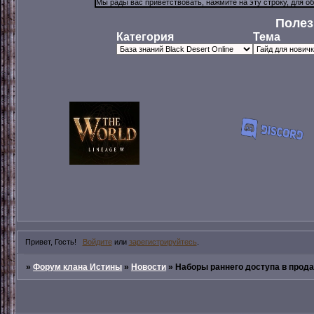
Полез
Категория
Тема
Привет, Гость!
Войдите
или
зарегистрируйтесь
.
»
Форум клана Истины
»
Новости
»
Наборы раннего доступа в прод