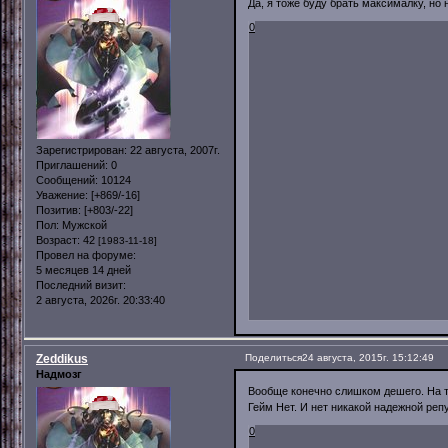
Да, я тоже буду брать максималку, но 
0
Зарегистрирован
: 22 августа, 2007г.
Приглашений:
0
Сообщений:
10124
Уважение:
[+869/-16]
Позитив:
[+803/-22]
Пол:
Мужской
Возраст:
42
[1983-11-18]
Провел на форуме:
5 месяцев 14 дней
Последний визит:
2 августа, 2026г. 20:33:40
Zeddikus
Поделиться
24 августа, 2015г. 15:12:49
Надмозг
Вообще конечно слишком дешего. На та
Гейм Нет. И нет никакой надежной репу
0