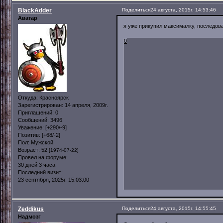
BlackAdder
Поделиться
24 августа, 2015г. 14:53:46
Аватар
я уже прикупил максималку, последо
0
Откуда:
Красноярск
Зарегистрирован
: 14 апреля, 2009г.
Приглашений:
0
Сообщений:
3496
Уважение:
[+290/-9]
Позитив:
[+68/-2]
Пол:
Мужской
Возраст:
52
[1974-07-22]
Провел на форуме:
30 дней 3 часа
Последний визит:
23 сентября, 2025г. 15:03:00
Zeddikus
Поделиться
24 августа, 2015г. 14:55:45
Надмозг