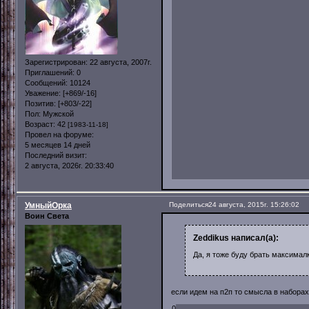
Зарегистрирован
: 22 августа, 2007г.
Приглашений:
0
Сообщений:
10124
Уважение:
[+869/-16]
Позитив:
[+803/-22]
Пол:
Мужской
Возраст:
42
[1983-11-18]
Провел на форуме:
5 месяцев 14 дней
Последний визит:
2 августа, 2026г. 20:33:40
УмныйОрка
Поделиться
24 августа, 2015г. 15:26:02
Воин Света
Zeddikus написал(а):
Да, я тоже буду брать максималк
если идем на п2п то смысла в наборах 
0