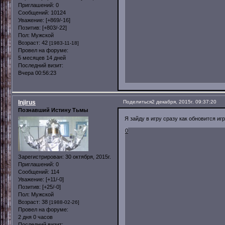
Приглашений:
0
Сообщений:
10124
Уважение:
[+869/-16]
Позитив:
[+803/-22]
Пол:
Мужской
Возраст:
42
[1983-11-18]
Провел на форуме:
5 месяцев 14 дней
Последний визит:
Вчера 00:56:23
Injirus
Поделиться
2 декабря, 2015г. 09:37:20
Познавший Истину Тьмы
Я зайду в игру сразу как обновится иг
0
Зарегистрирован
: 30 октября, 2015г.
Приглашений:
0
Сообщений:
114
Уважение:
[+11/-0]
Позитив:
[+25/-0]
Пол:
Мужской
Возраст:
38
[1988-02-26]
Провел на форуме:
2 дня 0 часов
Последний визит: