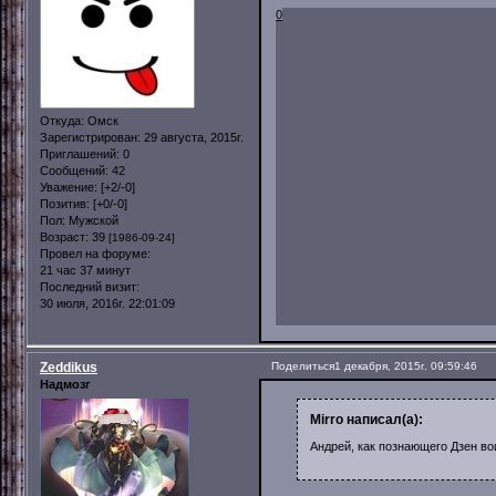
0
Откуда:
Омск
Зарегистрирован
: 29 августа, 2015г.
Приглашений:
0
Сообщений:
42
Уважение:
[+2/-0]
Позитив:
[+0/-0]
Пол:
Мужской
Возраст:
39
[1986-09-24]
Провел на форуме:
21 час 37 минут
Последний визит:
30 июля, 2016г. 22:01:09
Zeddikus
Поделиться
1 декабря, 2015г. 09:59:46
Надмозг
Mirro написал(а):
Андрей, как познающего Дзен во