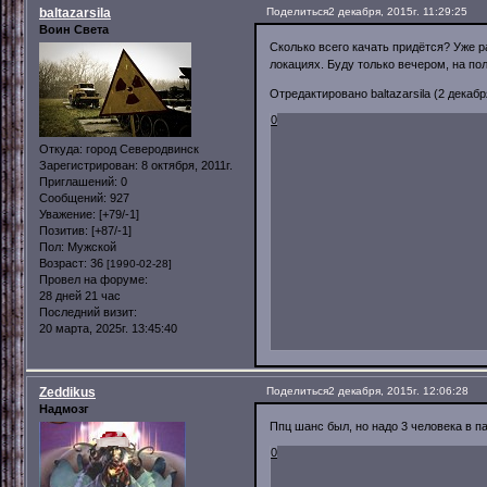
baltazarsila
Поделиться
2 декабря, 2015г. 11:29:25
Воин Света
Сколько всего качать придётся? Уже р
локациях. Буду только вечером, на по
Отредактировано baltazarsila (2 декабря
0
Откуда:
город Северодвинск
Зарегистрирован
: 8 октября, 2011г.
Приглашений:
0
Сообщений:
927
Уважение:
[+79/-1]
Позитив:
[+87/-1]
Пол:
Мужской
Возраст:
36
[1990-02-28]
Провел на форуме:
28 дней 21 час
Последний визит:
20 марта, 2025г. 13:45:40
Zeddikus
Поделиться
2 декабря, 2015г. 12:06:28
Надмозг
Ппц шанс был, но надо 3 человека в па
0