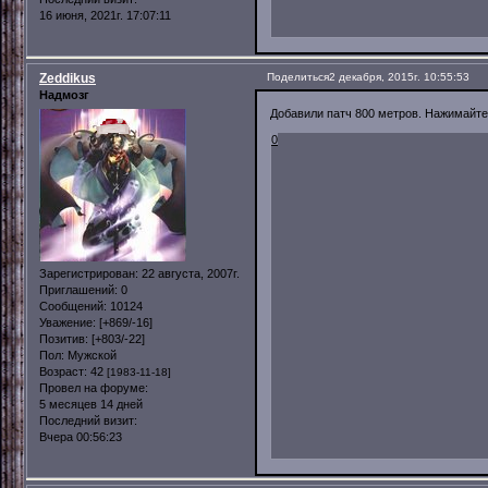
16 июня, 2021г. 17:07:11
Zeddikus
Поделиться
2 декабря, 2015г. 10:55:53
Надмозг
Добавили патч 800 метров. Нажимайте 
0
Зарегистрирован
: 22 августа, 2007г.
Приглашений:
0
Сообщений:
10124
Уважение:
[+869/-16]
Позитив:
[+803/-22]
Пол:
Мужской
Возраст:
42
[1983-11-18]
Провел на форуме:
5 месяцев 14 дней
Последний визит:
Вчера 00:56:23