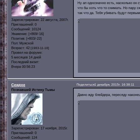
Ну ап однозначно есть, насколько он 
что бы хоть что то снимать. Но пару 
так что да. Тебя убивать будут первым
Зарегистрирован
: 22 августа, 2007г.
0
Приглашений:
0
Сообщений:
10124
Уважение:
[+869/-16]
Позитив:
[+803/-22]
Пол:
Мужской
Возраст:
42
[1983-11-18]
Провел на форуме:
5 месяцев 14 дней
Последний визит:
Вчера 00:56:23
Сеидхе
Поделиться
1 декабря, 2015г. 16:38:11
Познавший Истину Тьмы
Давно жду блейдера, пересяду наконец
0
Зарегистрирован
: 17 ноября, 2015г.
Приглашений:
0
Сообщений:
124