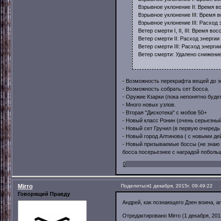
Взрывное уклонение II: Время в
Взрывное уклонение III: Время в
Взрывное уклонение III: Расход 
Ветер смерти I, II, III: Время в
Ветер смерти II: Расход энергии
Ветер смерти III: Расход энерги
Ветер смерти: Удалено снижение
- Возможность перекрафта вещей до з
- Возможность собрать сет Босса.
- Оружие Кзарки (пока непонятно будет
- Много новых узлов.
- Вторая "Дискотека" с мобов 50+
- Новый класс Ронин (очень серьезный
- Новый сет Грунил (в первую очередь
- Новый город Алтинова ( с новыми де
- Новый призываемые боссы (не знаю к
босса посерьезнее с наградой побольш
0
Mirro
Поделиться
1 декабря, 2015г. 09:49:22
Говорящий Правду
Андрей, как познающего Дзен воина, а
Отредактировано Mirro (1 декабря, 2015