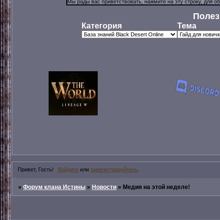
Полез
Категория
Тема
Привет, Гость!
Войдите
или
зарегистрируйтесь
.
»
Форум клана Истины
»
Новости
»
Медия на этой неделе!