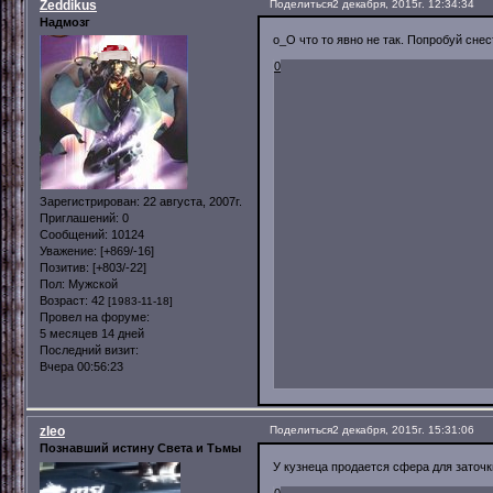
Zeddikus
Поделиться
2 декабря, 2015г. 12:34:34
Надмозг
о_О что то явно не так. Попробуй снес
0
Зарегистрирован
: 22 августа, 2007г.
Приглашений:
0
Сообщений:
10124
Уважение:
[+869/-16]
Позитив:
[+803/-22]
Пол:
Мужской
Возраст:
42
[1983-11-18]
Провел на форуме:
5 месяцев 14 дней
Последний визит:
Вчера 00:56:23
zleo
Поделиться
2 декабря, 2015г. 15:31:06
Познавший истину Света и Тьмы
У кузнеца продается сфера для заточк
0