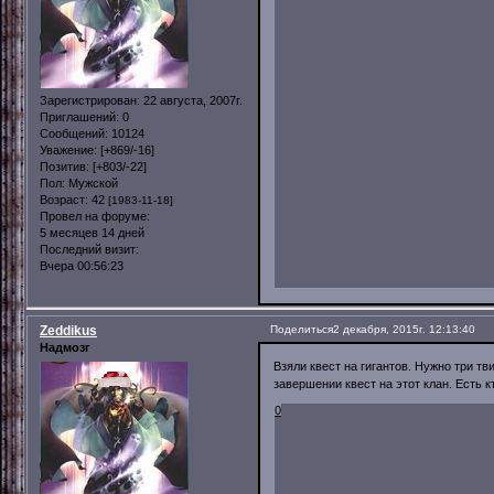
Зарегистрирован
: 22 августа, 2007г.
Приглашений:
0
Сообщений:
10124
Уважение:
[+869/-16]
Позитив:
[+803/-22]
Пол:
Мужской
Возраст:
42
[1983-11-18]
Провел на форуме:
5 месяцев 14 дней
Последний визит:
Вчера 00:56:23
Zeddikus
Поделиться
2 декабря, 2015г. 12:13:40
Надмозг
Взяли квест на гигантов. Нужно три тв
завершении квест на этот клан. Есть 
0