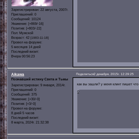
Зарегистрирован
: 22 августа, 2007г.
Приглашений:
0
Сообщений:
10124
Уважение:
[+869/-16]
Позитив:
[+803/-22]
Пол:
Мужской
Возраст:
42
[1983-11-18]
Провел на форуме:
5 месяцев 14 дней
Последний визит:
Вчера 00:56:23
Aikawa
Поделиться
2 декабря, 2015г. 12:29:25
Познавший истину Света и Тьмы
как вы зашли? у меня клинт пишет что
Зарегистрирован
: 9 января, 2014г.
Приглашений:
0
0
Сообщений:
375
Уважение:
[+30/-0]
Позитив:
[+3/-0]
Провел на форуме:
8 дней 5 часов
Последний визит:
8 марта, 2024г. 21:32:38