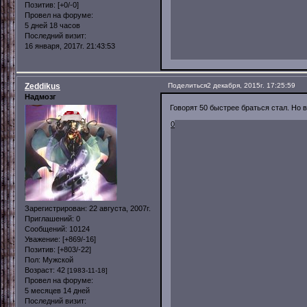
Позитив:
[+0/-0]
Провел на форуме:
5 дней 18 часов
Последний визит:
16 января, 2017г. 21:43:53
Zeddikus
Поделиться
2 декабря, 2015г. 17:25:59
Надмозг
Говорят 50 быстрее браться стал. Но 
0
Зарегистрирован
: 22 августа, 2007г.
Приглашений:
0
Сообщений:
10124
Уважение:
[+869/-16]
Позитив:
[+803/-22]
Пол:
Мужской
Возраст:
42
[1983-11-18]
Провел на форуме:
5 месяцев 14 дней
Последний визит: