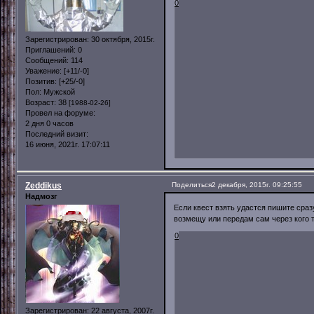
0
Зарегистрирован
: 30 октября, 2015г.
Приглашений:
0
Сообщений:
114
Уважение:
[+11/-0]
Позитив:
[+25/-0]
Пол:
Мужской
Возраст:
38
[1988-02-26]
Провел на форуме:
2 дня 0 часов
Последний визит:
16 июня, 2021г. 17:07:11
Zeddikus
Поделиться
2 декабря, 2015г. 09:25:55
Надмозг
Если квест взять удастся пишите сразу
возмещу или передам сам через кого т
0
Зарегистрирован
: 22 августа, 2007г.