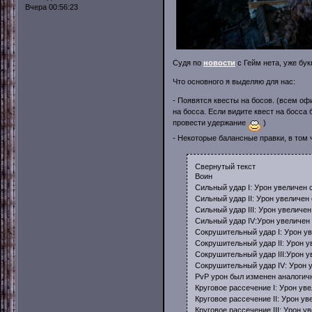
Вчера 00:56:23
Судя по
новости
с Гейм нета, уже бук
Что основного я выделяю для нас:
- Появятся квесты на босов. (всем оф
на босса. Если видите квест на босса
провести удержание
)
- Некоторые балансные правки, в том 
Свернутый текст
Воин
Сильный удар I: Урон увеличен 
Сильный удар II: Урон увеличен
Сильный удар III: Урон увеличе
Сильный удар IV:Урон увеличен
Сокрушительный удар I: Урон у
Сокрушительный удар II: Урон у
Сокрушительный удар III:Урон у
Сокрушительный удар IV: Урон 
PvP урон был изменен аналогич
Круговое рассечение I: Урон ув
Круговое рассечение II: Урон у
Круговое рассечение III: Урон у