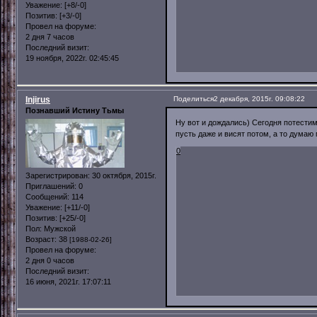
Уважение:
[+8/-0]
Позитив:
[+3/-0]
Провел на форуме:
2 дня 7 часов
Последний визит:
19 ноября, 2022г. 02:45:45
Injirus
Поделиться
2 декабря, 2015г. 09:08:22
Познавший Истину Тьмы
Ну вот и дождались) Сегодня потести
пусть даже и висят потом, а то думаю
0
Зарегистрирован
: 30 октября, 2015г.
Приглашений:
0
Сообщений:
114
Уважение:
[+11/-0]
Позитив:
[+25/-0]
Пол:
Мужской
Возраст:
38
[1988-02-26]
Провел на форуме:
2 дня 0 часов
Последний визит:
16 июня, 2021г. 17:07:11