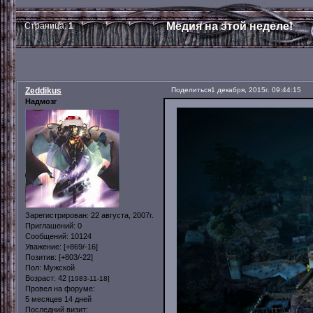
Медия на этой неделе!
Страница:
1
Zeddikus
Поделиться
1 декабря, 2015г. 09:44:15
Надмозг
Зарегистрирован
: 22 августа, 2007г.
Приглашений:
0
Сообщений:
10124
Уважение:
[+869/-16]
Позитив:
[+803/-22]
Пол:
Мужской
Возраст:
42
[1983-11-18]
Провел на форуме:
5 месяцев 14 дней
Последний визит: