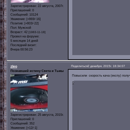
Зарегистрирован
: 22 августа, 2007г.
Приглашений:
0
Сообщений:
10124
Уважение:
[+869/-16]
Позитив:
[+803/-22]
Пол:
Мужской
Возраст:
42
[1983-11-18]
Провел на форуме:
5 месяцев 14 дней
Последний визит:
Вчера 00:56:23
zleo
Поделиться
2 декабря, 2015г. 16:34:07
Познавший истину Света и Тьмы
Повысили скорость кача (експу) полу
0
Зарегистрирован
: 25 августа, 2015г.
Приглашений:
0
Сообщений:
352
Уважение:
[+12/-1]