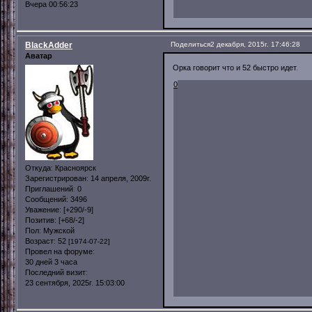
Вчера 00:56:23
BlackAdder
Поделиться
2 декабря, 2015г. 17:46:28
Аватар
Орка говорит что и 52 быстро идет.
0
Откуда:
Красноярск
Зарегистрирован
: 14 апреля, 2009г.
Приглашений:
0
Сообщений:
3496
Уважение:
[+290/-9]
Позитив:
[+68/-2]
Пол:
Мужской
Возраст:
52
[1974-07-22]
Провел на форуме:
30 дней 3 часа
Последний визит:
23 сентября, 2025г. 15:03:00