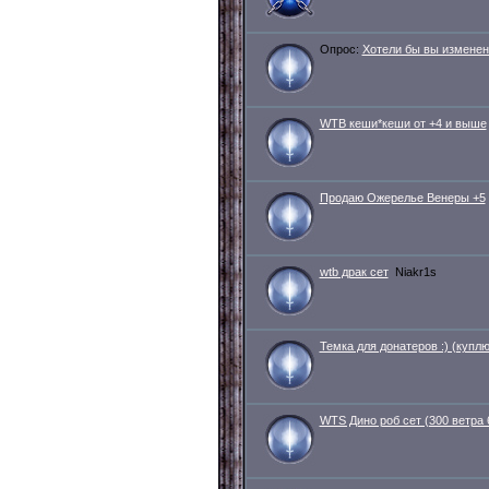
Опрос:
Хотели бы вы измене
WTB кеши*кеши от +4 и выше
Продаю Ожерелье Венеры +5
wtb драк сет
Niakr1s
Темка для донатеров :) (купл
WTS Дино роб сет (300 ветра 