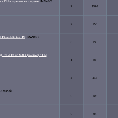
т в ПМ в игре или на форуме
IMANGO
7
1596
2
155
ЕРА на МАГА в ПМ
IMANGO
0
138
ДЕСТИНО на МАГА (чистые) а ПМ
1
106
4
447
Алексей
0
105
0
95