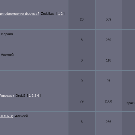
ния оформления форума?
Zeddikus
[
1
2
]
20
589
Исраил
8
269
Алексей
0
118
0
97
ю\продам)
Druid2
[
1
2
3
4
]
79
2080
Крас
60 тьмы)
Алексей
6
266