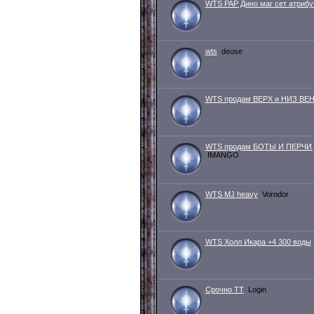
WTS РАР Дино маг сет атрибу
wts
deuse
WTS продам ВЕРХ и НИЗ ВЕН
WTS продам БОТЫ И ПЕРЧИ 
IMANGO
WTS MJ heavy
Vorodor
WTS Холл Икара +4 300 воды
Срочно ТТ
Login