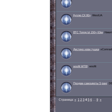
Куплю СХ 80+
WestUA
ВТС Топор Ы 150+ 63кк
Никит
Дистино хеви тушка
xComrad
woofit WTB!
woofit
Продам-самоцветы S ранг
DE
Страница:
«
1
2
3
4
5
6
…
9
»