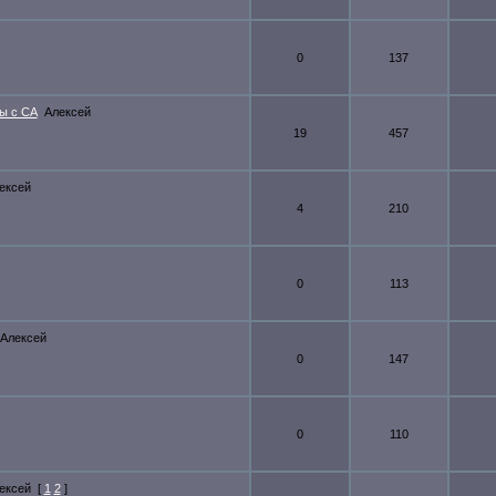
0
137
ы с СА
Алексей
19
457
ексей
4
210
0
113
Алексей
0
147
0
110
ексей
[
1
2
]