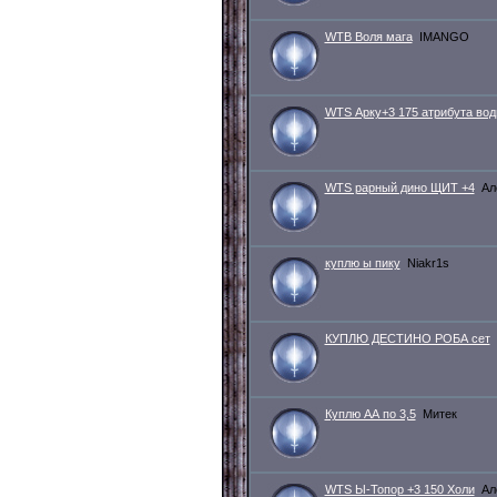
WTB Воля мага
IMANGO
WTS Арку+3 175 атрибута вод
WTS рарный дино ЩИТ +4
Ал
куплю ы пику
Niakr1s
КУПЛЮ ДЕСТИНО РОБА сет
Куплю АА по 3,5
Митек
WTS Ы-Топор +3 150 Холи
Ал