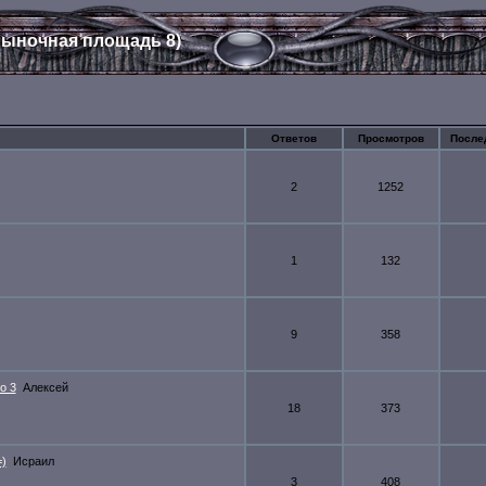
ыночная площадь 8)
Ответов
Просмотров
После
2
1252
1
132
9
358
о 3
Алексей
18
373
)
Исраил
3
408