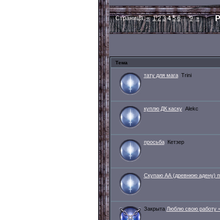
Р
Страница:
«
1
2
3
4
5
6
…
9
»
Тема
тату для мага
Trini
куплю ДК каску
Alekc
просьба
Кетзер
Скупаю АА (древнюю адену) п
Закрыта
Люблю свою работу =