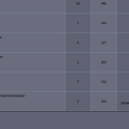
20
495
7
344
а
0
127
ex
1
303
7
242
VASTATORt2000
2
204
DEVA