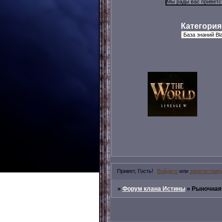
Категория
Привет, Гость!
Войдите
или
зарегистрир
»
Форум клана Истины
»
Рыночная