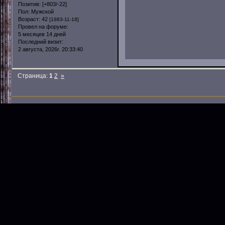
Позитив:
[+803/-22]
Пол:
Мужской
Возраст:
42
[1983-11-18]
Провел на форуме:
5 месяцев 14 дней
Последний визит:
2 августа, 2026г. 20:33:40
Страница:
1
2
»