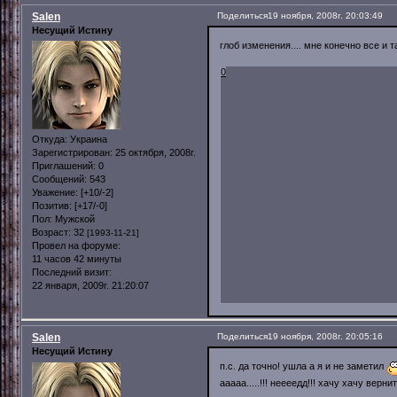
Salen
Поделиться
19 ноября, 2008г. 20:03:49
Несущий Истину
глоб изменения.... мне конечно все и 
0
Откуда:
Украина
Зарегистрирован
: 25 октября, 2008г.
Приглашений:
0
Сообщений:
543
Уважение:
[+10/-2]
Позитив:
[+17/-0]
Пол:
Мужской
Возраст:
32
[1993-11-21]
Провел на форуме:
11 часов 42 минуты
Последний визит:
22 января, 2009г. 21:20:07
Salen
Поделиться
19 ноября, 2008г. 20:05:16
Несущий Истину
п.с. да точно! ушла а я и не заметил
ааааа.....!!! неееедд!!! хачу хачу верни