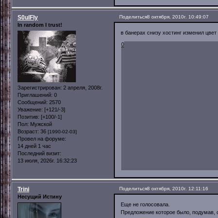
S0ulFly
Поделиться
8 октября, 2010г. 10:49:07
In random I trust!
в банерах снизу хостинг изменил цве
0
Зарегистрирован
: 2 апреля, 2008г.
Приглашений:
0
Сообщений:
2570
Уважение:
[+121/-3]
Позитив:
[+100/-1]
Пол:
Мужской
Возраст:
36
[1990-02-03]
Провел на форуме:
14 дней 1 час
Последний визит:
13 июля, 2026г. 16:32:23
Trini
Поделиться
8 октября, 2010г. 12:11:16
Несущий Истину
Еще не голосовала.
Предложение которое было, подумав, 