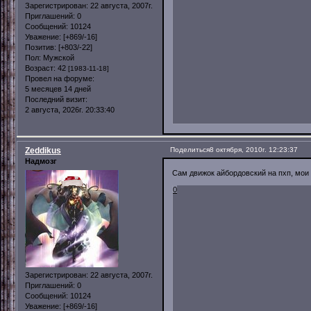
Зарегистрирован
: 22 августа, 2007г.
Приглашений:
0
Сообщений:
10124
Уважение:
[+869/-16]
Позитив:
[+803/-22]
Пол:
Мужской
Возраст:
42
[1983-11-18]
Провел на форуме:
5 месяцев 14 дней
Последний визит:
2 августа, 2026г. 20:33:40
Zeddikus
Поделиться
8 октября, 2010г. 12:23:37
Надмозг
Сам движок айбордовский на пхп, мои 
0
Зарегистрирован
: 22 августа, 2007г.
Приглашений:
0
Сообщений:
10124
Уважение:
[+869/-16]