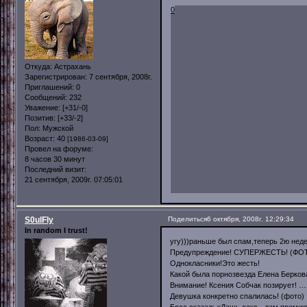
0
Откуда:
Астрахань
Зарегистрирован
: 7 сентября, 2008г.
Приглашений:
0
Сообщений:
232
Уважение:
[+31/-0]
Позитив:
[+33/-2]
Пол:
Мужской
Возраст:
40
[1986-03-09]
Провел на форуме:
8 часов 30 минут
Последний визит:
21 сентября, 2009г. 07:05:01
S0ulFly
Поделиться
6 октября, 2008г. 12:29:34
In random I trust!
угу)))раньше был спам,теперь 2ю нед
Предупреждение! СУПЕРЖЕСТЬ! (ФО
Однокласники!Это жесть!
Какой была порнозвезда Елена Берков
Внимание! Ксения Собчак позирует! …
Девушка конкретно спалилась! (фото)