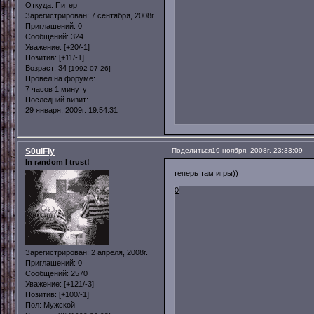
Откуда:
Питер
Зарегистрирован
: 7 сентября, 2008г.
Приглашений:
0
Сообщений:
324
Уважение:
[+20/-1]
Позитив:
[+11/-1]
Возраст:
34
[1992-07-26]
Провел на форуме:
7 часов 1 минуту
Последний визит:
29 января, 2009г. 19:54:31
S0ulFly
Поделиться
19 ноября, 2008г. 23:33:09
In random I trust!
теперь там игры))
0
Зарегистрирован
: 2 апреля, 2008г.
Приглашений:
0
Сообщений:
2570
Уважение:
[+121/-3]
Позитив:
[+100/-1]
Пол:
Мужской