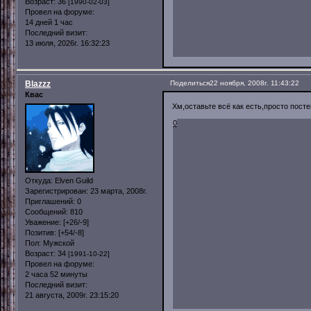
Возраст:
36
[1990-02-03]
Провел на форуме:
14 дней 1 час
Последний визит:
13 июля, 2026г. 16:32:23
Blazzz
Поделиться
22 ноября, 2008г. 11:43:22
Квас
Хм,оставьте всё как есть,просто посте
0
Откуда:
Elven Guild
Зарегистрирован
: 23 марта, 2008г.
Приглашений:
0
Сообщений:
810
Уважение:
[+26/-9]
Позитив:
[+54/-8]
Пол:
Мужской
Возраст:
34
[1991-10-22]
Провел на форуме:
2 часа 52 минуты
Последний визит:
21 августа, 2009г. 23:15:20