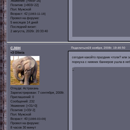
Уважение:
[+869/-16]
Позитив:
[+803/-22]
Пол:
Мужской
Возраст:
42
[1983-11-18]
Провел на форуме:
5 месяцев 14 дней
Последний визит:
2 августа, 2026г. 20:33:40
CJl0H
Поделиться
19 ноября, 2008г. 19:46:50
<3 Oliwia
сегодня какойто праздник чтоли? или 
порнуха с нижних баннеров ушла в не
0
Откуда:
Астрахань
Зарегистрирован
: 7 сентября, 2008г.
Приглашений:
0
Сообщений:
232
Уважение:
[+31/-0]
Позитив:
[+33/-2]
Пол:
Мужской
Возраст:
40
[1986-03-09]
Провел на форуме:
8 часов 30 минут