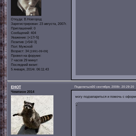
Откуда:
В.Новгород
Зарегистрирован
: 23 августа, 2007г.
Приглашений:
0
Сообщений:
404
Уважение:
[+17/-5]
Позитив:
[+54/-3]
Пол:
Мужской
Возраст:
34
[1991-09-09]
Провел на форуме:
7 часов 29 минут
Последний визит:
5 января, 2014г. 06:11:43
EHOT
Поделиться
30 сентября, 2008г. 20:29:20
Чемпион 2014
могу подзапариться и помочь с офор
0