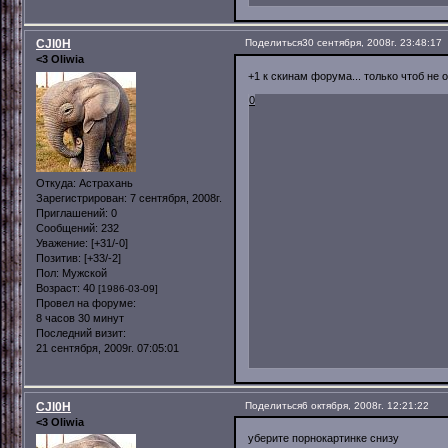
CJl0H
Поделиться
30 сентября, 2008г. 23:48:17
<3 Oliwia
+1 к скинам форума... только чтоб не 
0
Откуда:
Астрахань
Зарегистрирован
: 7 сентября, 2008г.
Приглашений:
0
Сообщений:
232
Уважение:
[+31/-0]
Позитив:
[+33/-2]
Пол:
Мужской
Возраст:
40
[1986-03-09]
Провел на форуме:
8 часов 30 минут
Последний визит:
21 сентября, 2009г. 07:05:01
CJl0H
Поделиться
6 октября, 2008г. 12:21:22
<3 Oliwia
уберите порнокартинке снизу