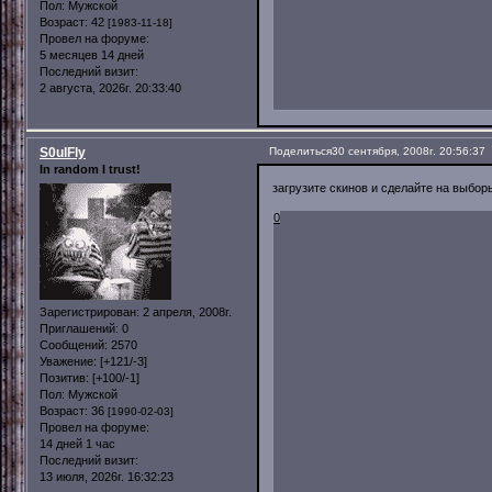
Пол:
Мужской
Возраст:
42
[1983-11-18]
Провел на форуме:
5 месяцев 14 дней
Последний визит:
2 августа, 2026г. 20:33:40
S0ulFly
Поделиться
30 сентября, 2008г. 20:56:37
In random I trust!
загрузите скинов и сделайте на выбор
0
Зарегистрирован
: 2 апреля, 2008г.
Приглашений:
0
Сообщений:
2570
Уважение:
[+121/-3]
Позитив:
[+100/-1]
Пол:
Мужской
Возраст:
36
[1990-02-03]
Провел на форуме:
14 дней 1 час
Последний визит:
13 июля, 2026г. 16:32:23