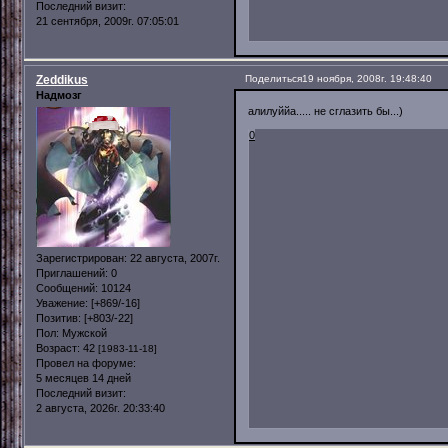
Последний визит:
21 сентября, 2009г. 07:05:01
Zeddikus
Поделиться
19 ноября, 2008г. 19:48:40
Надмозг
алилуййа..... не сглазить бы...)
0
Зарегистрирован
: 22 августа, 2007г.
Приглашений:
0
Сообщений:
10124
Уважение:
[+869/-16]
Позитив:
[+803/-22]
Пол:
Мужской
Возраст:
42
[1983-11-18]
Провел на форуме:
5 месяцев 14 дней
Последний визит:
2 августа, 2026г. 20:33:40