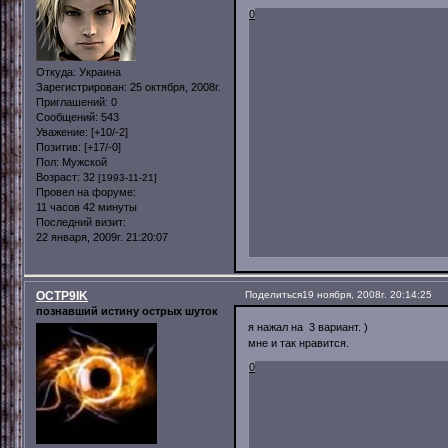
0
Откуда:
Украина
Зарегистрирован
: 25 октября, 2008г.
Приглашений:
0
Сообщений:
543
Уважение:
[+10/-2]
Позитив:
[+17/-0]
Пол:
Мужской
Возраст:
32
[1993-11-21]
Провел на форуме:
11 часов 42 минуты
Последний визит:
22 января, 2009г. 21:20:07
OCTP9IK
Поделиться
19 ноября, 2008г. 20:14:25
познавший истину острых шуток
я нажал на 3 вариант. )
мне и так нравится.
0