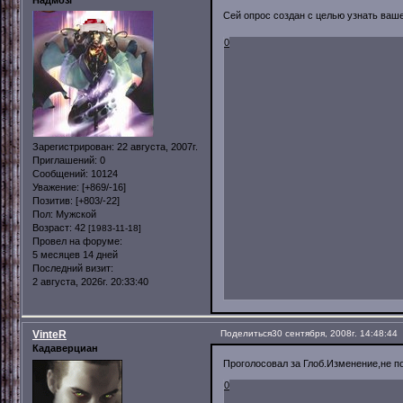
Надмозг
Сей опрос создан с целью узнать ва
0
Зарегистрирован
: 22 августа, 2007г.
Приглашений:
0
Сообщений:
10124
Уважение:
[+869/-16]
Позитив:
[+803/-22]
Пол:
Мужской
Возраст:
42
[1983-11-18]
Провел на форуме:
5 месяцев 14 дней
Последний визит:
2 августа, 2026г. 20:33:40
VinteR
Поделиться
30 сентября, 2008г. 14:48:44
Кадаверциан
Проголосовал за Глоб.Изменение,не по
0