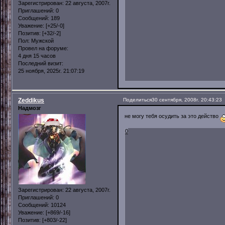
Зарегистрирован
: 22 августа, 2007г.
Приглашений:
0
Сообщений:
189
Уважение:
[+25/-0]
Позитив:
[+32/-2]
Пол:
Мужской
Провел на форуме:
4 дня 15 часов
Последний визит:
25 ноября, 2025г. 21:07:19
Zeddikus
Поделиться
30 сентября, 2008г. 20:43:23
Надмозг
не могу тебя осудить за это действо
0
Зарегистрирован
: 22 августа, 2007г.
Приглашений:
0
Сообщений:
10124
Уважение:
[+869/-16]
Позитив:
[+803/-22]