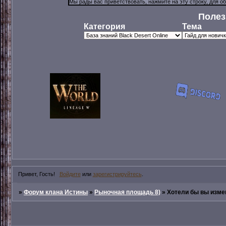
Полез
Категория
Тема
Привет, Гость!
Войдите
или
зарегистрируйтесь
.
»
Форум клана Истины
»
Рыночная площадь 8)
»
Хотели бы вы изм