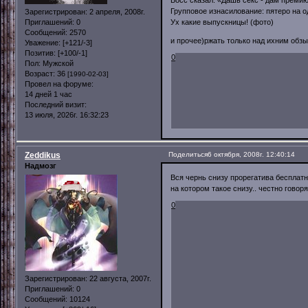
Босс сказал: «Дашь секс - дам премию
Групповое изнасилование: пятеро на 
Зарегистрирован
: 2 апреля, 2008г.
Приглашений:
0
Ух какие выпускницы! (фото)
Сообщений:
2570
и прочее)ржать только над ихним обз
Уважение:
[+121/-3]
Позитив:
[+100/-1]
0
Пол:
Мужской
Возраст:
36
[1990-02-03]
Провел на форуме:
14 дней 1 час
Последний визит:
13 июля, 2026г. 16:32:23
Zeddikus
Поделиться
6 октября, 2008г. 12:40:14
Надмозг
Вся чернь снизу прорегатива бесплатн
на котором такое снизу.. честно говор
0
Зарегистрирован
: 22 августа, 2007г.
Приглашений:
0
Сообщений:
10124