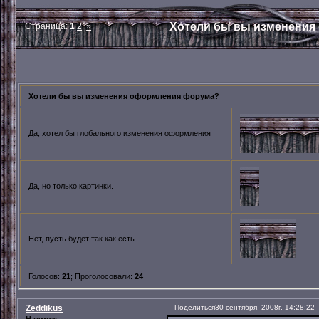
Хотели бы вы изменения
Страница:
1
2
»
Хотели бы вы изменения оформления форума?
Да, хотел бы глобального изменения оформления
Да, но только картинки.
Нет, пусть будет так как есть.
Голосов:
21
;
Проголосовали:
24
Zeddikus
Поделиться
30 сентября, 2008г. 14:28:22