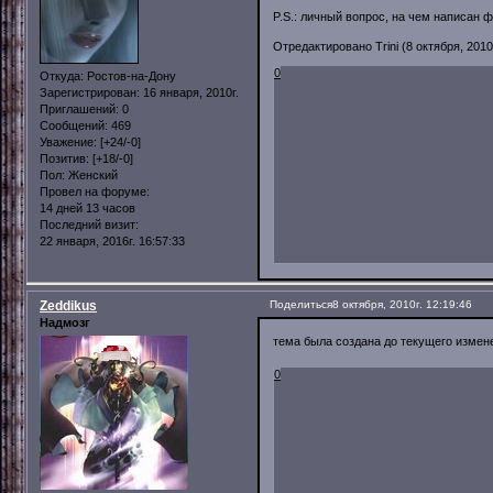
P.S.: личный вопрос, на чем написан 
Отредактировано Trini (8 октября, 2010г
0
Откуда:
Ростов-на-Дону
Зарегистрирован
: 16 января, 2010г.
Приглашений:
0
Сообщений:
469
Уважение:
[+24/-0]
Позитив:
[+18/-0]
Пол:
Женский
Провел на форуме:
14 дней 13 часов
Последний визит:
22 января, 2016г. 16:57:33
Zeddikus
Поделиться
8 октября, 2010г. 12:19:46
Надмозг
тема была создана до текущего измен
0