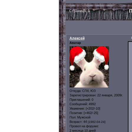
П
Страница:
1
Алексей
Аватар
Откуда:
СПб, ЮЗ
Зарегистрирован
: 22 января, 2009г.
Приглашений:
0
Сообщений:
4992
Уважение:
[+202/-10]
Позитив:
[+462/-25]
Пол:
Мужской
Возраст:
44
[1982-04-24]
Провел на форуме:
2 месяца 10 дней