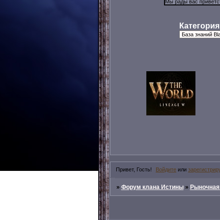
Категория
Привет, Гость!
Войдите
или
зарегистрир
»
Форум клана Истины
»
Рыночная