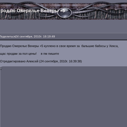
родаю Ожерелье Венеры +5
Поделиться
24 сентября, 2010г. 16:19:49
Продаю Ожерелье Венеры +5 куплено в свое время за бальшие бабосы у Хекса,
щас продам за пол цены! в пм пишите
Отредактировано Алексей (24 сентября, 2010г. 16:39:38)
0