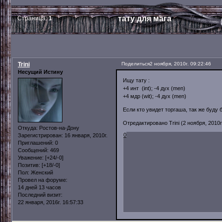
тату для мага
Страница:
1
Trini
Поделиться
2 ноября, 2010г. 09:22:46
Несущий Истину
Ищу тату :
+4 инт (int); -4 дух (men)
+4 мдр (wit); -4 дух (men)
Если кто увидет торгаша, так же буду 
Отредактировано Trini (2 ноября, 2010г.
Откуда:
Ростов-на-Дону
0
Зарегистрирован
: 16 января, 2010г.
Приглашений:
0
Сообщений:
469
Уважение:
[+24/-0]
Позитив:
[+18/-0]
Пол:
Женский
Провел на форуме:
14 дней 13 часов
Последний визит:
22 января, 2016г. 16:57:33