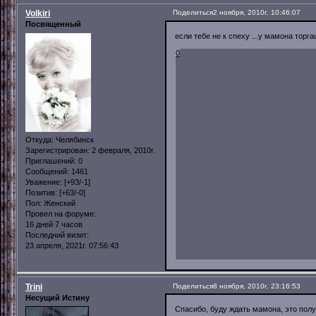
Volkiri
Поделиться
2 ноября, 2010г. 10:46:07
Посвященный
если тебе не к спеху ...у мамона торга
0
Откуда:
Челябинск
Зарегистрирован
: 2 февраля, 2010г.
Приглашений:
0
Сообщений:
1461
Уважение:
[+93/-1]
Позитив:
[+63/-0]
Пол:
Женский
Провел на форуме:
16 дней 7 часов
Последний визит:
23 апреля, 2021г. 07:56:43
Trini
Поделиться
8 ноября, 2010г. 23:16:53
Несущий Истину
Спасибо, буду ждать мамона, это полу