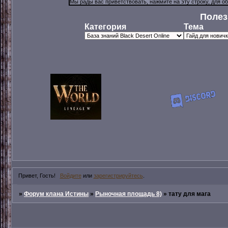
Полез
Категория
Тема
Привет, Гость!
Войдите
или
зарегистрируйтесь
.
»
Форум клана Истины
»
Рыночная площадь 8)
»
тату для мага