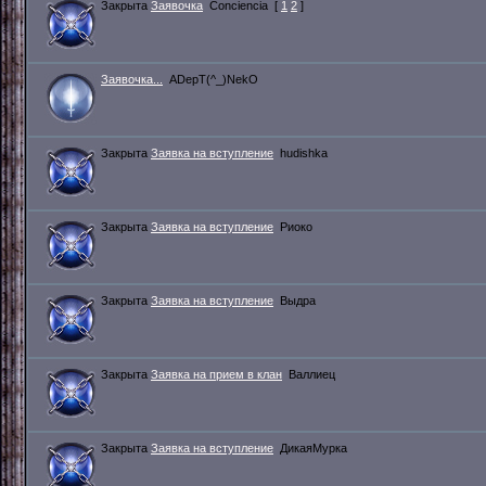
Закрыта
Заявочка
Conciencia
[
1
2
]
Заявочка...
ADepT(^_)NekO
Закрыта
Заявка на вступление
hudishka
Закрыта
Заявка на вступление
Риоко
Закрыта
Заявка на вступление
Выдра
Закрыта
Заявка на прием в клан
Валлиец
Закрыта
Заявка на вступление
ДикаяМурка