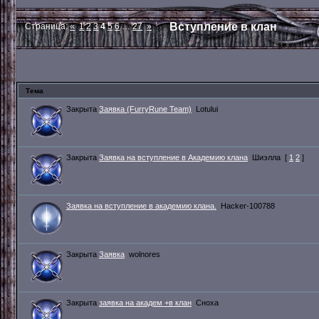
Вступление в клан
Страница:
«
1
2
3
4
5
6
…
27
»
Тема
Закрыта
Заявка (FurryRune Team)
Lotului
Закрыта
Заявка на вступление в Академию клана
Шиэлла
[
1
2
]
Заявка на вступление в академию клана.
Hacker-100788
Закрыта
Заявка
wolnores
Закрыта
заявка на академ +в клан
Сноха