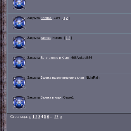
Закрыта
Заявка.
СеЧ
[
1
2
]
Закрыта
заявка
Kurumi
[
1
2
]
Закрыта
Вступление в Клан!
666Aleksei666
Закрыта
Заявка на вступление в клан
NightRain
Закрыта
Заявка в клан
Серге1
Страница:
«
1
2
3
4
5
6
…
27
»