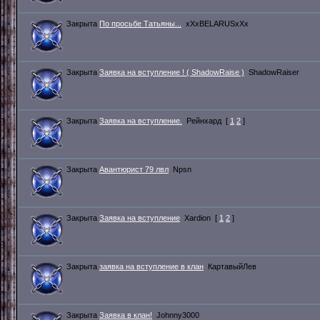
Закрыта
По просьбе Татьяны...
xXxBELARUSxXx
Закрыта
Заявка на вступление ! ( ShadowRaise )
ShadowRaiser
Закрыта
Заявка на вступление.
Рейнхард
[
1
2
]
Закрыта
Авантюрист 79 лвл
Npsn
Закрыта
Заявка на вступление
Xardion
[
1
2
]
Закрыта
заявка на вступление в клан
КартавыйЛев
Закрыта
Заявка в клан!
Johnny3000