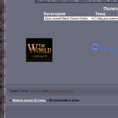
Полез
Категория
Тема
Привет, Гость!
Войдите
или
зарегистрируйтесь
.
»
Форум клана Истины
»
Вступление в клан