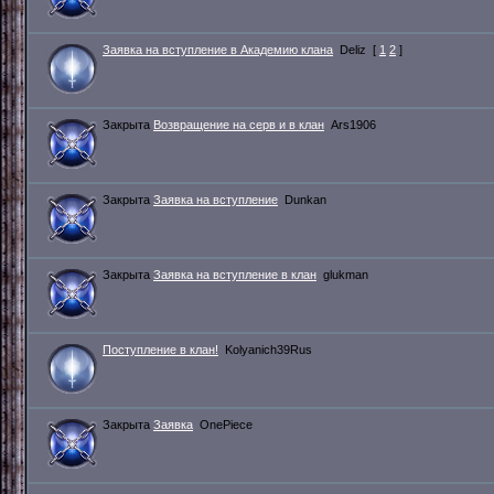
Заявка на вступление в Академию клана
Deliz
[
1
2
]
Закрыта
Возвращение на серв и в клан
Ars1906
Закрыта
Заявка на вступление
Dunkan
Закрыта
Заявка на вступление в клан
glukman
Поступление в клан!
Kolyanich39Rus
Закрыта
Заявка
OnePiece