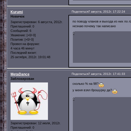
Kurumi
Поделиться
7 августа, 2012г. 17:22:24
Новичок
по поводу кланов и выхода из них по л2
Зарегистрирован
: 6 августа, 2012г.
незнаю почему так написано
Приглашений:
0
Сообщений:
6
0
Уважение:
[+0/-0]
Позитив:
[+0/-0]
Провел на форуме:
4 часа 46 минут
Последний визит:
25 октября, 2012г. 19:01:48
MetaDance
Поделиться
7 августа, 2012г. 17:41:33
Заблокирован
сколько % на 98?
у меня взял брошурку да?
0
Зарегистрирован
: 12 июля, 2012г.
Приглашений:
0