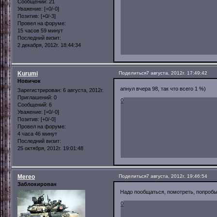
Сообщений:
21
Уважение:
[+0/-0]
Позитив:
[+0/-3]
Провел на форуме:
15 часов 59 минут
Последний визит:
2 декабря, 2012г. 18:44:34
Kurumi
Поделиться
7 августа, 2012г. 17:49:42
Новичок
апнул вчера 98, так что всего 1 %)
Зарегистрирован
: 6 августа, 2012г.
Приглашений:
0
0
Сообщений:
6
Уважение:
[+0/-0]
Позитив:
[+0/-0]
Провел на форуме:
4 часа 46 минут
Последний визит:
25 октября, 2012г. 19:01:48
Mereo
Поделиться
7 августа, 2012г. 19:46:54
Заблокирован
Надо пообщаться, помотреть, попробыв
0