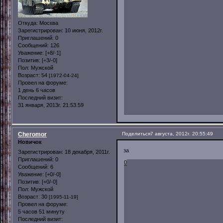
Откуда:
Москва
Зарегистрирован
: 10 июня, 2012г.
Приглашений:
0
Сообщений:
126
Уважение:
[+8/-1]
Позитив:
[+3/-0]
Пол:
Мужской
Возраст:
54
[1972-04-24]
Провел на форуме:
1 день 6 часов
Последний визит:
31 января, 2013г. 21:53:59
Cheromor
Поделиться
7 августа, 2012г. 20:55:49
Новичок
за
Зарегистрирован
: 18 декабря, 2011г.
Приглашений:
0
0
Сообщений:
6
Уважение:
[+0/-0]
Позитив:
[+0/-0]
Пол:
Мужской
Возраст:
30
[1995-11-19]
Провел на форуме:
5 часов 51 минуту
Последний визит: