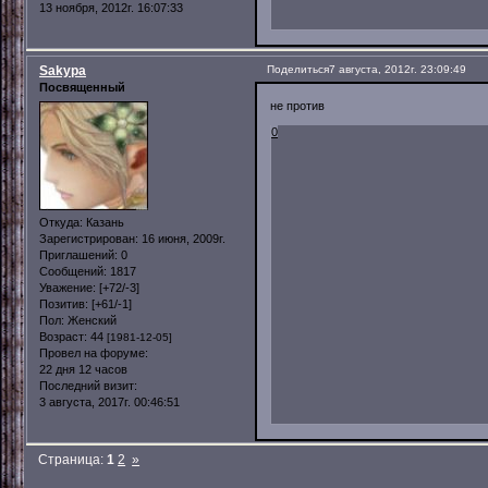
13 ноября, 2012г. 16:07:33
Sakypa
Поделиться
7 августа, 2012г. 23:09:49
Посвященный
не против
0
Откуда:
Казань
Зарегистрирован
: 16 июня, 2009г.
Приглашений:
0
Сообщений:
1817
Уважение:
[+72/-3]
Позитив:
[+61/-1]
Пол:
Женский
Возраст:
44
[1981-12-05]
Провел на форуме:
22 дня 12 часов
Последний визит:
3 августа, 2017г. 00:46:51
Страница:
1
2
»