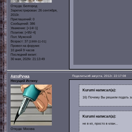
Откуда:
Белгород
Зарегистрирован
: 26 сентября,
2010г.
Приглашений:
0
Сообщений:
386
Уважение:
[+14/-1]
Позитив:
[+95/-4]
Пол:
Мужской
Возраст:
37
[1988-11-01]
Провел на форуме:
10 дней 9 часов
Последний визит:
30 мая, 2026г. 21:13:49
АвтоРучка
Поделиться
6 августа, 2012г. 22:17:08
Несущий Истину
Kurumi написал(а):
16) Почему Вы решили подать за
Kurumi написал(а):
не в кп, просто в клан...
Откуда:
Москва