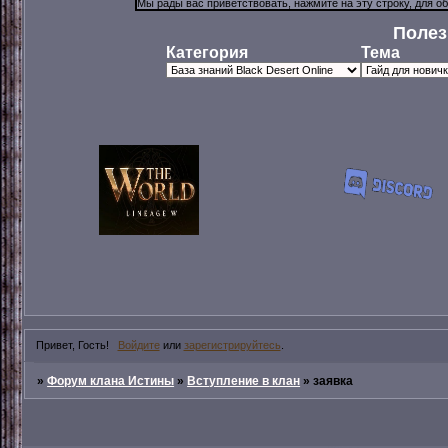
Полез
Категория
Тема
Привет, Гость!
Войдите
или
зарегистрируйтесь
.
»
Форум клана Истины
»
Вступление в клан
»
заявка