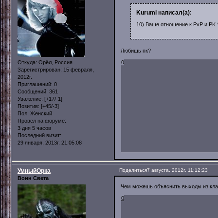
Kurumi написал(а):
10) Ваше отношение к PvP и PK *
Любишь пк?
Откуда:
Орёл, Россия
0
Зарегистрирован
: 15 февраля,
2012г.
Приглашений:
0
Сообщений:
361
Уважение:
[+17/-1]
Позитив:
[+45/-3]
Пол:
Женский
Провел на форуме:
3 дня 5 часов
Последний визит:
29 января, 2013г. 21:05:08
УмныйОрка
Поделиться
7 августа, 2012г. 11:12:23
Воин Света
Чем можешь объяснить выходы из клан
0