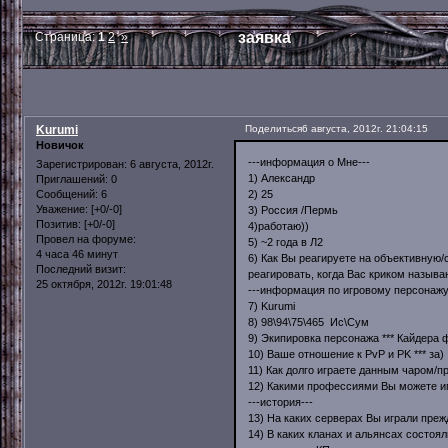
заявка
Страница:
1
2
»
Kurumi
Поделиться
6 августа, 2012г. 21:04:15
Новичок
---информация о Мне---
Зарегистрирован
: 6 августа, 2012г.
1) Александр
Приглашений:
0
2) 25
Сообщений:
6
Уважение:
[+0/-0]
3) Россия /Пермь
Позитив:
[+0/-0]
4)работаю))
Провел на форуме:
5) ~2 года в Л2
4 часа 46 минут
6) Как Вы реагируете на объективную
Последний визит:
реагировать, когда Вас криком называ
25 октября, 2012г. 19:01:48
---информация по игровому персонажу
7) Kurumi
8) 98\94\75\465 Ис\Cум
9) Экипировка персонажа *** Кайдера 
10) Ваше отношение к PvP и PK *** за)
11) Как долго играете данным чаром/п
12) Какими профессиями Вы можете игра
---история---
13) На каких серверах Вы играли прежд
14) В каких кланах и альянсах состоя