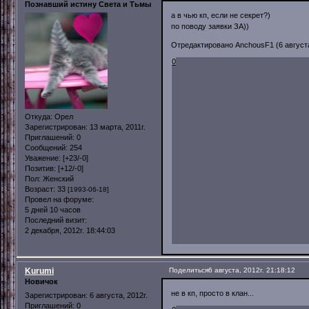
Познавший истину Света и Тьмы
а в чью кп, если не секрет?)
по поводу заявки ЗА))
Отредактировано AnchousF1 (6 августа,
0
Откуда:
Орел
Зарегистрирован
: 13 марта, 2011г.
Приглашений:
0
Сообщений:
254
Уважение:
[+23/-0]
Позитив:
[+12/-0]
Пол:
Женский
Возраст:
33
[1993-06-18]
Провел на форуме:
5 дней 10 часов
Последний визит:
2 декабря, 2012г. 18:44:03
Kurumi
Поделиться
6 августа, 2012г. 21:18:12
Новичок
не в кп, просто в клан...
Зарегистрирован
: 6 августа, 2012г.
Приглашений:
0