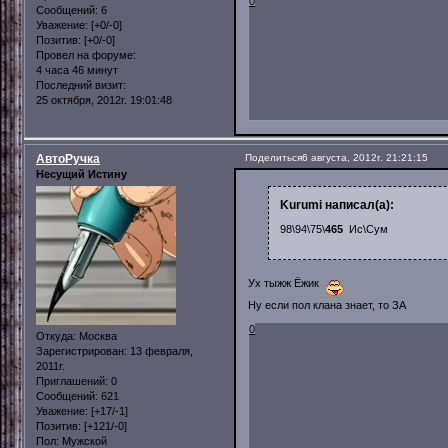
0
Сообщений:
6
Уважение:
[+0/-0]
Позитив:
[+0/-0]
Провел на форуме:
4 часа 46 минут
Последний визит:
25 октября, 2012г. 19:01:48
АвтоРучка
Поделиться
6 августа, 2012г. 21:21:15
Несущий Истину
Kurumi написал(а):
98\94\75\
465
Ис\Cум
Ух тыжж Ёжик
Ну если пол клана знает, то ЗА
0
Откуда:
Москва
Зарегистрирован
: 13 февраля,
2011г.
Приглашений:
0
Сообщений:
621
Уважение:
[+17/-1]
Позитив:
[+121/-0]
Пол:
Мужской