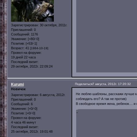
Зарегистрирован
: 30 октября, 2011г.
Приглашений:
0
Сообщений:
1176
Уважение:
[+80/-0]
Позитив:
[+53/-1]
Возраст:
41
[1984-10-19]
Провел на форуме:
19 дней 22 часа
Последний визит:
29 октября, 2022г. 22:09:24
Kurumi
Поделиться
7 августа, 2012г. 17:20:32
Новичок
Не люблю шаблоны, расскажи лучше ка
Зарегистрирован
: 6 августа, 2012г.
соблюдать его? А так не против)
Приглашений:
0
В свободное время жена, ребенок.... и 
Сообщений:
6
Уважение:
[+0/-0]
0
Позитив:
[+0/-0]
Провел на форуме:
4 часа 46 минут
Последний визит:
25 октября, 2012г. 19:01:48