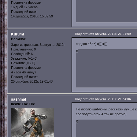
Провел на форуме:
16 дней 17 часов
Последний визит:
14 декабря, 2018г. 15:59:59
Kurumi
Поделиться
6 августа, 2012г. 21:21:59
Новичок
пардон 46* =))))))))))
Зарегистрирован
: 6 августа, 2012г.
Приглашений:
0
0
Сообщений:
6
Уважение:
[+0/-0]
Позитив:
[+0/-0]
Провел на форуме:
4 часа 46 минут
Последний визит:
25 октября, 2012г. 19:01:48
sashmal
Поделиться
6 августа, 2012г. 21:54:06
Inside The Fire
Не люблю шаблоны, расскажи лучше ка
соблюдать его? А так не против)
0