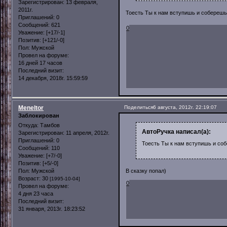
Зарегистрирован
: 13 февраля,
2011г.
Тоесть Ты к нам вступишь и собере
Приглашений:
0
Сообщений:
621
0
Уважение:
[+17/-1]
Позитив:
[+121/-0]
Пол:
Мужской
Провел на форуме:
16 дней 17 часов
Последний визит:
14 декабря, 2018г. 15:59:59
Meneltor
Поделиться
6 августа, 2012г. 22:19:07
Заблокирован
Откуда:
Тамбов
АвтоРучка написал(а):
Зарегистрирован
: 11 апреля, 2012г.
Приглашений:
0
Тоесть Ты к нам вступишь и со
Сообщений:
110
Уважение:
[+7/-0]
Позитив:
[+5/-0]
Пол:
Мужской
В сказку попал)
Возраст:
30
[1995-10-04]
0
Провел на форуме:
4 дня 23 часа
Последний визит:
31 января, 2013г. 18:23:52