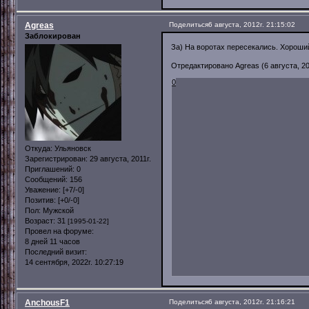
Agreas
Поделиться
6 августа, 2012г. 21:15:02
Заблокирован
За) На воротах пересекались. Хороши
Отредактировано Agreas (6 августа, 201
0
Откуда:
Ульяновск
Зарегистрирован
: 29 августа, 2011г.
Приглашений:
0
Сообщений:
156
Уважение:
[+7/-0]
Позитив:
[+0/-0]
Пол:
Мужской
Возраст:
31
[1995-01-22]
Провел на форуме:
8 дней 11 часов
Последний визит:
14 сентября, 2022г. 10:27:19
AnchousF1
Поделиться
6 августа, 2012г. 21:16:21