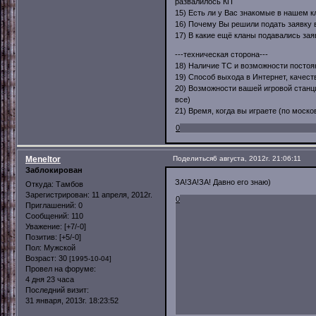
развалилось КП
15) Есть ли у Вас знакомые в нашем кл
16) Почему Вы решили подать заявку в
17) В какие ещё кланы подавались зая
---техническая сторона---
18) Наличие ТС и возможности постоян
19) Способ выхода в Интернет, качеств
20) Возможности вашей игровой станци
все)
21) Время, когда вы играете (по моско
0
Meneltor
Поделиться
6 августа, 2012г. 21:06:11
Заблокирован
ЗА!ЗА!ЗА! Давно его знаю)
Откуда:
Тамбов
Зарегистрирован
: 11 апреля, 2012г.
0
Приглашений:
0
Сообщений:
110
Уважение:
[+7/-0]
Позитив:
[+5/-0]
Пол:
Мужской
Возраст:
30
[1995-10-04]
Провел на форуме:
4 дня 23 часа
Последний визит:
31 января, 2013г. 18:23:52