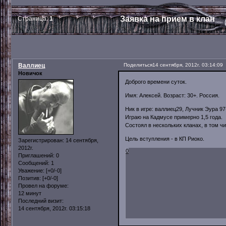
Заявка на прием в клан
Страница:
1
Валлиец
Поделиться
14 сентября, 2012г. 03:14:09
Новичок
Доброго времени суток.
Имя: Алексей. Возраст: 30+. Россия.
Ник в игре: валлиец29, Лучник Эура 9
Играю на Кадмусе примерно 1,5 года.
Состоял в нескольких кланах, в том ч
Цель вступления - в КП Риоко.
Зарегистрирован
: 14 сентября,
2012г.
0
Приглашений:
0
Сообщений:
1
Уважение:
[+0/-0]
Позитив:
[+0/-0]
Провел на форуме:
12 минут
Последний визит:
14 сентября, 2012г. 03:15:18