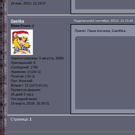
26 мая, 2021г. 21:18:07
Gae4ka
Поделиться
14 сентября, 2012г. 21:15:40
Мама Клана :)
Принят. Пиши Аэсонна, Gae4hka.
0
Зарегистрирован
: 5 августа, 2009г.
Приглашений:
0
Сообщений:
1705
Уважение:
[+120/-1]
Позитив:
[+5/-1]
Пол:
Женский
Возраст:
51
[1975-03-31]
Провел на форуме:
26 дней 3 часа
Последний визит:
19 марта, 2019г. 15:39:31
Страница:
1