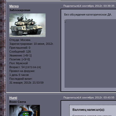
Mereo
Поделиться
14 сентября, 2012г. 03:39:35
Заблокирован
Без обсуждения категорическое ДА.
0
Откуда:
Москва
Зарегистрирован
: 10 июня, 2012г.
Приглашений:
0
Сообщений:
126
Уважение:
[+8/-1]
Позитив:
[+3/-0]
Пол:
Мужской
Возраст:
54
[1972-04-24]
Провел на форуме:
1 день 6 часов
Последний визит:
31 января, 2013г. 21:53:59
Hunti
Поделиться
14 сентября, 2012г. 03:43:55
Воин Света
Валлиец написал(а):
Состоял в нескольких кланах