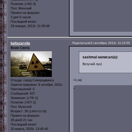
Позитив:
[+45/-3]
Пол:
Женский
Провел на форуме:
3 дня 5 часов
Последний визит:
29 января, 2013г. 21:05:08
baltazarsila
Поделиться
14 сентября, 2012г. 11:15:55
Воин Света
sashmal написал(а):
Везучий лук)
+1,за)
Откуда:
город Северодвинск
Зарегистрирован
: 8 октября, 2011г.
0
Приглашений:
0
Сообщений:
927
Уважение:
[+79/-1]
Позитив:
[+87/-1]
Пол:
Мужской
Возраст:
36
[1990-02-28]
Провел на форуме:
28 дней 21 час
Последний визит:
20 марта, 2025г. 13:45:40