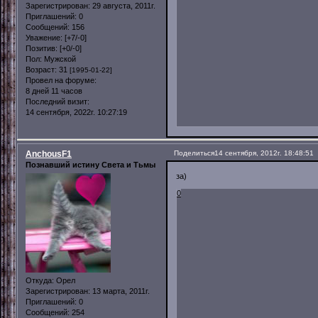
Зарегистрирован
: 29 августа, 2011г.
Приглашений:
0
Сообщений:
156
Уважение:
[+7/-0]
Позитив:
[+0/-0]
Пол:
Мужской
Возраст:
31
[1995-01-22]
Провел на форуме:
8 дней 11 часов
Последний визит:
14 сентября, 2022г. 10:27:19
AnchousF1
Поделиться
14 сентября, 2012г. 18:48:51
Познавший истину Света и Тьмы
за)
0
Откуда:
Орел
Зарегистрирован
: 13 марта, 2011г.
Приглашений:
0
Сообщений:
254