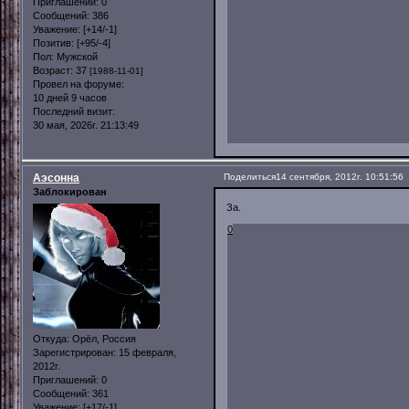
Приглашений:
0
Сообщений:
386
Уважение:
[+14/-1]
Позитив:
[+95/-4]
Пол:
Мужской
Возраст:
37
[1988-11-01]
Провел на форуме:
10 дней 9 часов
Последний визит:
30 мая, 2026г. 21:13:49
Аэсонна
Поделиться
14 сентября, 2012г. 10:51:56
Заблокирован
За.
0
Откуда:
Орёл, Россия
Зарегистрирован
: 15 февраля,
2012г.
Приглашений:
0
Сообщений:
361
Уважение:
[+17/-1]