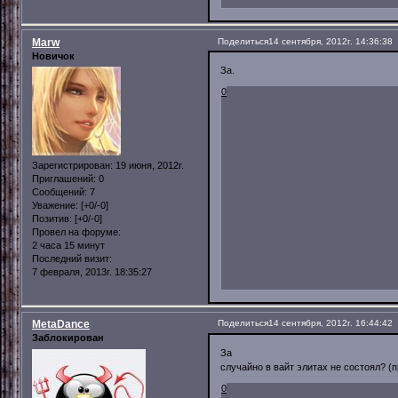
Marw
Поделиться
14 сентября, 2012г. 14:36:38
Новичок
За.
0
Зарегистрирован
: 19 июня, 2012г.
Приглашений:
0
Сообщений:
7
Уважение:
[+0/-0]
Позитив:
[+0/-0]
Провел на форуме:
2 часа 15 минут
Последний визит:
7 февраля, 2013г. 18:35:27
MetaDance
Поделиться
14 сентября, 2012г. 16:44:42
Заблокирован
За
случайно в вайт элитах не состоял? (
0