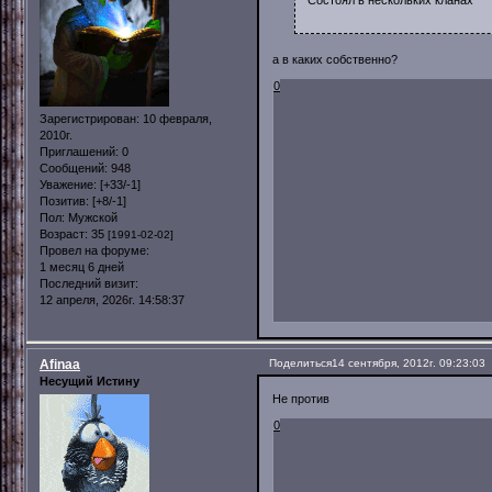
а в каких собственно?
0
Зарегистрирован
: 10 февраля,
2010г.
Приглашений:
0
Сообщений:
948
Уважение:
[+33/-1]
Позитив:
[+8/-1]
Пол:
Мужской
Возраст:
35
[1991-02-02]
Провел на форуме:
1 месяц 6 дней
Последний визит:
12 апреля, 2026г. 14:58:37
Afinaa
Поделиться
14 сентября, 2012г. 09:23:03
Несущий Истину
Не против
0