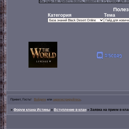
Полез
Категория
Тема
Привет, Гость!
Войдите
или
зарегистрируйтесь
.
»
Форум клана Истины
»
Вступление в клан
»
Заявка на прием в кла