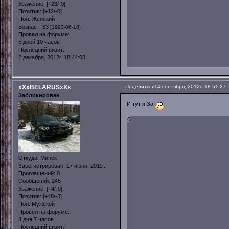
Уважение:
[+23/-0]
Позитив:
[+12/-0]
Пол:
Женский
Возраст:
33
[1993-06-18]
Провел на форуме:
5 дней 10 часов
Последний визит:
2 декабря, 2012г. 18:44:03
xXxBELARUSxXx
Поделиться
14 сентября, 2012г. 18:51:27
Заблокирован
И тут я За
0
Откуда:
Минск
Зарегистрирован
: 17 июня, 2011г.
Приглашений:
0
Сообщений:
245
Уважение:
[+4/-0]
Позитив:
[+48/-3]
Пол:
Мужской
Провел на форуме:
3 дня 7 часов
Последний визит: