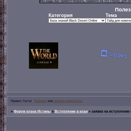
Полез
Категория
Тема
Привет, Гость!
Войдите
или
зарегистрируйтесь
.
»
Форум клана Истины
»
Вступление в клан
»
заявка на вступление 