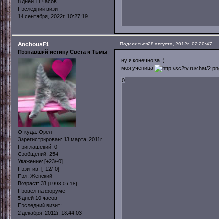
8 дней 11 часов
Последний визит:
14 сентября, 2022г. 10:27:19
AnchousF1
Поделиться
28 августа, 2012г. 02:20:47
Познавший истину Света и Тьмы
ну я конечно за=)
моя ученица
0
Откуда:
Орел
Зарегистрирован
: 13 марта, 2011г.
Приглашений:
0
Сообщений:
254
Уважение:
[+23/-0]
Позитив:
[+12/-0]
Пол:
Женский
Возраст:
33
[1993-06-18]
Провел на форуме:
5 дней 10 часов
Последний визит:
2 декабря, 2012г. 18:44:03