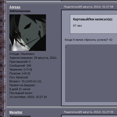
Agreas
Поделиться
28 августа, 2012г. 01:27:08
Заблокирован
КартавыйЛев написал(а):
67 лвл
Когда 9 лвлов сбросить успела? =D
0
Откуда:
Ульяновск
Зарегистрирован
: 29 августа, 2011г.
Приглашений:
0
Сообщений:
156
Уважение:
[+7/-0]
Позитив:
[+0/-0]
Пол:
Мужской
Возраст:
31
[1995-01-22]
Провел на форуме:
8 дней 11 часов
Последний визит:
14 сентября, 2022г. 10:27:19
Meneltor
Поделиться
28 августа, 2012г. 01:27:09
Заблокирован