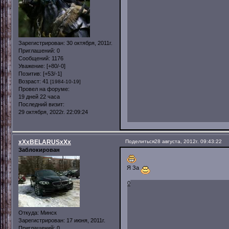
Зарегистрирован
: 30 октября, 2011г.
Приглашений:
0
Сообщений:
1176
Уважение:
[+80/-0]
Позитив:
[+53/-1]
Возраст:
41
[1984-10-19]
Провел на форуме:
19 дней 22 часа
Последний визит:
29 октября, 2022г. 22:09:24
xXxBELARUSxXx
Поделиться
28 августа, 2012г. 09:43:22
Заблокирован
Я За
0
Откуда:
Минск
Зарегистрирован
: 17 июня, 2011г.
Приглашений:
0