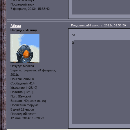
Последний визит:
7 февраля, 2013г. 15:33:42
Afinaa
Поделиться
29 августа, 2012г. 08:56:59
Несущий Истину
за
0
Откуда:
Москва
Зарегистрирован
: 24 февраля,
2011г.
Приглашений:
0
Сообщений:
414
Уважение:
[+25/-0]
Позитив:
[+2/-0]
Пол:
Женский
Возраст:
40
[1986-04-15]
Провел на форуме:
5 дней 12 часов
Последний визит:
12 мая, 2014г. 19:20:23