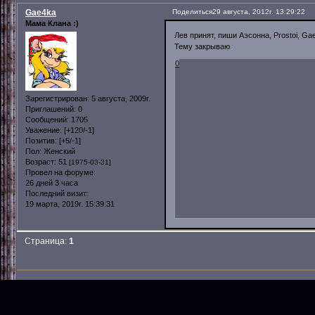
Gae4ka
Поделиться
29 августа, 2012г. 13:29:22
Мама Клана :)
Лев принят, пиши Аэсонна, Prostoi, Ga
Тему закрываю.
0
Зарегистрирован
: 5 августа, 2009г.
Приглашений:
0
Сообщений:
1705
Уважение:
[+120/-1]
Позитив:
[+5/-1]
Пол:
Женский
Возраст:
51
[1975-03-31]
Провел на форуме:
26 дней 3 часа
Последний визит:
19 марта, 2019г. 15:39:31
Страница:
1