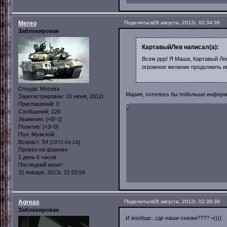
Mereo
Поделиться
28 августа, 2012г. 02:34:36
Заблокирован
КартавыйЛев написал(а):
Всем ррр! Я Маша, Картавый Лев
огромное желание продолжить и
Откуда:
Москва
Мария, хотелось бы побольше информаци
Зарегистрирован
: 10 июня, 2012г.
Приглашений:
0
0
Сообщений:
126
Уважение:
[+8/-1]
Позитив:
[+3/-0]
Пол:
Мужской
Возраст:
54
[1972-04-24]
Провел на форуме:
1 день 6 часов
Последний визит:
31 января, 2013г. 21:53:59
Agreas
Поделиться
28 августа, 2012г. 02:39:39
Заблокирован
И вообще...где наши сказки???? =((((