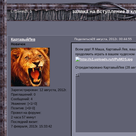
заявка на вступление в к
Страница:
1
КартавыйЛев
Поделиться
28 августа, 2012г. 00:44:55
Новичок
Всем ррр! Я Маша, Картавый Лев, ваш
продолжить играть в вашем чудесном 
Отредактировано КартавыйЛев (28 авгус
+1
Зарегистрирован
: 12 августа, 2012г.
Приглашений:
0
Сообщений:
4
Уважение:
[+1/-0]
Позитив:
[+0/-0]
Провел на форуме:
2 часа 57 минут
Последний визит:
7 февраля, 2013г. 15:33:42