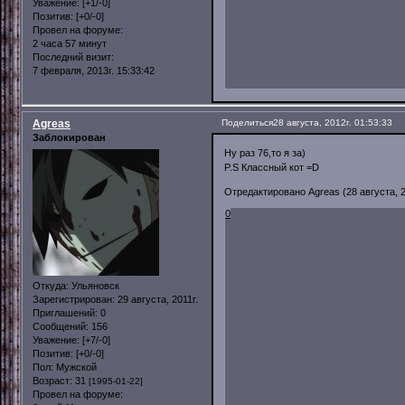
Уважение:
[+1/-0]
Позитив:
[+0/-0]
Провел на форуме:
2 часа 57 минут
Последний визит:
7 февраля, 2013г. 15:33:42
Agreas
Поделиться
28 августа, 2012г. 01:53:33
Заблокирован
Ну раз 76,то я за)
P.S Классный кот =D
Отредактировано Agreas (28 августа, 2
0
Откуда:
Ульяновск
Зарегистрирован
: 29 августа, 2011г.
Приглашений:
0
Сообщений:
156
Уважение:
[+7/-0]
Позитив:
[+0/-0]
Пол:
Мужской
Возраст:
31
[1995-01-22]
Провел на форуме: