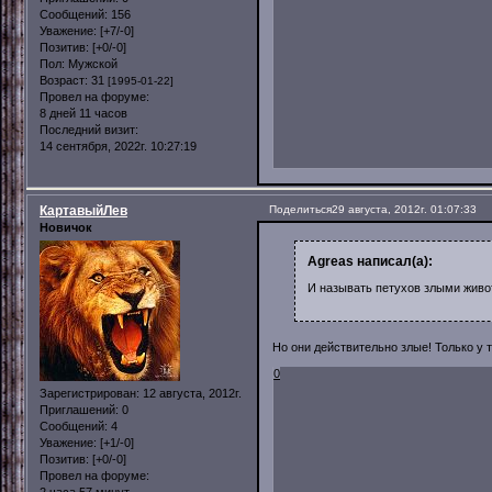
Сообщений:
156
Уважение:
[+7/-0]
Позитив:
[+0/-0]
Пол:
Мужской
Возраст:
31
[1995-01-22]
Провел на форуме:
8 дней 11 часов
Последний визит:
14 сентября, 2022г. 10:27:19
КартавыйЛев
Поделиться
29 августа, 2012г. 01:07:33
Новичок
Agreas написал(а):
И называть петухов злыми живо
Но они действительно злые! Только у т
0
Зарегистрирован
: 12 августа, 2012г.
Приглашений:
0
Сообщений:
4
Уважение:
[+1/-0]
Позитив:
[+0/-0]
Провел на форуме:
2 часа 57 минут