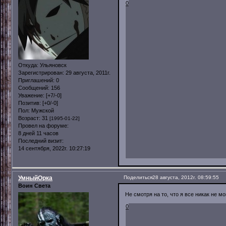
0
Откуда:
Ульяновск
Зарегистрирован
: 29 августа, 2011г.
Приглашений:
0
Сообщений:
156
Уважение:
[+7/-0]
Позитив:
[+0/-0]
Пол:
Мужской
Возраст:
31
[1995-01-22]
Провел на форуме:
8 дней 11 часов
Последний визит:
14 сентября, 2022г. 10:27:19
УмныйОрка
Поделиться
28 августа, 2012г. 08:59:55
Воин Света
Не смотря на то, что я все никак не мо
0