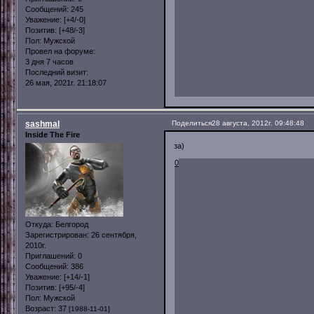
Сообщений:
245
Уважение:
[+4/-0]
Позитив:
[+48/-3]
Пол:
Мужской
Провел на форуме:
3 дня 7 часов
Последний визит:
26 мая, 2021г. 21:18:07
sashmal
Поделиться
28 августа, 2012г. 09:48:48
Inside The Fire
за)
0
Откуда:
Белгород
Зарегистрирован
: 26 сентября,
2010г.
Приглашений:
0
Сообщений:
386
Уважение:
[+14/-1]
Позитив:
[+95/-4]
Пол:
Мужской
Возраст:
37
[1988-11-01]