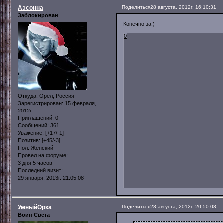
Аэсонна
Поделиться
28 августа, 2012г. 16:10:31
Заблокирован
Конечно за!)
0
Откуда:
Орёл, Россия
Зарегистрирован
: 15 февраля,
2012г.
Приглашений:
0
Сообщений:
361
Уважение:
[+17/-1]
Позитив:
[+45/-3]
Пол:
Женский
Провел на форуме:
3 дня 5 часов
Последний визит:
29 января, 2013г. 21:05:08
УмныйОрка
Поделиться
28 августа, 2012г. 20:50:08
Воин Света