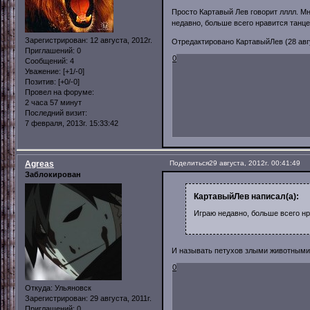
Просто Картавый Лев говорит лллл. Мн
недавно, больше всего нравится танце
Зарегистрирован
: 12 августа, 2012г.
Отредактировано КартавыйЛев (28 авгус
Приглашений:
0
0
Сообщений:
4
Уважение:
[+1/-0]
Позитив:
[+0/-0]
Провел на форуме:
2 часа 57 минут
Последний визит:
7 февраля, 2013г. 15:33:42
Agreas
Поделиться
29 августа, 2012г. 00:41:49
Заблокирован
КартавыйЛев написал(а):
Играю недавно, больше всего нр
И называть петухов злыми животными
0
Откуда:
Ульяновск
Зарегистрирован
: 29 августа, 2011г.
Приглашений:
0