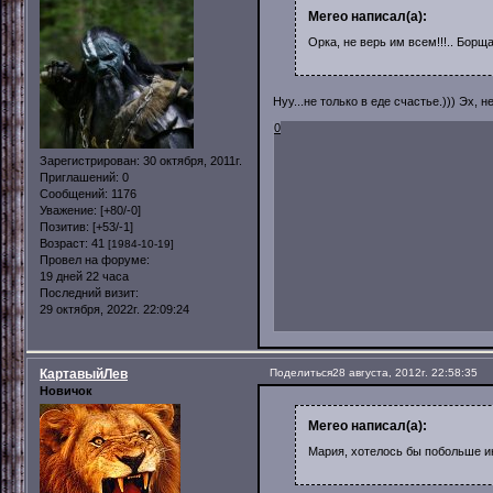
Mereo написал(а):
Орка, не верь им всем!!!.. Борщ
Нуу...не только в еде счастье.))) Эх, 
0
Зарегистрирован
: 30 октября, 2011г.
Приглашений:
0
Сообщений:
1176
Уважение:
[+80/-0]
Позитив:
[+53/-1]
Возраст:
41
[1984-10-19]
Провел на форуме:
19 дней 22 часа
Последний визит:
29 октября, 2022г. 22:09:24
КартавыйЛев
Поделиться
28 августа, 2012г. 22:58:35
Новичок
Mereo написал(а):
Мария, хотелось бы побольше инф