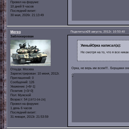
Провел на форуме:
10 дней 9 часов
Последний визит:
30 мая, 2026г. 21:13:49
Mereo
Поделиться
28 августа, 2012г. 10:53:40
Заблокирован
УмныйОрка написал(а):
Не смотря на то, что я все никак
Орка, не верь им всем!!!.. Борщами он
Откуда:
Москва
Зарегистрирован
: 10 июня, 2012г.
0
Приглашений:
0
Сообщений:
126
Уважение:
[+8/-1]
Позитив:
[+3/-0]
Пол:
Мужской
Возраст:
54
[1972-04-24]
Провел на форуме:
1 день 6 часов
Последний визит:
31 января, 2013г. 21:53:59