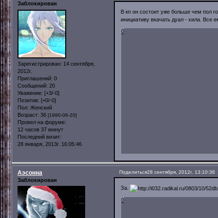
Заблокирован
В кп он состоит уже больше чем пол го
инициативу вкачать дуал - хила. Все е
0
Зарегистрирован
: 14 сентября,
2012г.
Приглашений:
0
Сообщений:
20
Уважение:
[+3/-0]
Позитив:
[+0/-0]
Пол:
Женский
Возраст:
36
[1990-06-20]
Провел на форуме:
12 часов 37 минут
Последний визит:
28 января, 2013г. 16:05:46
Аэсонна
Поделиться
28 сентября, 2012г. 13:10:36
Заблокирован
За.
0