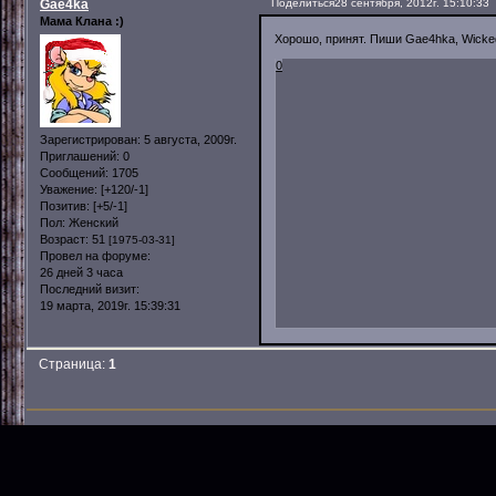
Gae4ka
Поделиться
28 сентября, 2012г. 15:10:33
Мама Клана :)
Хорошо, принят. Пиши Gae4hka, Wicke
0
Зарегистрирован
: 5 августа, 2009г.
Приглашений:
0
Сообщений:
1705
Уважение:
[+120/-1]
Позитив:
[+5/-1]
Пол:
Женский
Возраст:
51
[1975-03-31]
Провел на форуме:
26 дней 3 часа
Последний визит:
19 марта, 2019г. 15:39:31
Страница:
1