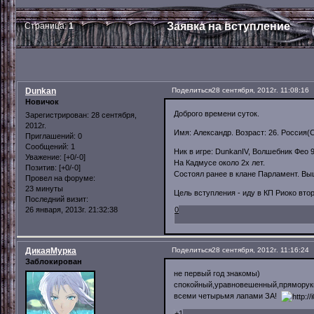
Заявка на вступление
Страница:
1
Dunkan
Поделиться
28 сентября, 2012г. 11:08:16
Новичок
Доброго времени суток.
Зарегистрирован
: 28 сентября,
2012г.
Имя: Александр. Возраст: 26. Россия(
Приглашений:
0
Сообщений:
1
Ник в игре: DunkanIV, Волшебник Фео 9
Уважение:
[+0/-0]
На Кадмусе около 2х лет.
Позитив:
[+0/-0]
Состоял ранее в клане Парламент. Вы
Провел на форуме:
23 минуты
Цель вступления - иду в КП Риоко вто
Последний визит:
0
26 января, 2013г. 21:32:38
ДикаяМурка
Поделиться
28 сентября, 2012г. 11:16:24
Заблокирован
не первый год знакомы)
спокойный,уравновешенный,пряморук
всеми четырьмя лапами ЗА!
+1