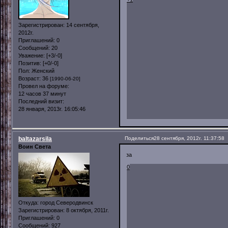
Зарегистрирован
: 14 сентября,
2012г.
Приглашений:
0
Сообщений:
20
Уважение:
[+3/-0]
Позитив:
[+0/-0]
Пол:
Женский
Возраст:
36
[1990-06-20]
Провел на форуме:
12 часов 37 минут
Последний визит:
28 января, 2013г. 16:05:46
baltazarsila
Поделиться
28 сентября, 2012г. 11:37:58
Воин Света
за
0
Откуда:
город Северодвинск
Зарегистрирован
: 8 октября, 2011г.
Приглашений:
0
Сообщений:
927