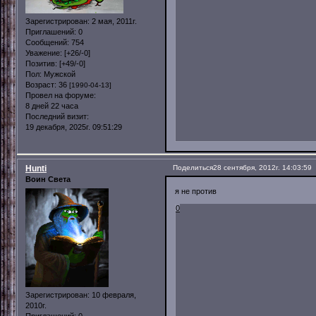
Зарегистрирован
: 2 мая, 2011г.
Приглашений:
0
Сообщений:
754
Уважение:
[+26/-0]
Позитив:
[+49/-0]
Пол:
Мужской
Возраст:
36
[1990-04-13]
Провел на форуме:
8 дней 22 часа
Последний визит:
19 декабря, 2025г. 09:51:29
Hunti
Поделиться
28 сентября, 2012г. 14:03:59
Воин Света
я не против
0
Зарегистрирован
: 10 февраля,
2010г.
Приглашений:
0