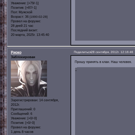
Уважение:
[+79/-1]
Позитив:
[+87/-1]
Пол:
Мужской
Возраст:
36
[1990-02-28]
Провел на форуме:
28 дней 21 час
Последний визит:
20 марта, 2025г. 13:45:40
Риоко
Поделиться
28 сентября, 2012г. 12:16:46
Заблокирован
Прошу принять в клан. Наш человек.
0
Зарегистрирован
: 14 сентября,
2012г.
Приглашений:
0
Сообщений:
6
Уважение:
[+0/-0]
Позитив:
[+0/-0]
Провел на форуме:
1 день 8 часов