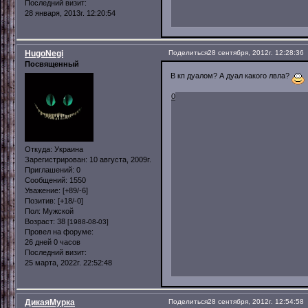
Последний визит:
28 января, 2013г. 12:20:54
HugoNegi
Поделиться
28 сентября, 2012г. 12:28:36
Посвященный
В кп дуалом? А дуал какого лвла?
0
Откуда:
Украина
Зарегистрирован
: 10 августа, 2009г.
Приглашений:
0
Сообщений:
1550
Уважение:
[+89/-6]
Позитив:
[+18/-0]
Пол:
Мужской
Возраст:
38
[1988-08-03]
Провел на форуме:
26 дней 0 часов
Последний визит:
25 марта, 2022г. 22:52:48
ДикаяМурка
Поделиться
28 сентября, 2012г. 12:54:58