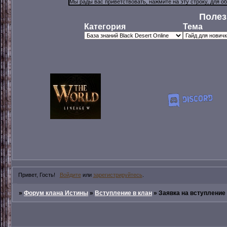
Полез
Категория
Тема
Привет, Гость!
Войдите
или
зарегистрируйтесь
.
»
Форум клана Истины
»
Вступление в клан
»
Заявка на вступление