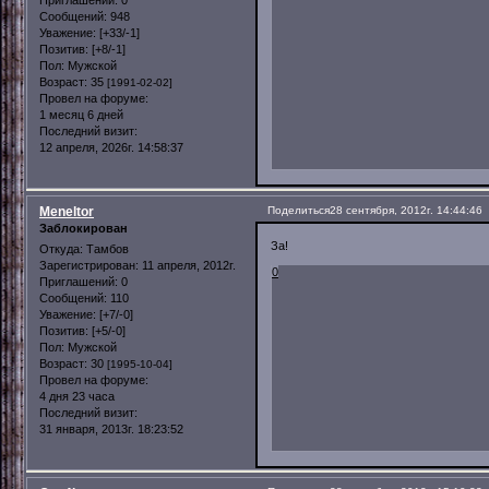
Сообщений:
948
Уважение:
[+33/-1]
Позитив:
[+8/-1]
Пол:
Мужской
Возраст:
35
[1991-02-02]
Провел на форуме:
1 месяц 6 дней
Последний визит:
12 апреля, 2026г. 14:58:37
Meneltor
Поделиться
28 сентября, 2012г. 14:44:46
Заблокирован
За!
Откуда:
Тамбов
Зарегистрирован
: 11 апреля, 2012г.
0
Приглашений:
0
Сообщений:
110
Уважение:
[+7/-0]
Позитив:
[+5/-0]
Пол:
Мужской
Возраст:
30
[1995-10-04]
Провел на форуме:
4 дня 23 часа
Последний визит:
31 января, 2013г. 18:23:52