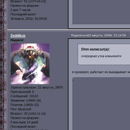
Возраст:
51
[1975-06-03]
Провел на форуме:
2 дня 7 часов
Последний визит:
18 марта, 2011г. 01:04:02
Zeddikus
Поделиться
10 августа, 2009г. 22:14:59
Надмозг
Dinn написал(а):
очередная утка комьюнити
я проверял, работает но выкидывает не
0
Зарегистрирован
: 22 августа, 2007г.
Приглашений:
0
Сообщений:
10124
Уважение:
[+869/-16]
Позитив:
[+803/-22]
Пол:
Мужской
Возраст:
42
[1983-11-18]
Провел на форуме:
5 месяцев 14 дней
Последний визит: