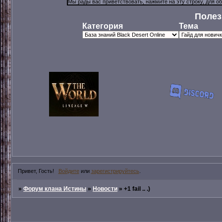
Полез
Категория
Тема
Привет, Гость!
Войдите
или
зарегистрируйтесь
.
»
Форум клана Истины
»
Новости
»
+1 fail .. .)