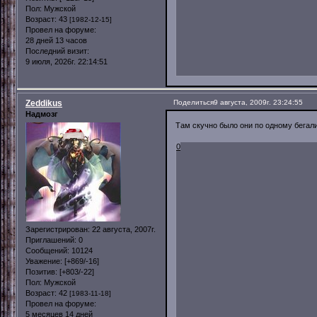
Пол:
Мужской
Возраст:
43
[1982-12-15]
Провел на форуме:
28 дней 13 часов
Последний визит:
9 июля, 2026г. 22:14:51
Zeddikus
Поделиться
9 августа, 2009г. 23:24:55
Надмозг
Там скучно было они по одному бегали
0
Зарегистрирован
: 22 августа, 2007г.
Приглашений:
0
Сообщений:
10124
Уважение:
[+869/-16]
Позитив:
[+803/-22]
Пол:
Мужской
Возраст:
42
[1983-11-18]
Провел на форуме:
5 месяцев 14 дней