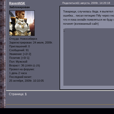
RavenNSK
Поделиться
11 августа, 2009г. 14:20:18
Заблокирован
Товарищи, случилась беда. я вылетел в
ошибка... писал петицию ГМу через гном
что я пока онлайн появляться не буд
починят [взломанный сайт]
0
Откуда:
Новосибирск
Зарегистрирован
: 24 июля, 2009г.
Приглашений:
0
Сообщений:
91
Уважение:
[+2/-2]
Позитив:
[+3/-1]
Пол:
Мужской
Возраст:
36
[1989-11-25]
Провел на форуме:
1 день 2 часа
Последний визит:
25 октября, 2009г. 10:10:05
Страница:
1