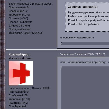
Зарегистрирован
: 16 марта, 2009г.
Zeddikus написал(а):
Приглашений:
0
Сообщений:
62
Ну думаю чудесным образом сег
Уважение:
[+1/-0]
Ho4esh 4tob pol klana/pol servera vi
Позитив:
[+0/-0]
Punkt 1: Napishi v party 4at/klan 4
Провел на форуме:
Punkt 2: Jdi.Это работает
23 часа 28 минут
Последний визит:
18 октября, 2009г. 12:29:23
очередная утка комьюнити
0
КрасныйКрест
Поделиться
10 августа, 2009г. 21:51:03
Искатель Истины
блин.. опять нелогинеться при входе.. 
0
Зарегистрирован
: 16 июля, 2009г.
Приглашений:
0
Сообщений:
88
Уважение:
[+1/-0]
Позитив:
[+4/-0]
Пол:
Мужской