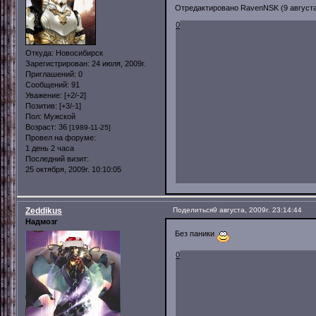
Отредактировано RavenNSK (9 августа,
0
Откуда:
Новосибирск
Зарегистрирован
: 24 июля, 2009г.
Приглашений:
0
Сообщений:
91
Уважение:
[+2/-2]
Позитив:
[+3/-1]
Пол:
Мужской
Возраст:
36
[1989-11-25]
Провел на форуме:
1 день 2 часа
Последний визит:
25 октября, 2009г. 10:10:05
Zeddikus
Поделиться
9 августа, 2009г. 23:14:44
Надмозг
Без паники
0