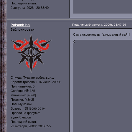
Последний визит:
2 августа, 2026г. 20:33:40
PoisonKiss
Поделиться
9 августа, 2009г. 23:47:56
Заблокирован
Сама скромность [взломанный сайт]
0
Откуда:
Туда не добраться...
Зарегистрирован
: 16 июня, 2009г.
Приглашений:
0
Сообщений:
185
Уважение:
[+6/-0]
Позитив:
[+3/-2]
Пол:
Мужской
Возраст:
35
[1990-09-04]
Провел на форуме:
2 дня 8 часов
Последний визит:
22 октября, 2009г. 20:38:55