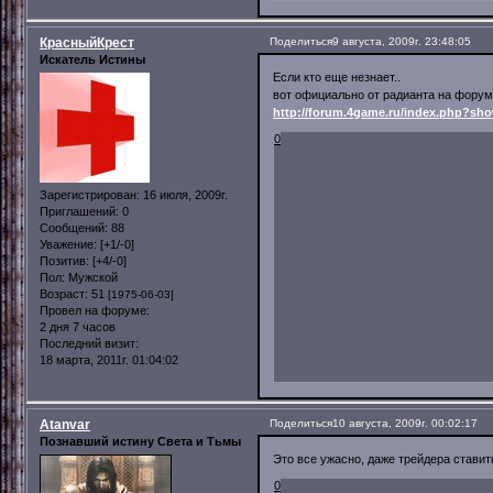
КрасныйКрест
Поделиться
9 августа, 2009г. 23:48:05
Искатель Истины
Если кто еще незнает..
вот официально от радианта на форум
http://forum.4game.ru/index.php?sh
0
Зарегистрирован
: 16 июля, 2009г.
Приглашений:
0
Сообщений:
88
Уважение:
[+1/-0]
Позитив:
[+4/-0]
Пол:
Мужской
Возраст:
51
[1975-06-03]
Провел на форуме:
2 дня 7 часов
Последний визит:
18 марта, 2011г. 01:04:02
Atanvar
Поделиться
10 августа, 2009г. 00:02:17
Познавший истину Света и Тьмы
Это все ужасно, даже трейдера ставит
0