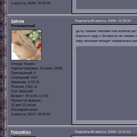
2 августа, 2026г. 20:33:40
Sakypa
Поделиться
9 августа, 2009г. 22:58:33
Посвященный
да ну такими темпами они игроков рас
бороться надо с ботами,но не такими с
пару месяцев наладят нормвльную раб
0
Откуда:
Казань
Зарегистрирован
: 16 июня, 2009г.
Приглашений:
0
Сообщений:
1817
Уважение:
[+72/-3]
Позитив:
[+61/-1]
Пол:
Женский
Возраст:
44
[1981-12-05]
Провел на форуме:
22 дня 12 часов
Последний визит:
3 августа, 2017г. 00:46:51
PoisonKiss
Поделиться
9 августа, 2009г. 23:11:14
Заблокирован