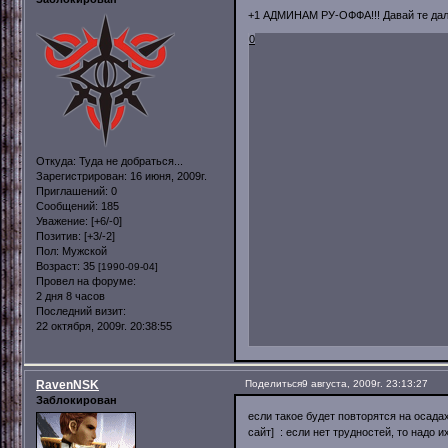
+1 АДМИНАМ РУ-ОФФА!!! Давай те да
0
Откуда:
Туда не добраться...
Зарегистрирован
: 16 июня, 2009г.
Приглашений:
0
Сообщений:
185
Уважение:
[+6/-0]
Позитив:
[+3/-2]
Пол:
Мужской
Возраст:
35
[1990-09-04]
Провел на форуме:
2 дня 8 часов
Последний визит:
22 октября, 2009г. 20:38:55
RavenNSK
Поделиться
9 августа, 2009г. 23:13:27
Заблокирован
если такое будет повторятся на осадах
сайт] : если нет трудностей, то надо 