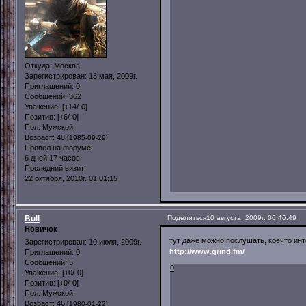
Откуда:
Москва
Зарегистрирован
: 13 мая, 2009г.
Приглашений:
0
Сообщений:
362
Уважение:
[+14/-0]
Позитив:
[+6/-0]
Пол:
Мужской
Возраст:
40
[1985-09-29]
Провел на форуме:
6 дней 17 часов
Последний визит:
22 октября, 2010г. 01:01:15
Bull
Поделиться
10 августа, 2009г. 00:46:49
Новичок
тут даже можно послушать, коечто инт
Зарегистрирован
: 10 июля, 2009г.
http://www.grind.fm/
Приглашений:
0
Сообщений:
5
0
Уважение:
[+0/-0]
Позитив:
[+0/-0]
Пол:
Мужской
Возраст:
46
[1980-01-22]