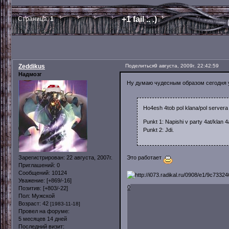
+1 fail .. .)
Страница:
1
Zeddikus
Поделиться
9 августа, 2009г. 22:42:59
Надмозг
Ну думаю чудесным образом сегодня 
Ho4esh 4tob pol klana/pol servera vi
Punkt 1: Napishi v party 4at/klan 4
Punkt 2: Jdi.
Это работает
Зарегистрирован
: 22 августа, 2007г.
Приглашений:
0
Сообщений:
10124
Уважение:
[+869/-16]
0
Позитив:
[+803/-22]
Пол:
Мужской
Возраст:
42
[1983-11-18]
Провел на форуме:
5 месяцев 14 дней
Последний визит: