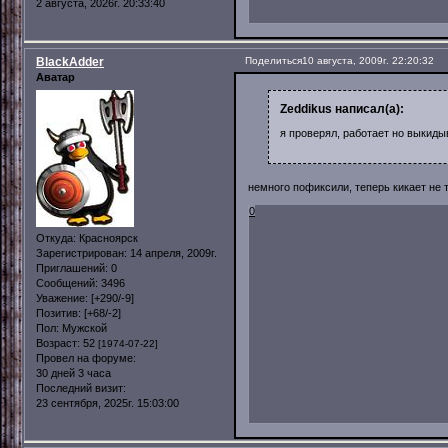
2 августа, 2026г. 20:33:40
BlackAdder
Поделиться
10 августа, 2009г. 22:20:32
Аватар
Zeddikus написал(а):
я проверял, работает но выкидыв
немного пофиксили, теперь кикает не т
0
Откуда:
Красноярск
Зарегистрирован
: 14 апреля, 2009г.
Приглашений:
0
Сообщений:
3496
Уважение:
[+290/-9]
Позитив:
[+68/-2]
Пол:
Мужской
Возраст:
52
[1974-07-22]
Провел на форуме:
30 дней 3 часа
Последний визит:
23 сентября, 2025г. 15:03:00