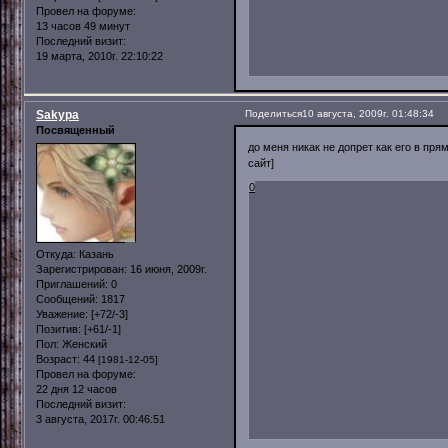
Провел на форуме:
13 часов 49 минут
Последний визит:
19 марта, 2010г. 22:10:22
Sakypa
Поделиться
10 августа, 2009г. 01:48:34
Посвященный
до меня никак не допрет как его в пр
сайт]
0
Откуда:
Казань
Зарегистрирован
: 16 июня, 2009г.
Приглашений:
0
Сообщений:
1817
Уважение:
[+72/-3]
Позитив:
[+61/-1]
Пол:
Женский
Возраст:
44
[1981-12-05]
Провел на форуме:
22 дня 12 часов
Последний визит:
3 августа, 2017г. 00:46:51