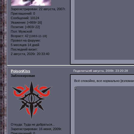
Зарегистрирован
: 22 августа, 2007г.
Приглашений:
0
Сообщений:
10124
Уважение:
[+869/-16]
Позитив:
[+803/-22]
Пол:
Мужской
Возраст:
42
[1983-11-18]
Провел на форуме:
5 месяцев 14 дней
Последний визит:
2 августа, 2026г. 20:33:40
PoisonKiss
Поделиться
9 августа, 2009г. 23:20:28
Заблокирован
Всё спокойно, все нормально [взломан
0
Откуда:
Туда не добраться...
Зарегистрирован
: 16 июня, 2009г.
Приглашений:
0