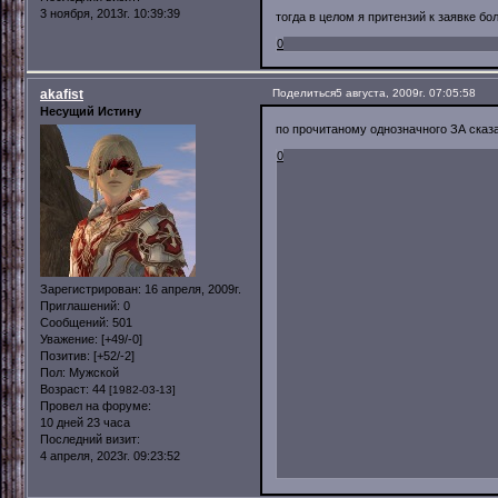
3 ноября, 2013г. 10:39:39
тогда в целом я притензий к заявке бо
0
akafist
Поделиться
5 августа, 2009г. 07:05:58
Несущий Истину
по прочитаному однозначного ЗА сказат
0
Зарегистрирован
: 16 апреля, 2009г.
Приглашений:
0
Сообщений:
501
Уважение:
[+49/-0]
Позитив:
[+52/-2]
Пол:
Мужской
Возраст:
44
[1982-03-13]
Провел на форуме:
10 дней 23 часа
Последний визит:
4 апреля, 2023г. 09:23:52