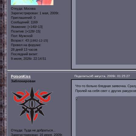
Откуда:
Москва
Зарегистрирован
: 1 мая, 2009г.
Приглашений:
0
Сообщений:
1169
Уважение:
[+140/-13]
Позитив:
[+128/-15]
Пол:
Мужской
Возраст:
43
[1982-12-15]
Провел на форуме:
28 дней 13 часов
Последний визит:
9 июля, 2026г. 22:14:51
PoisonKiss
Поделиться
5 августа, 2009г. 01:25:27
Заблокирован
Что-то больно бледная заявочка. Сра
Пролей на себя свет с других ракурсо
0
Откуда:
Туда не добраться...
Зарегистрирован
: 16 июня, 2009г.