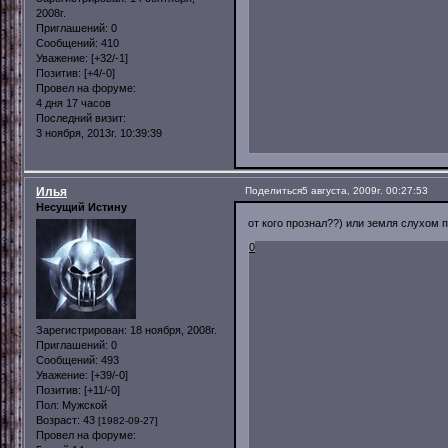
2008г.
Приглашений:
0
Сообщений:
410
Уважение:
[+32/-1]
Позитив:
[+4/-0]
Провел на форуме:
4 дня 17 часов
Последний визит:
3 ноября, 2013г. 10:39:39
Илья
Поделиться
5 августа, 2009г. 00:27:53
Несущий Истину
от кого прознал??) или земля слухом 
0
Зарегистрирован
: 18 ноября, 2008г.
Приглашений:
0
Сообщений:
493
Уважение:
[+39/-0]
Позитив:
[+11/-0]
Пол:
Мужской
Возраст:
43
[1982-09-27]
Провел на форуме: