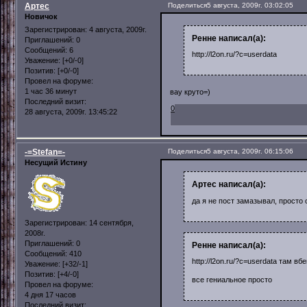
Артес
Поделиться
5 августа, 2009г. 03:02:05
Новичок
Зарегистрирован
: 4 августа, 2009г.
Ренне написал(а):
Приглашений:
0
Сообщений:
6
http://l2on.ru/?c=userdata
Уважение:
[+0/-0]
Позитив:
[+0/-0]
Провел на форуме:
1 час 36 минут
вау круто=)
Последний визит:
0
28 августа, 2009г. 13:45:22
-=Stefan=-
Поделиться
5 августа, 2009г. 06:15:06
Несущий Истину
Артес написал(а):
да я не пост замазывал, просто
Зарегистрирован
: 14 сентября,
2008г.
Приглашений:
0
Ренне написал(а):
Сообщений:
410
http://l2on.ru/?c=userdata там вб
Уважение:
[+32/-1]
Позитив:
[+4/-0]
все гениальное просто
Провел на форуме:
4 дня 17 часов
Последний визит: