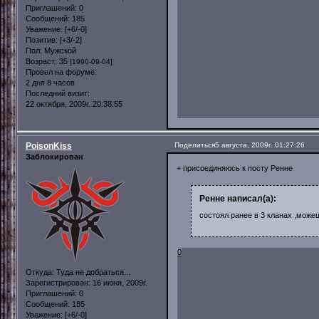
Приглашений:
0
Сообщений:
185
Уважение:
[+6/-0]
Позитив:
[+3/-2]
Пол:
Мужской
Возраст:
35
[1990-09-04]
Провел на форуме:
2 дня 8 часов
Последний визит:
22 октября, 2009г. 20:38:55
PoisonKiss
Поделиться
5 августа, 2009г. 01:27:26
Заблокирован
+ присоединяюсь к посту Ренне
Ренне написал(а):
состоял ранее в 3 кланах ,можеш
0
Откуда:
Туда не добраться...
Зарегистрирован
: 16 июня, 2009г.
Приглашений:
0
Сообщений:
185
Уважение:
[+6/-0]