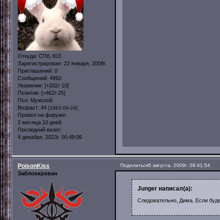
Откуда:
СПб, ЮЗ
Зарегистрирован
: 22 января, 2009г.
Приглашений:
0
Сообщений:
4992
Уважение:
[+202/-10]
Позитив:
[+462/-25]
Пол:
Мужской
Возраст:
44
[1982-04-24]
Провел на форуме:
2 месяца 10 дней
Последний визит:
4 декабря, 2023г. 00:49:06
PoisonKiss
Поделиться
5 августа, 2009г. 09:41:54
Заблокирован
Junger написал(а):
Следовательно, Дима..Если буде