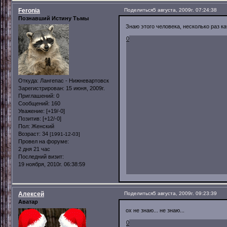
Feronia
Поделиться
5 августа, 2009г. 07:24:38
Познавший Истину Тьмы
Знаю этого человека, несколько раз к
0
Откуда:
Лангепас - Нижневартовск
Зарегистрирован
: 15 июня, 2009г.
Приглашений:
0
Сообщений:
160
Уважение:
[+19/-0]
Позитив:
[+12/-0]
Пол:
Женский
Возраст:
34
[1991-12-03]
Провел на форуме:
2 дня 21 час
Последний визит:
19 ноября, 2010г. 06:38:59
Алексей
Поделиться
5 августа, 2009г. 09:23:39
Аватар
ох не знаю... не знаю...
0