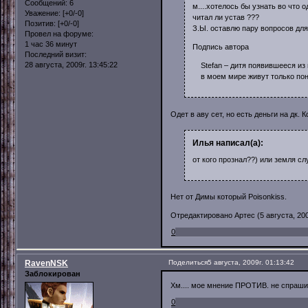
Сообщений:
6
м....хотелось бы узнать во что од
Уважение:
[+0/-0]
читал ли устав ???
Позитив:
[+0/-0]
З.Ы. оставлю пару вопросов для
Провел на форуме:
1 час 36 минут
Подпись автора
Последний визит:
28 августа, 2009г. 13:45:22
Stefan – дитя появившееся из п
в моем мире живут только пони
Одет в аву сет, но есть деньги на дк. 
Илья написал(а):
от кого прознал??) или земля с
Нет от Димы который Poisonkiss.
Отредактировано Артес (5 августа, 2009
0
RavenNSK
Поделиться
5 августа, 2009г. 01:13:42
Заблокирован
Хм.... мое мнение ПРОТИВ. не спраш
0