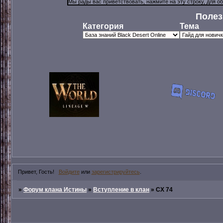
Полез
Категория
Тема
Привет, Гость!
Войдите
или
зарегистрируйтесь
.
»
Форум клана Истины
»
Вступление в клан
»
СХ 74