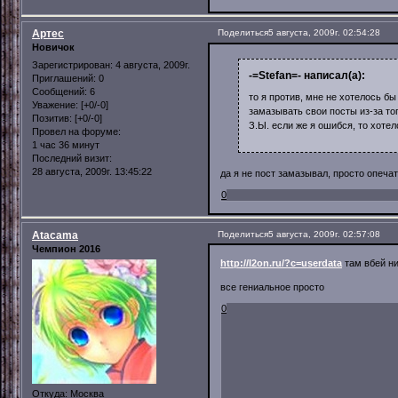
Артес
Поделиться
5 августа, 2009г. 02:54:28
Новичок
Зарегистрирован
: 4 августа, 2009г.
-=Stefan=- написал(а):
Приглашений:
0
Сообщений:
6
то я против, мне не хотелось бы
Уважение:
[+0/-0]
замазывать свои посты из-за тог
Позитив:
[+0/-0]
З.Ы. если же я ошибся, то хотел
Провел на форуме:
1 час 36 минут
Последний визит:
28 августа, 2009г. 13:45:22
да я не пост замазывал, просто опеча
0
Atacama
Поделиться
5 августа, 2009г. 02:57:08
Чемпион 2016
http://l2on.ru/?c=userdata
там вбей н
все гениальное просто
0
Откуда:
Москва