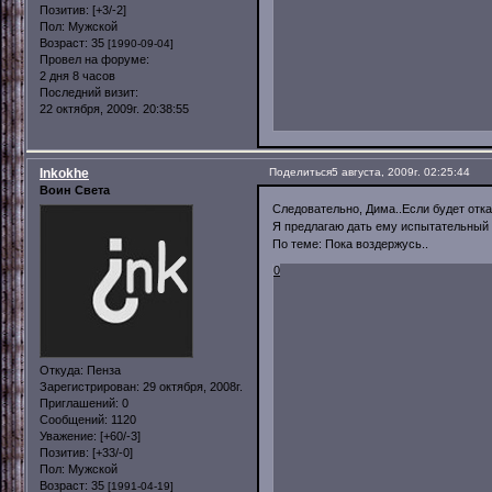
Позитив:
[+3/-2]
Пол:
Мужской
Возраст:
35
[1990-09-04]
Провел на форуме:
2 дня 8 часов
Последний визит:
22 октября, 2009г. 20:38:55
Inkokhe
Поделиться
5 августа, 2009г. 02:25:44
Воин Света
Следовательно, Дима..Если будет отка
Я предлагаю дать ему испытательный 
По теме: Пока воздержусь..
0
Откуда:
Пенза
Зарегистрирован
: 29 октября, 2008г.
Приглашений:
0
Сообщений:
1120
Уважение:
[+60/-3]
Позитив:
[+33/-0]
Пол:
Мужской
Возраст:
35
[1991-04-19]