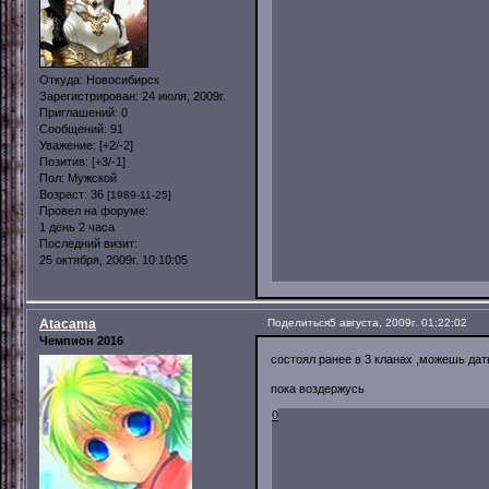
Откуда:
Новосибирск
Зарегистрирован
: 24 июля, 2009г.
Приглашений:
0
Сообщений:
91
Уважение:
[+2/-2]
Позитив:
[+3/-1]
Пол:
Мужской
Возраст:
36
[1989-11-25]
Провел на форуме:
1 день 2 часа
Последний визит:
25 октября, 2009г. 10:10:05
Atacama
Поделиться
5 августа, 2009г. 01:22:02
Чемпион 2016
состоял ранее в 3 кланах ,можешь дат
пока воздержусь
0