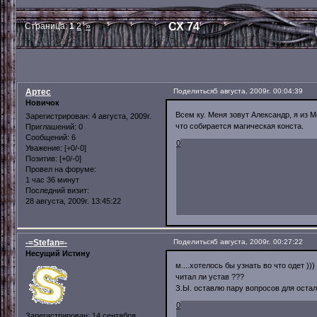
СХ 74
Страница:
1
2
»
Артес
Поделиться
5 августа, 2009г. 00:04:39
Новичок
Всем ку. Меня зовут Александр, я из Мо
Зарегистрирован
: 4 августа, 2009г.
что собирается магическая конста.
Приглашений:
0
Сообщений:
6
0
Уважение:
[+0/-0]
Позитив:
[+0/-0]
Провел на форуме:
1 час 36 минут
Последний визит:
28 августа, 2009г. 13:45:22
-=Stefan=-
Поделиться
5 августа, 2009г. 00:27:22
Несущий Истину
м....хотелось бы узнать во что одет )))
читал ли устав ???
З.Ы. оставлю пару вопросов для остал
0
Зарегистрирован
: 14 сентября,