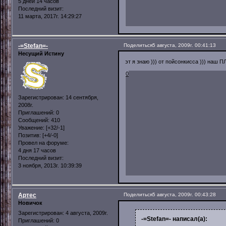
5 дней 14 часов
Последний визит:
11 марта, 2017г. 14:29:27
-=Stefan=-
Поделиться
5 августа, 2009г. 00:41:13
Несущий Истину
эт я знаю ))) от пойсонкисса ))) наш П
0
Зарегистрирован
: 14 сентября,
2008г.
Приглашений:
0
Сообщений:
410
Уважение:
[+32/-1]
Позитив:
[+4/-0]
Провел на форуме:
4 дня 17 часов
Последний визит:
3 ноября, 2013г. 10:39:39
Артес
Поделиться
5 августа, 2009г. 00:43:28
Новичок
Зарегистрирован
: 4 августа, 2009г.
-=Stefan=- написал(а):
Приглашений:
0