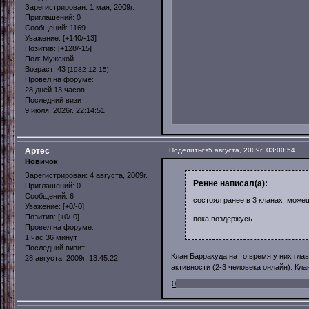
Зарегистрирован
: 1 мая, 2009г.
Приглашений:
0
Сообщений:
1169
Уважение:
[+140/-13]
Позитив:
[+128/-15]
Пол:
Мужской
Возраст:
43
[1982-12-15]
Провел на форуме:
28 дней 13 часов
Последний визит:
9 июля, 2026г. 22:14:51
Артес
Поделиться
5 августа, 2009г. 03:00:54
Новичок
Зарегистрирован
: 4 августа, 2009г.
Ренне написал(а):
Приглашений:
0
Сообщений:
6
состоял ранее в 3 кланах ,можеш
Уважение:
[+0/-0]
Позитив:
[+0/-0]
пока воздержусь
Провел на форуме:
1 час 36 минут
Последний визит:
Клан Барракуда на то время у них гла
28 августа, 2009г. 13:45:22
активности (2-3 человека онлайн). Кл
0