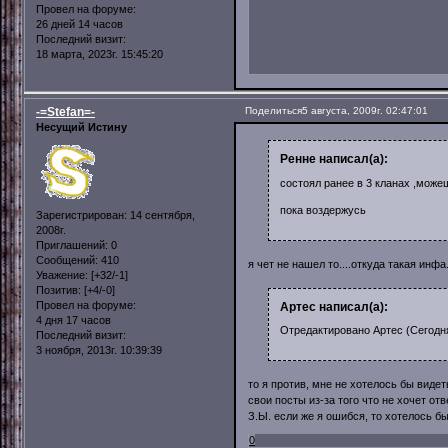
Провел на форуме:
26 дней 14 часов
Последний визит:
18 марта, 2023г. 15:45:20
-=Stefan=-
Поделиться
5 августа, 2009г. 02:47:01
Несущий Истину
Ренне написал(а):
состоял ранее в 3 кланах ,можеш
пока воздержусь
Зарегистрирован
: 14 сентября,
2008г.
Приглашений:
0
Сообщений:
410
я чет не нашел то....откуда такая инфа
Уважение:
[+32/-1]
Позитив:
[+4/-0]
Провел на форуме:
Артес написал(а):
4 дня 17 часов
Отредактировано Артес (Сегодня
Последний визит:
3 ноября, 2013г. 10:39:39
то я против, мне не хотелось бы видет
свои посты из-за того что не хочет отв
З.Ы. если же я ошибся, то хотелось б
0