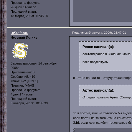
Провел на форуме:
26 дней 14 часов
Последний визит:
18 марта, 2023г. 15:45:20
-=Stefan=-
Поделиться
5 августа, 2009г. 02:47:01
Несущий Истину
Ренне написал(а):
состоял ранее в 3 кланах ,можеш
пока воздержусь
Зарегистрирован
: 14 сентября,
2008г.
Приглашений:
0
Сообщений:
410
я чет не нашел то....откуда такая инфа
Уважение:
[+32/-1]
Позитив:
[+4/-0]
Провел на форуме:
Артес написал(а):
4 дня 17 часов
Отредактировано Артес (Сегодня
Последний визит:
3 ноября, 2013г. 10:39:39
то я против, мне не хотелось бы видет
свои посты из-за того что не хочет отв
З.Ы. если же я ошибся, то хотелось б
0