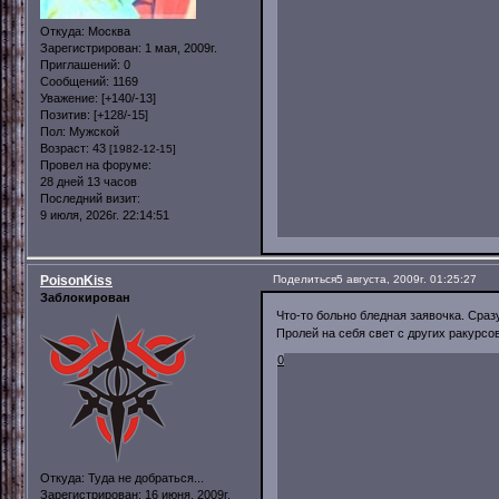
Откуда:
Москва
Зарегистрирован
: 1 мая, 2009г.
Приглашений:
0
Сообщений:
1169
Уважение:
[+140/-13]
Позитив:
[+128/-15]
Пол:
Мужской
Возраст:
43
[1982-12-15]
Провел на форуме:
28 дней 13 часов
Последний визит:
9 июля, 2026г. 22:14:51
PoisonKiss
Поделиться
5 августа, 2009г. 01:25:27
Заблокирован
Что-то больно бледная заявочка. Сра
Пролей на себя свет с других ракурсо
0
Откуда:
Туда не добраться...
Зарегистрирован
: 16 июня, 2009г.