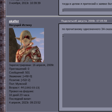
3 ноября, 2013г. 10:39:39
тогда в целом я притензий к заявке бо
0
akafist
Поделиться
5 августа, 2009г. 07:05:58
Несущий Истину
по прочитаному однозначного ЗА сказат
0
Зарегистрирован
: 16 апреля, 2009г.
Приглашений:
0
Сообщений:
501
Уважение:
[+49/-0]
Позитив:
[+52/-2]
Пол:
Мужской
Возраст:
44
[1982-03-13]
Провел на форуме:
10 дней 23 часа
Последний визит:
4 апреля, 2023г. 09:23:52