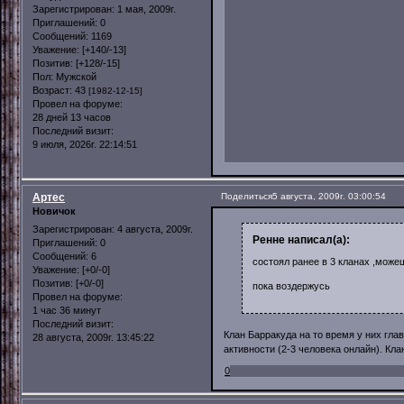
Зарегистрирован
: 1 мая, 2009г.
Приглашений:
0
Сообщений:
1169
Уважение:
[+140/-13]
Позитив:
[+128/-15]
Пол:
Мужской
Возраст:
43
[1982-12-15]
Провел на форуме:
28 дней 13 часов
Последний визит:
9 июля, 2026г. 22:14:51
Артес
Поделиться
5 августа, 2009г. 03:00:54
Новичок
Зарегистрирован
: 4 августа, 2009г.
Ренне написал(а):
Приглашений:
0
Сообщений:
6
состоял ранее в 3 кланах ,можеш
Уважение:
[+0/-0]
Позитив:
[+0/-0]
пока воздержусь
Провел на форуме:
1 час 36 минут
Последний визит:
Клан Барракуда на то время у них гла
28 августа, 2009г. 13:45:22
активности (2-3 человека онлайн). Кл
0