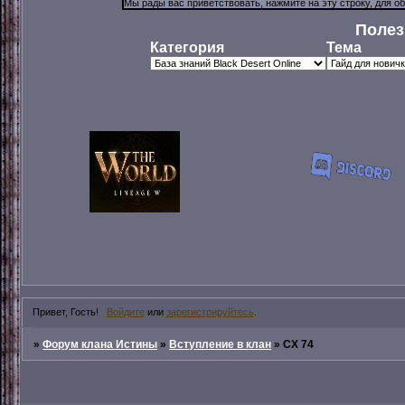
Полез
Категория
Тема
Привет, Гость!
Войдите
или
зарегистрируйтесь
.
»
Форум клана Истины
»
Вступление в клан
»
СХ 74