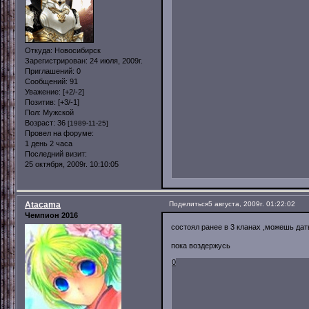
Откуда:
Новосибирск
Зарегистрирован
: 24 июля, 2009г.
Приглашений:
0
Сообщений:
91
Уважение:
[+2/-2]
Позитив:
[+3/-1]
Пол:
Мужской
Возраст:
36
[1989-11-25]
Провел на форуме:
1 день 2 часа
Последний визит:
25 октября, 2009г. 10:10:05
Atacama
Поделиться
5 августа, 2009г. 01:22:02
Чемпион 2016
состоял ранее в 3 кланах ,можешь дат
пока воздержусь
0