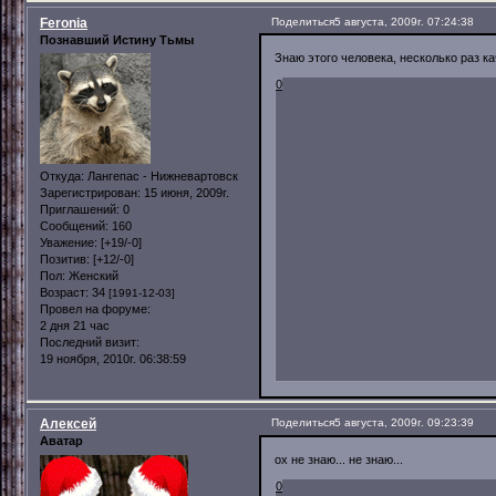
Feronia
Поделиться
5 августа, 2009г. 07:24:38
Познавший Истину Тьмы
Знаю этого человека, несколько раз к
0
Откуда:
Лангепас - Нижневартовск
Зарегистрирован
: 15 июня, 2009г.
Приглашений:
0
Сообщений:
160
Уважение:
[+19/-0]
Позитив:
[+12/-0]
Пол:
Женский
Возраст:
34
[1991-12-03]
Провел на форуме:
2 дня 21 час
Последний визит:
19 ноября, 2010г. 06:38:59
Алексей
Поделиться
5 августа, 2009г. 09:23:39
Аватар
ох не знаю... не знаю...
0