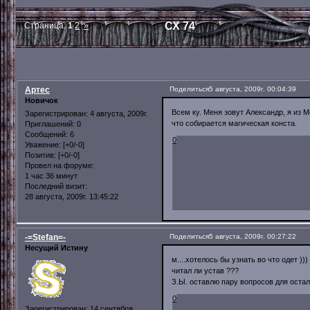
СХ 74
Страница:
1
2
»
Артес
Поделиться
5 августа, 2009г. 00:04:39
Новичок
Всем ку. Меня зовут Александр, я из Мо
Зарегистрирован
: 4 августа, 2009г.
что собирается магическая конста.
Приглашений:
0
Сообщений:
6
0
Уважение:
[+0/-0]
Позитив:
[+0/-0]
Провел на форуме:
1 час 36 минут
Последний визит:
28 августа, 2009г. 13:45:22
-=Stefan=-
Поделиться
5 августа, 2009г. 00:27:22
Несущий Истину
м....хотелось бы узнать во что одет )))
читал ли устав ???
З.Ы. оставлю пару вопросов для остал
0
Зарегистрирован
: 14 сентября,