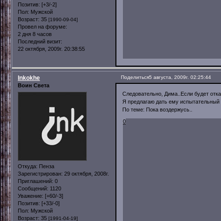
Позитив:
[+3/-2]
Пол:
Мужской
Возраст:
35
[1990-09-04]
Провел на форуме:
2 дня 8 часов
Последний визит:
22 октября, 2009г. 20:38:55
Inkokhe
Поделиться
5 августа, 2009г. 02:25:44
Воин Света
Следовательно, Дима..Если будет отка
Я предлагаю дать ему испытательный 
По теме: Пока воздержусь..
0
Откуда:
Пенза
Зарегистрирован
: 29 октября, 2008г.
Приглашений:
0
Сообщений:
1120
Уважение:
[+60/-3]
Позитив:
[+33/-0]
Пол:
Мужской
Возраст:
35
[1991-04-19]