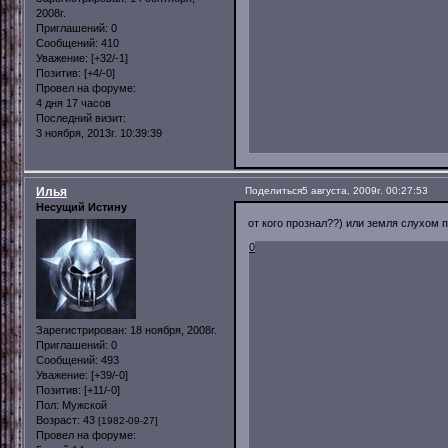
2008г.
Приглашений:
0
Сообщений:
410
Уважение:
[+32/-1]
Позитив:
[+4/-0]
Провел на форуме:
4 дня 17 часов
Последний визит:
3 ноября, 2013г. 10:39:39
Илья
Поделиться
5 августа, 2009г. 00:27:53
Несущий Истину
от кого прознал??) или земля слухом 
0
Зарегистрирован
: 18 ноября, 2008г.
Приглашений:
0
Сообщений:
493
Уважение:
[+39/-0]
Позитив:
[+11/-0]
Пол:
Мужской
Возраст:
43
[1982-09-27]
Провел на форуме: