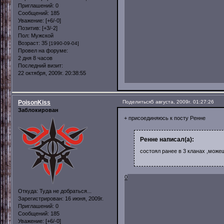
Приглашений:
0
Сообщений:
185
Уважение:
[+6/-0]
Позитив:
[+3/-2]
Пол:
Мужской
Возраст:
35
[1990-09-04]
Провел на форуме:
2 дня 8 часов
Последний визит:
22 октября, 2009г. 20:38:55
PoisonKiss
Поделиться
5 августа, 2009г. 01:27:26
Заблокирован
+ присоединяюсь к посту Ренне
Ренне написал(а):
состоял ранее в 3 кланах ,можеш
0
Откуда:
Туда не добраться...
Зарегистрирован
: 16 июня, 2009г.
Приглашений:
0
Сообщений:
185
Уважение:
[+6/-0]