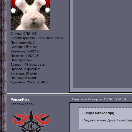
Откуда:
СПб, ЮЗ
Зарегистрирован
: 22 января, 2009г.
Приглашений:
0
Сообщений:
4992
Уважение:
[+202/-10]
Позитив:
[+462/-25]
Пол:
Мужской
Возраст:
44
[1982-04-24]
Провел на форуме:
2 месяца 10 дней
Последний визит:
4 декабря, 2023г. 00:49:06
PoisonKiss
Поделиться
5 августа, 2009г. 09:41:54
Заблокирован
Junger написал(а):
Следовательно, Дима..Если буде