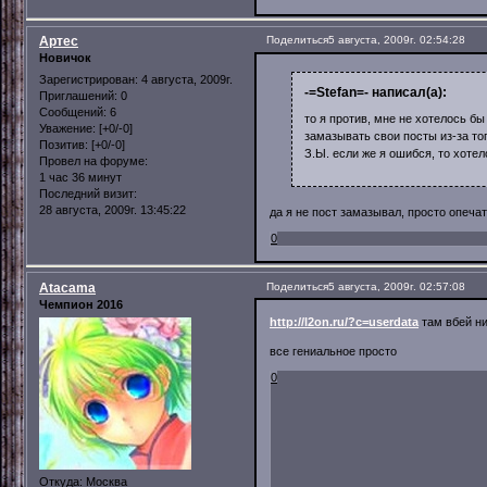
Артес
Поделиться
5 августа, 2009г. 02:54:28
Новичок
Зарегистрирован
: 4 августа, 2009г.
-=Stefan=- написал(а):
Приглашений:
0
Сообщений:
6
то я против, мне не хотелось бы
Уважение:
[+0/-0]
замазывать свои посты из-за тог
Позитив:
[+0/-0]
З.Ы. если же я ошибся, то хотел
Провел на форуме:
1 час 36 минут
Последний визит:
28 августа, 2009г. 13:45:22
да я не пост замазывал, просто опеча
0
Atacama
Поделиться
5 августа, 2009г. 02:57:08
Чемпион 2016
http://l2on.ru/?c=userdata
там вбей н
все гениальное просто
0
Откуда:
Москва