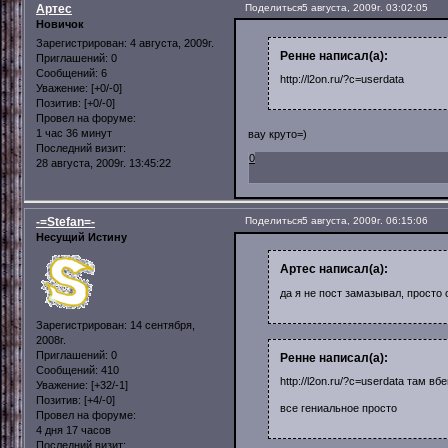
Артес
Поделиться
5 августа, 2009г. 03:02:05
Новичок
Зарегистрирован
: 4 августа, 2009г.
Ренне написал(а):
Приглашений:
0
Сообщений:
6
http://l2on.ru/?c=userdata
Уважение:
[+0/-0]
Позитив:
[+0/-0]
Провел на форуме:
1 час 36 минут
вау круто=)
Последний визит:
0
28 августа, 2009г. 13:45:22
-=Stefan=-
Поделиться
5 августа, 2009г. 06:15:06
Несущий Истину
Артес написал(а):
да я не пост замазывал, просто
Зарегистрирован
: 14 сентября,
2008г.
Приглашений:
0
Ренне написал(а):
Сообщений:
410
http://l2on.ru/?c=userdata там вб
Уважение:
[+32/-1]
Позитив:
[+4/-0]
все гениальное просто
Провел на форуме:
4 дня 17 часов
Последний визит: