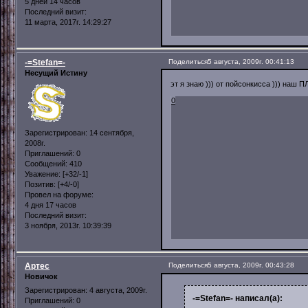
5 дней 14 часов
Последний визит:
11 марта, 2017г. 14:29:27
-=Stefan=-
Поделиться
5 августа, 2009г. 00:41:13
Несущий Истину
эт я знаю ))) от пойсонкисса ))) наш П
0
Зарегистрирован
: 14 сентября,
2008г.
Приглашений:
0
Сообщений:
410
Уважение:
[+32/-1]
Позитив:
[+4/-0]
Провел на форуме:
4 дня 17 часов
Последний визит:
3 ноября, 2013г. 10:39:39
Артес
Поделиться
5 августа, 2009г. 00:43:28
Новичок
Зарегистрирован
: 4 августа, 2009г.
-=Stefan=- написал(а):
Приглашений:
0