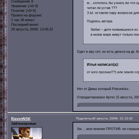
Сообщений:
6
м....хотелось бы узнать во что од
Уважение:
[+0/-0]
читал ли устав ???
Позитив:
[+0/-0]
З.Ы. оставлю пару вопросов для
Провел на форуме:
1 час 36 минут
Подпись автора
Последний визит:
28 августа, 2009г. 13:45:22
Stefan – дитя появившееся из п
в моем мире живут только пони
Одет в аву сет, но есть деньги на дк. 
Илья написал(а):
от кого прознал??) или земля с
Нет от Димы который Poisonkiss.
Отредактировано Артес (5 августа, 2009
0
RavenNSK
Поделиться
5 августа, 2009г. 01:13:42
Заблокирован
Хм.... мое мнение ПРОТИВ. не спраш
0