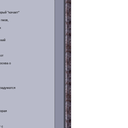
рый "качает"
 гмов,
х
ский
 от
осква о
 задуматся
торая
у с