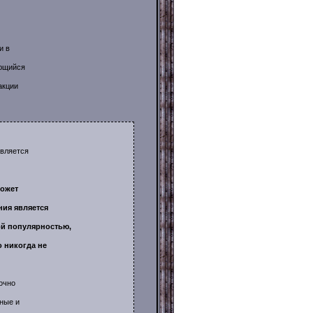
и в
ающийся
акции
является
может
ния является
ой популярностью,
о никогда не
точно
бные и