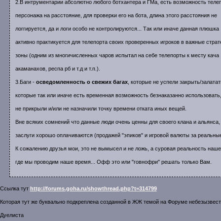
2.В интрументарии абсолютно любого ботхантера и ГМа, есть возможность теле
персонажа на расстояние, для проверки его на бота, длина этого расстояния не
логгируется, да и логи особо не контролируются... Так или иначе данная плюшка
активно практикуется для телепорта своих проверенных игроков в важные страт
зоны (одним из многичисленных чаров испытал на себе телепорты к месту кача
акаманахов, респа рб и т.д и т.п.).
3.Баги -
осведомленность о свежих багах
, которые не успели закрыть/залатат
которые так или иначе есть временная возможность безнаказанно использовать,
не прикрыли и/или не назначили точку времени отката иных вещей.
Вне всяких сомнений что данные люди очень ценны для своего клана и альянса, 
заслуги хорошо оплачиваются (продажей "эпиков" и игровой валюты за реальные
К сожалению друзья мои, это не вымысел и не ложь, а суровая реальность наш
где мы проводим наше время... Офф это или "говнофри" решать только Вам.
Ссылка тут
http://forums.goha.ru/showthread.php?t=314799
Которая тут же буквально подкреплена созданной в ЖЖ темой на Форуме небезызвест
Дуелиста