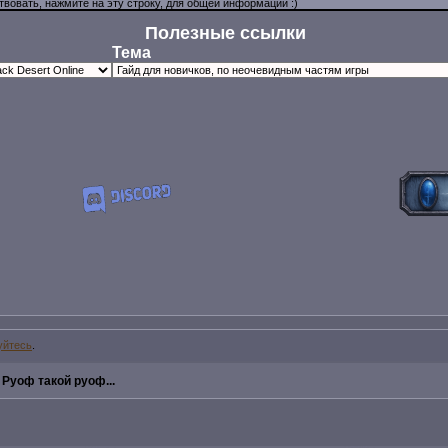
Полезные ссылки
Тема
уйтесь
.
»
Руоф такой руоф...