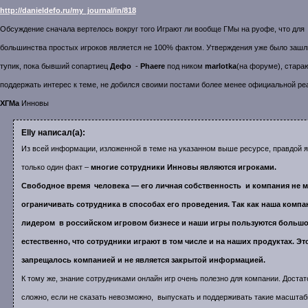
http://danieldefo.ru/my_journal/in/818
Обсуждение сначала вертелось вокруг того Играют ли вообще ГМы на руофе, что для
большинства простых игроков является не 100% фактом. Утверждения уже было зашл
тупик, пока бывший сопартиец
Дефо
-
Phaere
под ником
marlotka
(на форуме), стар
поддержать интерес к теме, не добился своими постами более менее официальной ре
ХГМа
Инновы
Elly написал(а):
Из всей информации, изложенной в теме на указанном выше ресурсе, правдой 
только один факт –
многие сотрудники Инновы являются игроками.
Свободное время человека — его личная собственность и компания не 
ограничивать сотрудника в способах его проведения. Так как наша компа
лидером в российском игровом бизнесе и наши игры пользуются больш
естественно, что сотрудники играют в том числе и на наших продуктах. Эт
запрещалось компанией и не является закрытой информацией.
К тому же, знание сотрудниками онлайн игр очень полезно для компании. Доста
сложно, если не сказать невозможно, выпускать и поддерживать такие масшта