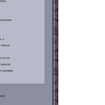
порта
егические
ь, и
 пока их
и что их
 деньги).
его руоффа
ного