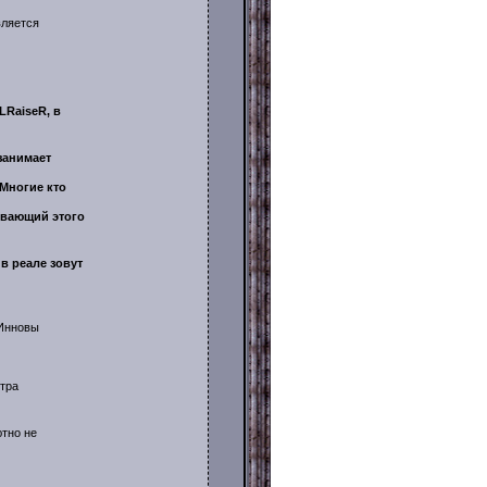
вляется
LRaiseR, в
занимает
 Многие кто
зывающий этого
в реале зовут
 Инновы
отра
ютно не