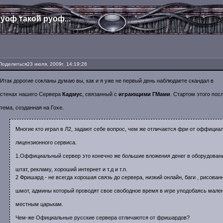
уоф такой руоф...
Поделиться
23 июля, 2009г. 14:19:26
Итак дорогие сокланы думаю вы, как и я уже не первый день наблюдаете скандал в
стенах нашего Сервера
Кадмус
, связанный с
играющими ГМами
. Стартом этого пос
тема, созданная на Гохе.
Многие кто играл в Л2, задают себе вопрос, чем же отличается фри от оффициа
лицензионного сервиса.
1.Оффициальный сервер это конечно же большие вложения денег в оборудован
штат, рекламу, хороший интернет и т.д и т.п.
2 Фришард - не всегда хорошая связь до сервера, низкий онлайн, баги , рисова
шмот, админы который проводят свое свободное время в игре уподобаясь мале
местным царькам.
Чем-же Официальные русские сервера отличаются от фришардов?