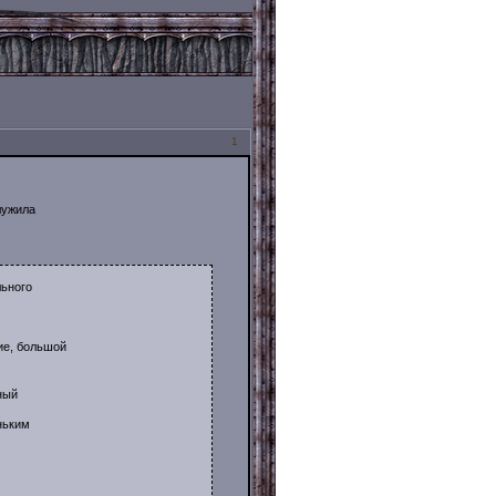
1
лужила
льного
ие, большой
нный
ньким