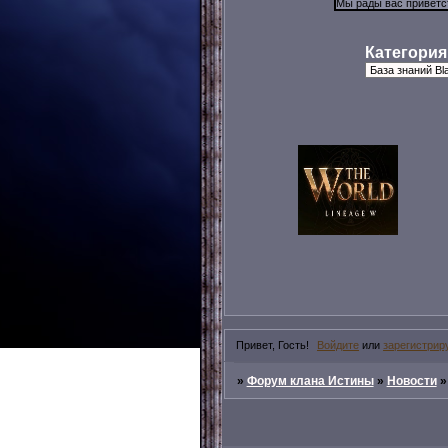
Категория
Привет, Гость!
Войдите
или
зарегистрир
»
Форум клана Истины
»
Новости