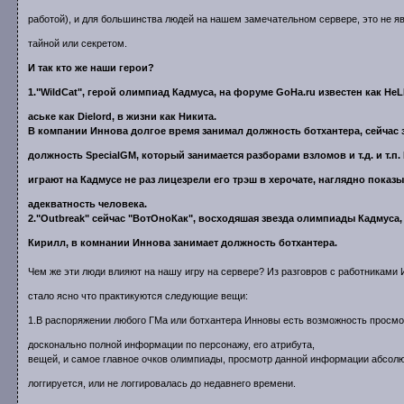
работой), и для большинства людей на нашем замечательном сервере, это не я
тайной или секретом.
И так кто же наши герои?
1."WildCat", герой олимпиад Кадмуса, на форуме GoHa.ru известен как HeL
аське как Dielord, в жизни как Никита.
В компании Иннова долгое время занимал должность ботхантера, сейчас 
должность SpecialGM, который занимается разборами взломов и т.д. и т.п.
играют на Кадмусе не раз лицезрели его трэш в херочате, наглядно пока
адекватность человека.
2."Outbreak" сейчас "ВотОноКак", восходяшая звезда олимпиады Кадмуса, 
Кирилл, в комнании Иннова занимает должность ботхантера.
Чем же эти люди влияют на нашу игру на сервере? Из разговров с работниками
стало ясно что практикуются следующие вещи:
1.В распоряжении любого ГМа или ботхантера Инновы есть возможность просм
досконально полной информации по персонажу, его атрибута,
вещей, и самое главное очков олимпиады, просмотр данной информации абсол
логгируется, или не логгировалась до недавнего времени.