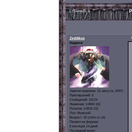
Р
Страница:
1
Zeddikus
Надмозг
Зарегистрирован
: 22 августа, 2007г.
Приглашений:
0
Сообщений:
10124
Уважение:
[+869/-16]
Позитив:
[+803/-22]
Пол:
Мужской
Возраст:
42
[1983-11-18]
Провел на форуме:
5 месяцев 14 дней
Последний визит: