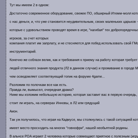
Тут мы имеем 2 в одном:
Достаточно современное оборудование, свежее ПО, обширный Итемм-молл кото
с нас деньги, и, что уже становится неудивительным, своих маленьких царьков -
которые с удовольствием проводят время в игре, "нагибая" тех добропорядочны
игроков, за счет которых
компания платит им запрлату, и не стесняются для побед использовать свой ГМ
инструментарий.
Конечно же соблазн велик, как и требования к приему на работу которая требует
людей отличного знания продукта (Л2 в данном случае) и проживание в городе М
чем осведомляет соответвующий топик на форуме 4game...
Разложим по полочкам все как есть.
Правда ли, вымысел, очередная драма?
Ниже мы изложим небольшую историю, которая заставит вас в первую очередь,
стоит ли играть, на серверах Инновы, в Л2 или грядущий
Аион.
Так уж получилось, что играя на Кадмусе, мы столкнулись с такой ситуацией ко
имеет место просходить на многих "говнофри", нашей необьятной родины.
В альнсе РОА играют 2 человека которые совмещают приятное с полезным (игр