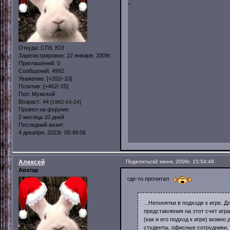
0
Откуда:
СПб, ЮЗ
Зарегистрирован
: 22 января, 2009г.
Приглашений:
0
Сообщений:
4992
Уважение:
[+202/-10]
Позитив:
[+462/-25]
Пол:
Мужской
Возраст:
44
[1982-04-24]
Провел на форуме:
2 месяца 10 дней
Последний визит:
4 декабря, 2023г. 00:49:06
Алексей
Поделиться
2 июня, 2009г. 15:54:49
Аватар
где-то прочитал
...Непонятки в подходе к игре. Д
представления на этот счет игр
(как и его подход к игре) можно
студенты, офисные сотрудники, 