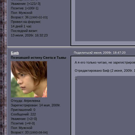
Уважение:
[+121/-3]
Позитив:
[+100/-1]
Пол:
Мужской
Возраст:
36
[1990-02-03]
Провел на форуме:
14 дней 1 час
Последний визит:
13 июля, 2026г. 16:32:23
Биф
Поделиться
2 июня, 2009г. 18:47:20
Познавший истину Света и Тьмы
А я его только читаю, не зарегистриро
Отредактировано Биф (2 июня, 2009г. 1
0
Откуда:
Апрелевка
Зарегистрирован
: 14 мая, 2009г.
Приглашений:
0
Сообщений:
222
Уважение:
[+2/-0]
Позитив:
[+4/-0]
Пол:
Мужской
Возраст:
33
[1993-08-04]