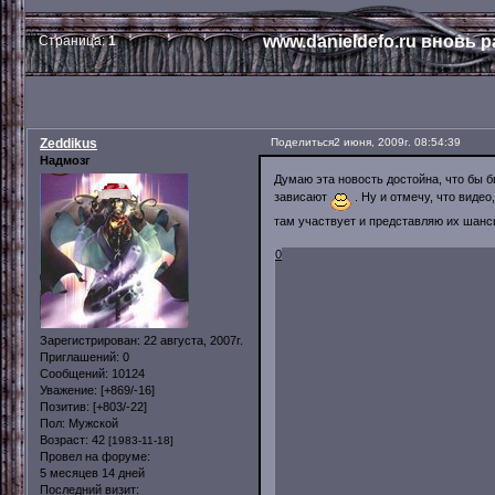
www.danieldefo.ru вновь р
Страница:
1
Zeddikus
Поделиться
2 июня, 2009г. 08:54:39
Надмозг
Думаю эта новость достойна, что бы б
зависают
. Ну и отмечу, что видео
там участвует и представляю их шанс
0
Зарегистрирован
: 22 августа, 2007г.
Приглашений:
0
Сообщений:
10124
Уважение:
[+869/-16]
Позитив:
[+803/-22]
Пол:
Мужской
Возраст:
42
[1983-11-18]
Провел на форуме:
5 месяцев 14 дней
Последний визит: