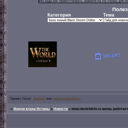
Полез
Категория
Тема
Привет, Гость!
Войдите
или
зарегистрируйтесь
.
»
Форум клана Истины
»
Новости
»
www.danieldefo.ru вновь работает