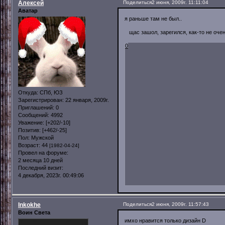
Алексей
Поделиться
2 июня, 2009г. 11:11:04
Аватар
я раньше там не был..
щас зашол, зарегился, как-то не оче
0
Откуда:
СПб, ЮЗ
Зарегистрирован
: 22 января, 2009г.
Приглашений:
0
Сообщений:
4992
Уважение:
[+202/-10]
Позитив:
[+462/-25]
Пол:
Мужской
Возраст:
44
[1982-04-24]
Провел на форуме:
2 месяца 10 дней
Последний визит:
4 декабря, 2023г. 00:49:06
Inkokhe
Поделиться
2 июня, 2009г. 11:57:43
Воин Света
имхо нравится только дизайн D