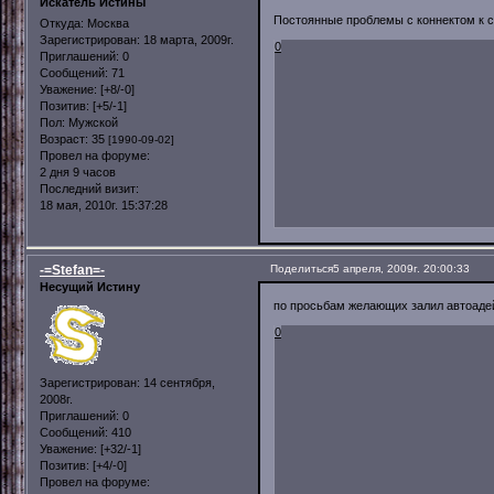
Искатель Истины
Постоянные проблемы с коннектом к се
Откуда:
Москва
Зарегистрирован
: 18 марта, 2009г.
0
Приглашений:
0
Сообщений:
71
Уважение:
[+8/-0]
Позитив:
[+5/-1]
Пол:
Мужской
Возраст:
35
[1990-09-02]
Провел на форуме:
2 дня 9 часов
Последний визит:
18 мая, 2010г. 15:37:28
-=Stefan=-
Поделиться
5 апреля, 2009г. 20:00:33
Несущий Истину
по просьбам желающих залил автоад
0
Зарегистрирован
: 14 сентября,
2008г.
Приглашений:
0
Сообщений:
410
Уважение:
[+32/-1]
Позитив:
[+4/-0]
Провел на форуме: