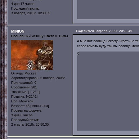
4 дня 17 часов
Последний визит:
3 ноября, 2013г. 10:39:39
MINION
Поделиться
9 апреля, 2009г. 20:23:49
Познавший истину Света и Тьмы
А мне вот вообще некогда играть на те
серве гамать буду так вы вообще меня 
0
Откуда:
Москва
Зарегистрирован
: 6 ноября, 2008г.
Приглашений:
0
Сообщений:
281
Уважение:
[+12/-1]
Позитив:
[+22/-1]
Пол:
Мужской
Возраст:
45
[1980-12-03]
Провел на форуме:
3 дня 0 часов
Последний визит:
2 марта, 2018г. 20:50:30