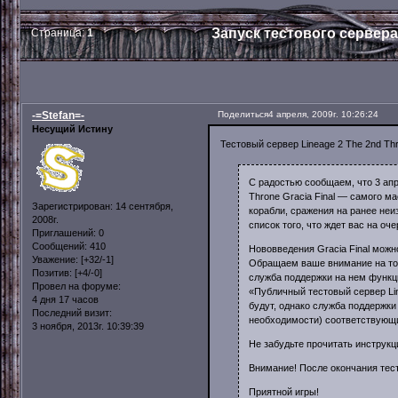
Запуск тестового сервера 
Страница:
1
-=Stefan=-
Поделиться
4 апреля, 2009г. 10:26:24
Несущий Истину
Тестовый сервер Lineage 2 The 2nd Th
С радостью сообщаем, что 3 апр
Throne Gracia Final — самого
Зарегистрирован
: 14 сентября,
корабли, сражения на ранее не
2008г.
список того, что ждет вас на оч
Приглашений:
0
Сообщений:
410
Нововведения Gracia Final можн
Уважение:
[+32/-1]
Обращаем ваше внимание на то,
Позитив:
[+4/-0]
служба поддержки на нем функц
Провел на форуме:
«Публичный тестовый сервер Lin
4 дня 17 часов
будут, однако служба поддержки
Последний визит:
необходимости) соответствующи
3 ноября, 2013г. 10:39:39
Не забудьте прочитать инструк
Внимание! После окончания тес
Приятной игры!