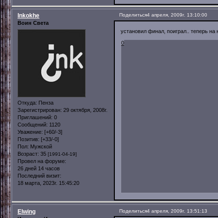
Inkokhe
Поделиться
4 апреля, 2009г. 13:10:00
Воин Света
установил финал, поиграл.. теперь на 
0
Откуда:
Пенза
Зарегистрирован
: 29 октября, 2008г.
Приглашений:
0
Сообщений:
1120
Уважение:
[+60/-3]
Позитив:
[+33/-0]
Пол:
Мужской
Возраст:
35
[1991-04-19]
Провел на форуме:
26 дней 14 часов
Последний визит:
18 марта, 2023г. 15:45:20
Elwing
Поделиться
4 апреля, 2009г. 13:51:13