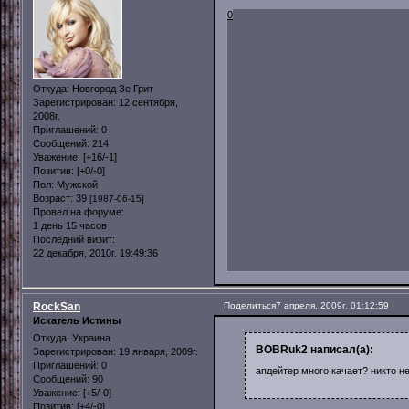
0
Откуда:
Новгород Зе Грит
Зарегистрирован
: 12 сентября,
2008г.
Приглашений:
0
Сообщений:
214
Уважение:
[+16/-1]
Позитив:
[+0/-0]
Пол:
Мужской
Возраст:
39
[1987-06-15]
Провел на форуме:
1 день 15 часов
Последний визит:
22 декабря, 2010г. 19:49:36
RockSan
Поделиться
7 апреля, 2009г. 01:12:59
Искатель Истины
Откуда:
Украина
BOBRuk2 написал(а):
Зарегистрирован
: 19 января, 2009г.
Приглашений:
0
апдейтер много качает? никто н
Сообщений:
90
Уважение:
[+5/-0]
Позитив:
[+4/-0]