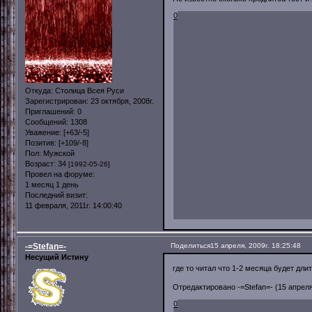
0
Откуда:
Столица Всея Руси
Зарегистрирован
: 23 октября, 2008г.
Приглашений:
0
Сообщений:
1308
Уважение:
[+63/-5]
Позитив:
[+109/-8]
Пол:
Мужской
Возраст:
34
[1992-05-26]
Провел на форуме:
1 месяц 1 день
Последний визит:
11 февраля, 2011г. 14:00:40
-=Stefan=-
Поделиться
15 апреля, 2009г. 18:25:48
Несущий Истину
где то читал что 1-2 месяца будет дл
Отредактировано -=Stefan=- (15 апреля,
0