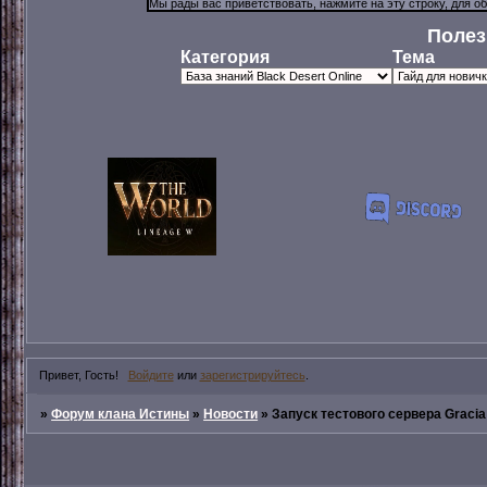
Полез
Категория
Тема
Привет, Гость!
Войдите
или
зарегистрируйтесь
.
»
Форум клана Истины
»
Новости
»
Запуск тестового сервера Gracia 