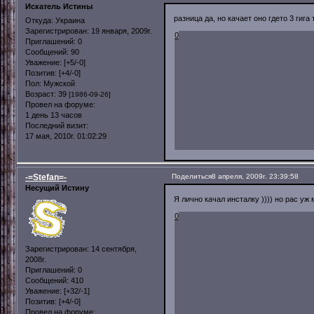
Искатель Истины
разница да, но качает оно гдето 3 гига
Откуда:
Украина
Зарегистрирован
: 19 января, 2009г.
0
Приглашений:
0
Сообщений:
90
Уважение:
[+5/-0]
Позитив:
[+4/-0]
Пол:
Мужской
Возраст:
39
[1986-09-26]
Провел на форуме:
1 день 13 часов
Последний визит:
17 мая, 2010г. 01:02:29
-=Stefan=-
Поделиться
8 апреля, 2009г. 23:39:58
Несущий Истину
Я лично качал инсталку )))) но рас уж
0
Зарегистрирован
: 14 сентября,
2008г.
Приглашений:
0
Сообщений:
410
Уважение:
[+32/-1]
Позитив:
[+4/-0]
Провел на форуме: