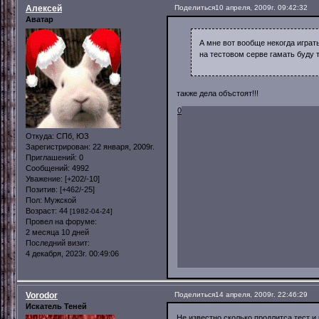
Алексей
Поделиться
10 апреля, 2009г. 09:42:32
Аватар
А мне вот вообще некогда играть
на тестовом серве гамать буду т
также дела объстоят!!!
0
Откуда:
СПб, ЮЗ
Зарегистрирован
: 22 января, 2009г.
Приглашений:
0
Сообщений:
4992
Уважение:
[+202/-10]
Позитив:
[+462/-25]
Пол:
Мужской
Возраст:
44
[1982-04-24]
Провел на форуме:
2 месяца 10 дней
Последний визит:
4 декабря, 2023г. 00:49:06
Vorodor
Поделиться
14 апреля, 2009г. 22:46:29
Искатель Теней
Не известно сколько продлитса тест и