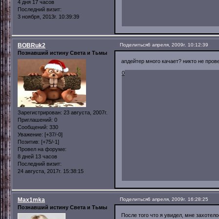
4 дня 17 часов
Последний визит:
3 ноября, 2013г. 10:39:39
BOBRuk2
Поделиться
6 апреля, 2009г. 10:12:39
Познавший истину Света и Тьмы
апдейтер много качает? никто не пров
0
Зарегистрирован
: 23 августа, 2007г.
Приглашений:
0
Сообщений:
330
Уважение:
[+37/-0]
Позитив:
[+75/-1]
Провел на форуме:
8 дней 13 часов
Последний визит:
24 августа, 2017г. 15:38:15
Max1mka
Поделиться
6 апреля, 2009г. 16:28:25
Познавший истину Света и Тьмы
После того что я увидел, мне захотел