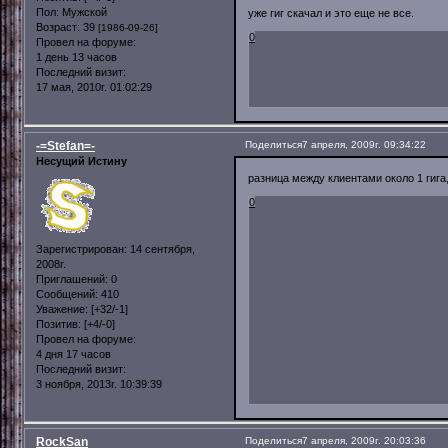
Пол:
Мужской
уже гиг скачал и это еще не все.
Возраст:
39
[1986-09-26]
0
Провел на форуме:
1 день 13 часов
Последний визит:
17 мая, 2010г. 01:02:29
-=Stefan=-
Поделиться
7 апреля, 2009г. 09:34:22
Несущий Истину
разница между клиентами около 1 гига,
0
Зарегистрирован
: 14 сентября,
2008г.
Приглашений:
0
Сообщений:
410
Уважение:
[+32/-1]
Позитив:
[+4/-0]
Провел на форуме:
4 дня 17 часов
Последний визит:
3 ноября, 2013г. 10:39:39
RockSan
Поделиться
7 апреля, 2009г. 20:03:36