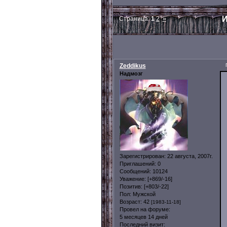
И
Страница:
1
2
»
Zeddikus
Надмозг
Зарегистрирован
: 22 августа, 2007г.
Приглашений:
0
Сообщений:
10124
Уважение:
[+869/-16]
Позитив:
[+803/-22]
Пол:
Мужской
Возраст:
42
[1983-11-18]
Провел на форуме:
5 месяцев 14 дней
Последний визит: