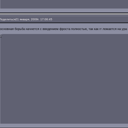
Поделиться
21 января, 2009г. 17:06:45
основная борьба начнется с введением фроста полностью, так как гг ломается на ура 
0