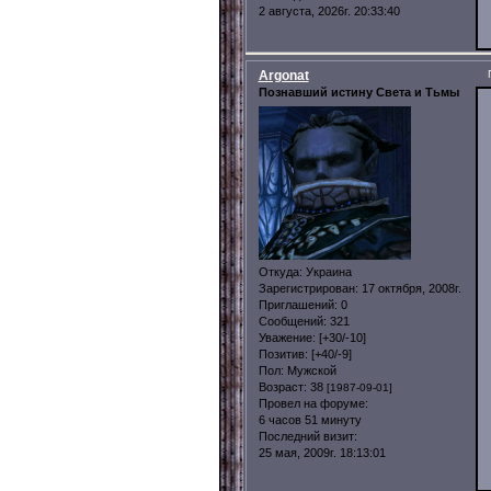
2 августа, 2026г. 20:33:40
Argonat
Познавший истину Света и Тьмы
Откуда:
Украина
Зарегистрирован
: 17 октября, 2008г.
Приглашений:
0
Сообщений:
321
Уважение:
[+30/-10]
Позитив:
[+40/-9]
Пол:
Мужской
Возраст:
38
[1987-09-01]
Провел на форуме:
6 часов 51 минуту
Последний визит:
25 мая, 2009г. 18:13:01