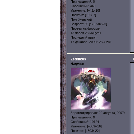
Приглашений:
0
Сообщений:
449
Уважение:
[+42/-10]
Позитив:
[+92/-7]
Пол:
Женский
Возраст:
39
[1987-02-23]
Провел на форуме:
13 часов 23 минуты
Последний визит:
17 декабря, 2009г. 23:41:41
Zeddikus
Надмозг
Зарегистрирован
: 22 августа, 2007г.
Приглашений:
0
Сообщений:
10124
Уважение:
[+869/-16]
Позитив:
[+803/-22]