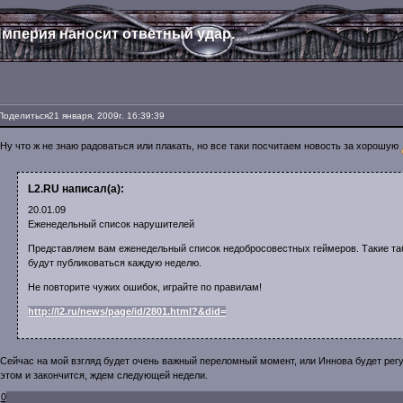
мперия наносит ответный удар.
Поделиться
21 января, 2009г. 16:39:39
Ну что ж не знаю радоваться или плакать, но все таки посчитаем новость за хорошую
L2.RU написал(а):
20.01.09
Еженедельный список нарушителей
Представляем вам еженедельный список недобросовестных геймеров. Такие та
будут публиковаться каждую неделю.
Не повторите чужих ошибок, играйте по правилам!
http://l2.ru/news/page/id/2801.html?&did=
Сейчас на мой взгляд будет очень важный переломный момент, или Иннова будет регул
этом и закончится, ждем следующей недели.
0