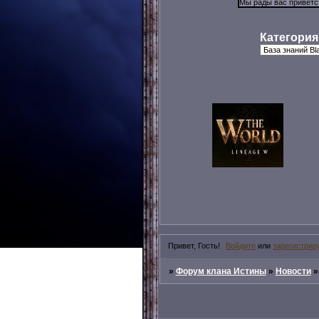
Категория
Привет, Гость!
Войдите
или
зарегистрир
»
Форум клана Истины
»
Новости