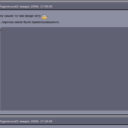
Поделиться
21 января, 2009г. 17:09:00
ну наших то там вроде нету
..
..парочка ников было примелькавшихся..
0
Поделиться
21 января, 2009г. 17:18:46