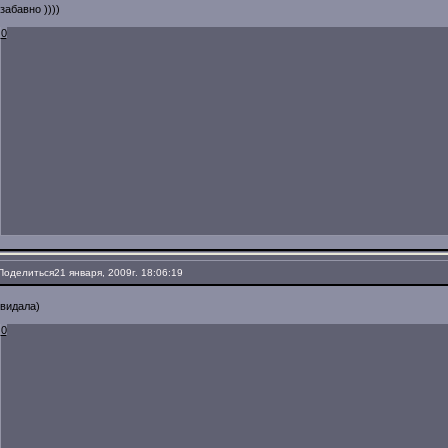
забавно ))))
0
Поделиться
21 января, 2009г. 18:06:19
видала)
0