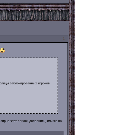
1
блицы заблокированных игроков
ярно этот список дополнять, или же на