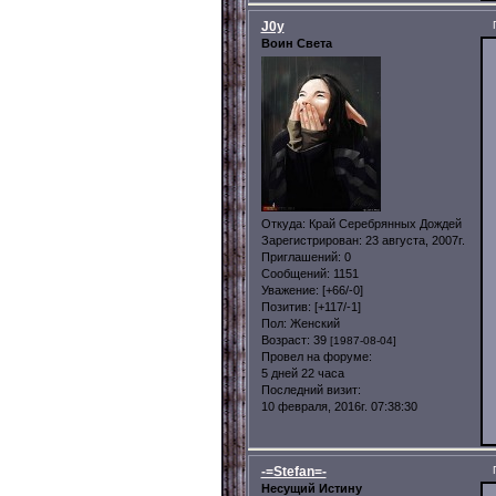
J0y
Воин Света
Откуда:
Край Серебрянных Дождей
Зарегистрирован
: 23 августа, 2007г.
Приглашений:
0
Сообщений:
1151
Уважение:
[+66/-0]
Позитив:
[+117/-1]
Пол:
Женский
Возраст:
39
[1987-08-04]
Провел на форуме:
5 дней 22 часа
Последний визит:
10 февраля, 2016г. 07:38:30
-=Stefan=-
Несущий Истину