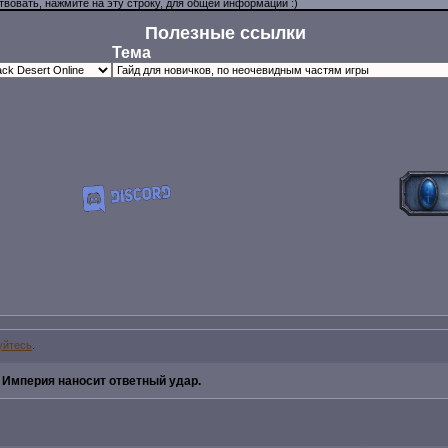
Полезные ссылки
Тема
уйтесь
.
»
Империя наносит ответный удар.