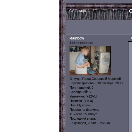
С
Страница:
1
Rainbow
Заблокирован
Откуда:
Город Северный Морской
Зарегистрирован
: 30 октября, 2008г.
Приглашений:
0
Сообщений:
68
Уважение:
[+12/-1]
Позитив:
[+1/-0]
Пол:
Мужской
Провел на форуме:
11 часов 25 минут
Последний визит:
27 декабря, 2008г. 21:38:40