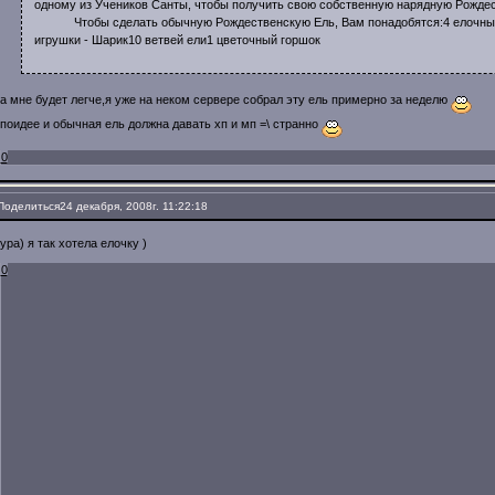
одному из Учеников Санты, чтобы получить свою собственную нарядную Рожде
Чтобы сделать обычную Рождественскую Ель, Вам понадобятся:4 елочных 
игрушки - Шарик10 ветвей ели1 цветочный горшок
а мне будет легче,я уже на неком сервере собрал эту ель примерно за неделю
поидее и обычная ель должна давать хп и мп =\ странно
0
Поделиться
24 декабря, 2008г. 11:22:18
ура) я так хотела елочку )
0