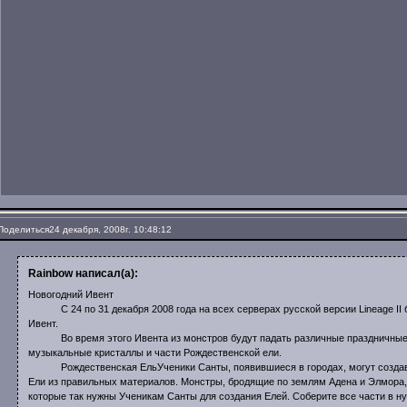
Поделиться
24 декабря, 2008г. 10:48:12
Rainbow написал(а):
Новогодний Ивент
С 24 по 31 декабря 2008 года на всех серверах русской версии Lineage II 
Ивент.
Во время этого Ивента из монстров будут падать различные праздничные 
музыкальные кристаллы и части Рождественской ели.
Рождественская ЕльУченики Санты, появившиеся в городах, могут создав
Ели из правильных материалов. Монстры, бродящие по землям Адена и Элмора, 
которые так нужны Ученикам Санты для создания Елей. Соберите все части в н