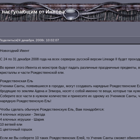
 наступающим от Иннова.
Поделиться
24 декабря, 2008г. 10:02:07
Новогодний Ивент
С 24 по 31 декабря 2008 года на всех серверах русской версии Lineage II будет прохо
Во время этого Ивента из монстров будут падать различные праздничные предметы,
кристаллы и части Рождественской ели.
Рождественская Ель
Ученики Санты, появившиеся в городах, могут создавать нарядные Рождественские Е
бродящие по землям Адена и Элмора, носят с собой именно те вещи, которые так нуж
Соберите все части в нужном количестве и принесите их одному из Учеников Санты, 
нарядную Рождественскую Ель!
Чтобы сделать обычную Рождественскую Ель, Вам понадобятся:
4 елочных игрушки - Звезда
4 елочных игрушки - Шарик
10 ветвей ели
1 цветочный горшок
Если же Вы соберете 10 таких Рождественских Елей, то Ученик Санты сможет обменя