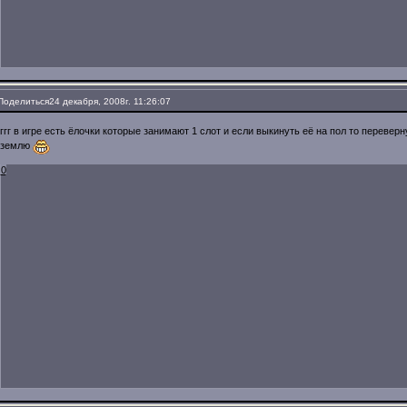
Поделиться
24 декабря, 2008г. 11:26:07
ггг в игре есть ёлочки которые занимают 1 слот и если выкинуть её на пол то перевер
землю
0