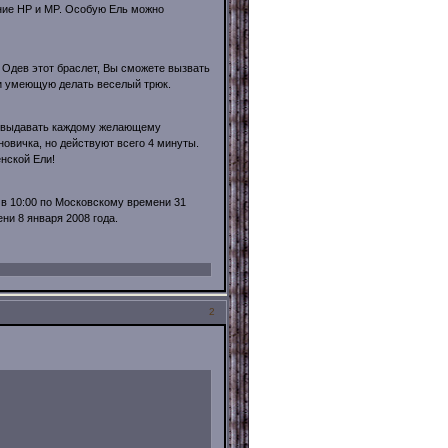
ение HP и MP. Особую Ель можно
 Одев этот браслет, Вы сможете вызвать
и умеющую делать веселый трюк.
вы выдавать каждому желающему
овичка, но действуют всего 4 минуты.
енской Ели!
 в 10:00 по Московскому времени 31
ни 8 января 2008 года.
2