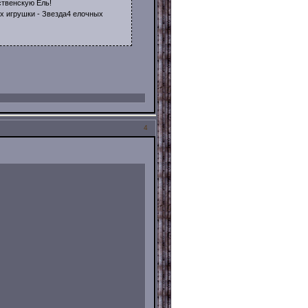
ственскую Ель!
игрушки - Звезда4 елочных
4