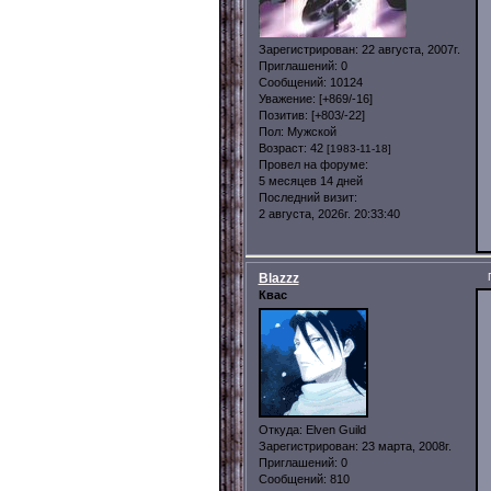
Зарегистрирован
: 22 августа, 2007г.
Приглашений:
0
Сообщений:
10124
Уважение:
[+869/-16]
Позитив:
[+803/-22]
Пол:
Мужской
Возраст:
42
[1983-11-18]
Провел на форуме:
5 месяцев 14 дней
Последний визит:
2 августа, 2026г. 20:33:40
Blazzz
Квас
Откуда:
Elven Guild
Зарегистрирован
: 23 марта, 2008г.
Приглашений:
0
Сообщений:
810