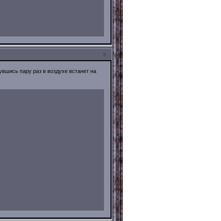
5
нувшись пару раз в воздухе встанет на