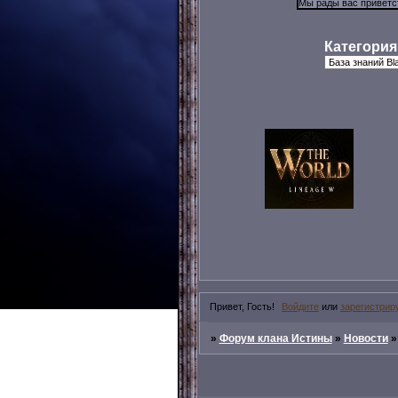
Категория
Привет, Гость!
Войдите
или
зарегистрир
»
Форум клана Истины
»
Новости