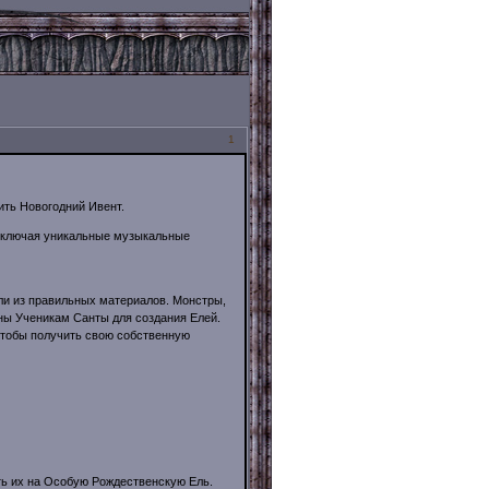
1
дить Новогодний Ивент.
 включая уникальные музыкальные
ли из правильных материалов. Монстры,
ны Ученикам Санты для создания Елей.
чтобы получить свою собственную
ть их на Особую Рождественскую Ель.