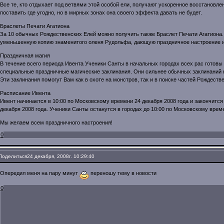
Все те, кто отдыхает под ветвями этой особой ели, получают ускоренное восстановл
поставить где угодно, но в мирных зонах она своего эффекта давать не будет.
Браслеты Печати Агатиона
За 10 обычных Рождественских Елей можно получить также Браслет Печати Агатиона.
уменьшенную копию знаменитого оленя Рудольфа, дающую праздничное настроение 
Праздничная магия
В течение всего периода Ивента Ученики Санты в начальных городах всех рас гото
специальные праздничные магические заклинания. Они сильнее обычных заклинаний н
Эти заклинания помогут Вам как в охоте на монстров, так и в поиске частей Рождеств
Расписание Ивента
Ивент начинается в 10:00 по Московскому времени 24 декабря 2008 года и закончится
декабря 2008 года. Ученики Санты останутся в городах до 10:00 по Московскому време
Мы желаем всем праздничного настроения!
0
Поделиться
24 декабря, 2008г. 10:29:40
Опередил меня на пару минут
переношу тему в новости
0