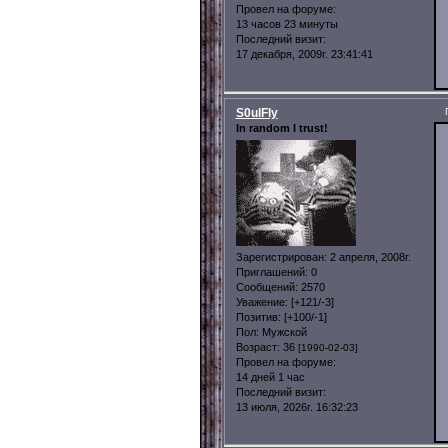
Провел на форуме:
13 часов 23 минуты
Последний визит:
17 декабря, 2009г. 23:41:41
S0ulFly
In random I trust!
Зарегистрирован
: 2 апреля, 2008г.
Приглашений:
0
Сообщений:
2570
Уважение:
[+121/-3]
Позитив:
[+100/-1]
Пол:
Мужской
Возраст:
36
[1990-02-03]
Провел на форуме:
14 дней 1 час
Последний визит:
13 июля, 2026г. 16:32:23