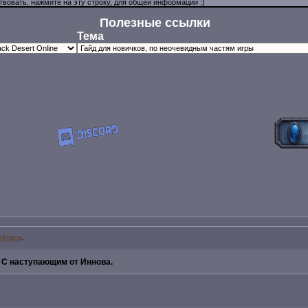
Полезные ссылки
Тема
уйтесь
.
»
С наступающим от Иннова.