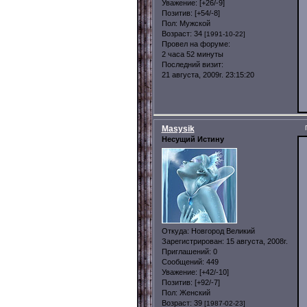
Уважение:
[+26/-9]
Позитив:
[+54/-8]
Пол:
Мужской
Возраст:
34
[1991-10-22]
Провел на форуме:
2 часа 52 минуты
Последний визит:
21 августа, 2009г. 23:15:20
Masysik
Несущий Истину
Откуда:
Новгород Великий
Зарегистрирован
: 15 августа, 2008г.
Приглашений:
0
Сообщений:
449
Уважение:
[+42/-10]
Позитив:
[+92/-7]
Пол:
Женский
Возраст:
39
[1987-02-23]