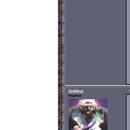
Zeddikus
Надмозг