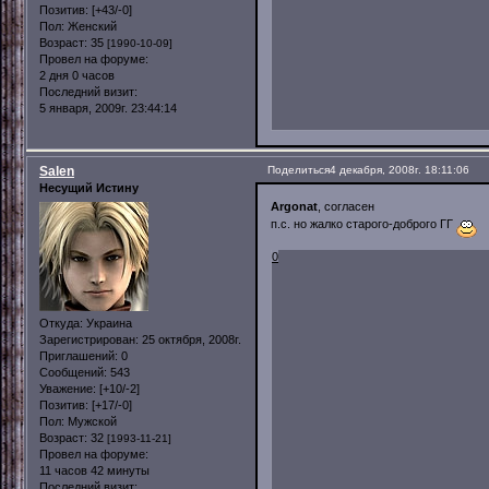
Позитив:
[+43/-0]
Пол:
Женский
Возраст:
35
[1990-10-09]
Провел на форуме:
2 дня 0 часов
Последний визит:
5 января, 2009г. 23:44:14
Salen
Поделиться
4 декабря, 2008г. 18:11:06
Несущий Истину
Argonat
, согласен
п.с. но жалко старого-доброго ГГ
0
Откуда:
Украина
Зарегистрирован
: 25 октября, 2008г.
Приглашений:
0
Сообщений:
543
Уважение:
[+10/-2]
Позитив:
[+17/-0]
Пол:
Мужской
Возраст:
32
[1993-11-21]
Провел на форуме:
11 часов 42 минуты
Последний визит: