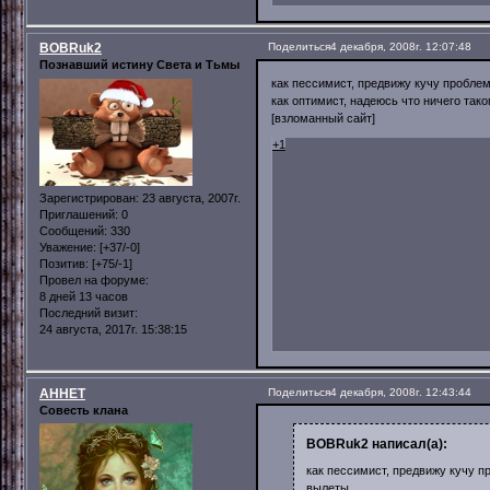
BOBRuk2
Поделиться
4 декабря, 2008г. 12:07:48
Познавший истину Света и Тьмы
как пессимист, предвижу кучу проблем
как оптимист, надеюсь что ничего тако
[взломанный сайт]
+1
Зарегистрирован
: 23 августа, 2007г.
Приглашений:
0
Сообщений:
330
Уважение:
[+37/-0]
Позитив:
[+75/-1]
Провел на форуме:
8 дней 13 часов
Последний визит:
24 августа, 2017г. 15:38:15
AHHET
Поделиться
4 декабря, 2008г. 12:43:44
Совесть клана
BOBRuk2 написал(а):
как пессимист, предвижу кучу пр
вылеты.