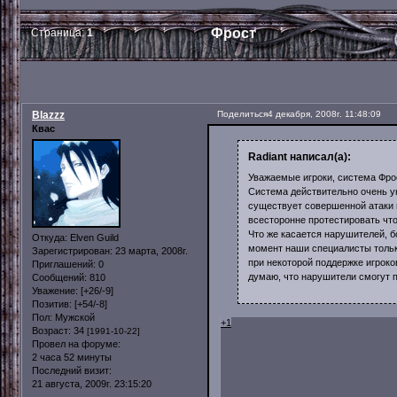
Фрост
Страница:
1
Blazzz
Поделиться
4 декабря, 2008г. 11:48:09
Квас
Radiant написал(а):
Уважаемые игроки, система Фро
Система действительно очень ун
существует совершенной атаки 
всесторонне протестировать чт
Что же касается нарушителей, б
Откуда:
Elven Guild
момент наши специалисты только
Зарегистрирован
: 23 марта, 2008г.
при некоторой поддержке игрок
Приглашений:
0
думаю, что нарушители смогут п
Сообщений:
810
Уважение:
[+26/-9]
Позитив:
[+54/-8]
Пол:
Мужской
+1
Возраст:
34
[1991-10-22]
Провел на форуме:
2 часа 52 минуты
Последний визит:
21 августа, 2009г. 23:15:20