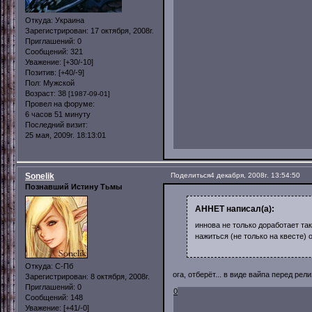
Откуда:
Украина
Зарегистрирован
: 17 октября, 2008г.
Приглашений:
0
Сообщений:
321
Уважение:
[+30/-10]
Позитив:
[+40/-9]
Пол:
Мужской
Возраст:
38
[1987-09-01]
Провел на форуме:
6 часов 51 минуту
Последний визит:
25 мая, 2009г. 18:13:01
Sonelik
Поделиться
4 декабря, 2008г. 13:54:50
Познавший Истину Тьмы
AHHET написал(а):
иннова не только доработает та
нажиться (не только на квесте) о
Откуда:
С-Пб
ога, отберёт... в виде вайпа перед рел
Зарегистрирован
: 8 октября, 2008г.
Приглашений:
0
0
Сообщений:
148
Уважение:
[+41/-0]