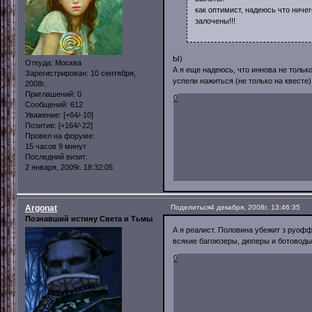
как оптимист, надеюсь что ничег
залочены!!!
Ы)
Откуда:
Москва
А я еще надеюсь, что иннова не тольк
Зарегистрирован
: 10 сентября,
успели нажиться (не только на квесте) 
2008г.
Приглашений:
0
0
Сообщений:
612
Уважение:
[+64/-10]
Позитив:
[+164/-22]
Провел на форуме:
15 часов 9 минут
Последний визит:
2 января, 2009г. 18:32:05
Argonat
Поделиться
4 декабря, 2008г. 13:46:35
Познавший истину Света и Тьмы
А я реалист. Половина убежит з руоф
всякие багоюзеры, дюперы и ботоводы
0