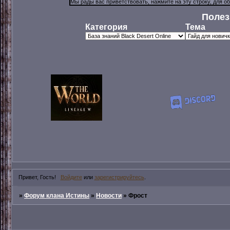
Полез
Категория
Тема
Привет, Гость!
Войдите
или
зарегистрируйтесь
.
»
Форум клана Истины
»
Новости
»
Фрост