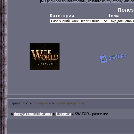
Полез
Категория
Тема
Привет, Гость!
Войдите
или
зарегистрируйтесь
.
»
Форум клана Истины
»
Новости
»
SW:TOR - развитие