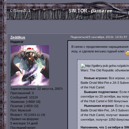
SW:TOR - развитие
Страница:
1
Zeddikus
Поделиться
15 сентября, 2013г. 13:51:57
Надмозг
В связи с продолжением наращивания
игру, и сделали весьма годный клип
Wars: The Old Republic объявили 
Новые игроки:
Все игроки, с
Battle Droid Mini-Pet и JA-3 Sub
of the Hutt Cartel.
Зарегистрирован
: 22 августа, 2007г.
Бывшие подписчики:
Если п
Приглашений:
0
сентября по 20 октября, вы получ
Сообщений:
10124
of the Hutt Cartel и 500 бонусных 
Уважение:
[+869/-16]
Нынешние игроки:
Если у ны
Позитив:
[+803/-22]
Battle Droid Mini-Pet, JA-3 Subve
Пол:
Мужской
Возраст:
42
of the Hutt Cartel, получат звани
[1983-11-18]
Провел на форуме:
сентября, получат 1050 бонусных
5 месяцев 14 дней
Напомним, что 1 октября в S
Последний визит: