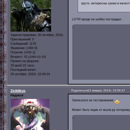
круто. интересны сроки и качеств
LOTR вроде не шибко пострадал.
0
Зарегистрирован
: 30 октября, 2011г.
Приглашений:
0
Сообщений:
1176
Уважение:
[+80/-0]
Позитив:
[+53/-1]
Возраст:
41
[1984-10-19]
Провел на форуме:
19 дней 22 часа
Последний визит:
29 октября, 2022г. 22:09:24
Zeddikus
Поделиться
22 января, 2013г. 23:56:37
Надмозг
Записался на тестирование
Может быть ящик от мыла ру которому 
0