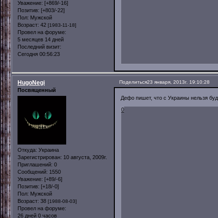
Уважение:
[+869/-16]
Позитив:
[+803/-22]
Пол:
Мужской
Возраст:
42
[1983-11-18]
Провел на форуме:
5 месяцев 14 дней
Последний визит:
Сегодня 00:56:23
HugoNegi
Поделиться
23 января, 2013г. 19:10:28
Посвященный
Дефо пишет, что с Украины нельзя буде
0
Откуда:
Украина
Зарегистрирован
: 10 августа, 2009г.
Приглашений:
0
Сообщений:
1550
Уважение:
[+89/-6]
Позитив:
[+18/-0]
Пол:
Мужской
Возраст:
38
[1988-08-03]
Провел на форуме:
26 дней 0 часов