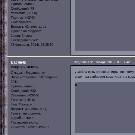
Приглашений:
0
Сообщений:
79
Уважение:
[+1/-0]
Позитив:
[+2/-0]
Пол:
Мужской
Возраст:
42
[1983-11-08]
Провел на форуме:
1 день 2 часа
Последний визит:
28 февраля, 2014г. 13:28:50
Васян4к
Поделиться
23 января, 2013г. 07:31:42
Несущий Истину
у мейла есть неплохие игры, по этому
Откуда:
г.Владивосток
а как там выбирают кому играть а кому
Зарегистрирован
: 18 февраля,
2011г.
0
Приглашений:
0
Сообщений:
532
Уважение:
[+28/-0]
Позитив:
[+5/-0]
Пол:
Мужской
Возраст:
32
[1994-05-11]
Провел на форуме:
5 дней 22 часа
Последний визит:
23 марта, 2020г. 04:58:37