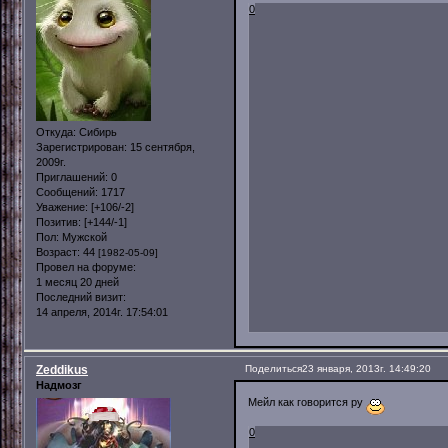
0
Откуда:
Сибирь
Зарегистрирован
: 15 сентября,
2009г.
Приглашений:
0
Сообщений:
1717
Уважение:
[+106/-2]
Позитив:
[+144/-1]
Пол:
Мужской
Возраст:
44
[1982-05-09]
Провел на форуме:
1 месяц 20 дней
Последний визит:
14 апреля, 2014г. 17:54:01
Zeddikus
Поделиться
23 января, 2013г. 14:49:20
Надмозг
Мейл как говорится ру
0