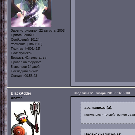
Зарегистрирован
: 22 августа, 2007г.
Приглашений:
0
Сообщений:
10124
Уважение:
[+869/-16]
Позитив:
[+803/-22]
Пол:
Мужской
Возраст:
42
[1983-11-18]
Провел на форуме:
5 месяцев 14 дней
Последний визит:
Сегодня 00:56:23
BlackAdder
Поделиться
23 января, 2013г. 16:39:00
Аватар
арс написал(а):
посмотрим что мейл из нее свая
Васян4к написал(а):