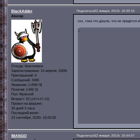
BlackAdder
Поделиться
22 января, 2013г. 20:35:10
Аватар
эхх, тока что дошло, что не придется 
0
Откуда:
Красноярск
Зарегистрирован
: 14 апреля, 2009г.
Приглашений:
0
Сообщений:
3496
Уважение:
[+290/-9]
Позитив:
[+68/-2]
Пол:
Мужской
Возраст:
52
[1974-07-22]
Провел на форуме:
30 дней 3 часа
Последний визит:
23 сентября, 2025г. 15:03:00
IMANGO
Поделиться
22 января, 2013г. 20:44:07