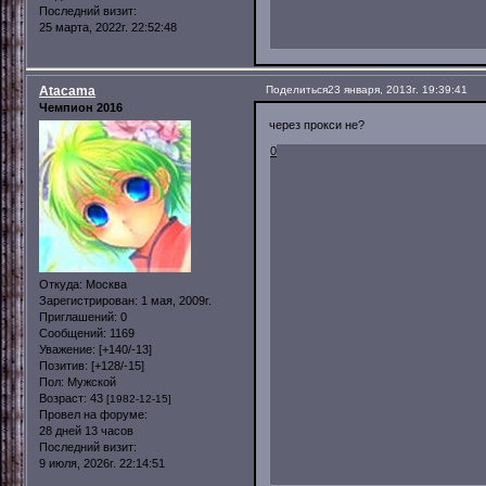
Последний визит:
25 марта, 2022г. 22:52:48
Atacama
Поделиться
23 января, 2013г. 19:39:41
Чемпион 2016
через прокси не?
0
Откуда:
Москва
Зарегистрирован
: 1 мая, 2009г.
Приглашений:
0
Сообщений:
1169
Уважение:
[+140/-13]
Позитив:
[+128/-15]
Пол:
Мужской
Возраст:
43
[1982-12-15]
Провел на форуме:
28 дней 13 часов
Последний визит:
9 июля, 2026г. 22:14:51