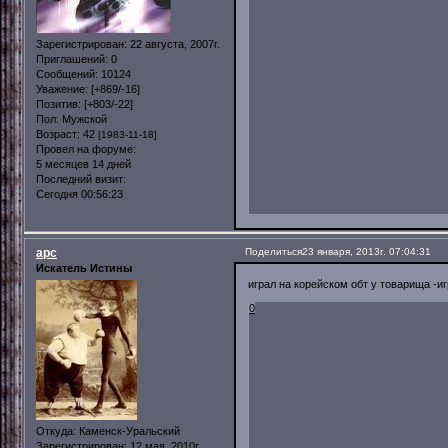
Зарегистрирован
: 22 августа, 2007г.
Приглашений:
0
Сообщений:
10124
Уважение:
[+869/-16]
Позитив:
[+803/-22]
Пол:
Мужской
Возраст:
42
[1983-11-18]
Провел на форуме:
5 месяцев 14 дней
Последний визит:
Сегодня 00:56:23
арс
Поделиться
23 января, 2013г. 07:04:31
Искатель Истины
играл на корейском обт у товарища -и
0
Откуда:
Каменск-Уральский
Зарегистрирован
: 12 мая, 2010г.