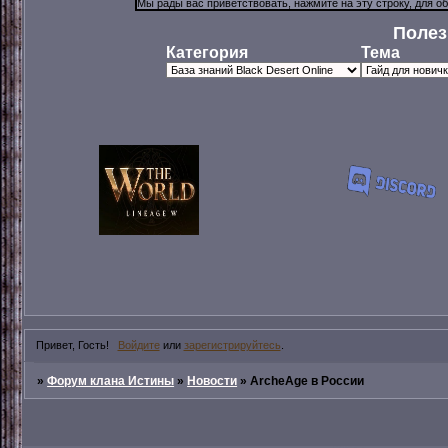
Полез
Категория
Тема
Привет, Гость!
Войдите
или
зарегистрируйтесь
.
»
Форум клана Истины
»
Новости
»
ArcheAge в России