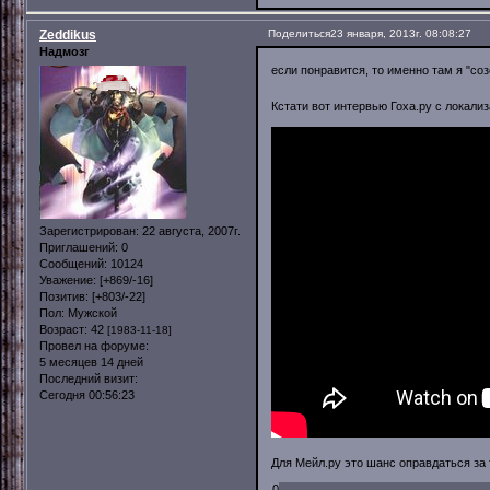
Zeddikus
Поделиться
23 января, 2013г. 08:08:27
Надмозг
если понравится, то именно там я "со
Кстати вот интервью Гоха.ру с локали
Зарегистрирован
: 22 августа, 2007г.
Приглашений:
0
Сообщений:
10124
Уважение:
[+869/-16]
Позитив:
[+803/-22]
Пол:
Мужской
Возраст:
42
[1983-11-18]
Провел на форуме:
5 месяцев 14 дней
Последний визит:
Сегодня 00:56:23
Для Мейл.ру это шанс оправдаться за 
0