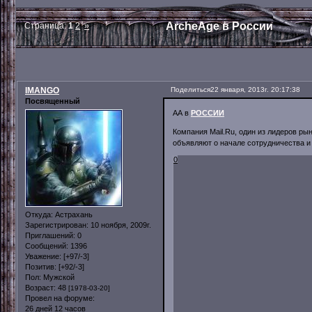
ArcheAge в России
Страница:
1
2
»
IMANGO
Поделиться
22 января, 2013г. 20:17:38
Посвященный
АА в
РОССИИ
Компания Mail.Ru, один из лидеров ры
объявляют о начале сотрудничества и
0
Откуда:
Астрахань
Зарегистрирован
: 10 ноября, 2009г.
Приглашений:
0
Сообщений:
1396
Уважение:
[+97/-3]
Позитив:
[+92/-3]
Пол:
Мужской
Возраст:
48
[1978-03-20]
Провел на форуме:
26 дней 12 часов