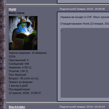
Hunti
Поделиться
23 января, 2013г. 19:46:06
Воин Света
Украина же входит в СНГ. Имхо тролли
Отредактировано Hunti (23 января, 2013
0
Зарегистрирован
: 10 февраля,
2010г.
Приглашений:
0
Сообщений:
948
Уважение:
[+33/-1]
Позитив:
[+8/-1]
Пол:
Мужской
Возраст:
35
[1991-02-02]
Провел на форуме:
1 месяц 6 дней
Последний визит:
12 апреля, 2026г. 14:58:37
BlackAdder
Поделиться
24 января, 2013г. 04:20:43