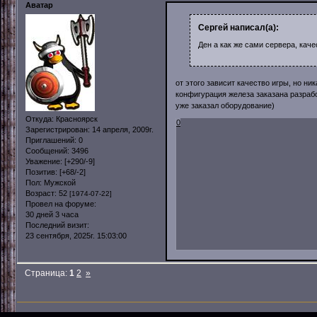
Аватар
Сергей написал(а):
Ден а как же сами сервера, кач
от этого зависит качество игры, но ник
конфигурация железа заказана разрабо
уже заказал оборудование)
Откуда:
Красноярск
0
Зарегистрирован
: 14 апреля, 2009г.
Приглашений:
0
Сообщений:
3496
Уважение:
[+290/-9]
Позитив:
[+68/-2]
Пол:
Мужской
Возраст:
52
[1974-07-22]
Провел на форуме:
30 дней 3 часа
Последний визит:
23 сентября, 2025г. 15:03:00
Страница:
1
2
»