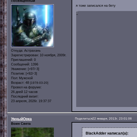
Посвященный
я тоже записался на бету
0
Откуда:
Астрахань
Зарегистрирован
: 10 ноября, 2009г.
Приглашений:
0
Сообщений:
1396
Уважение:
[+97/-3]
Позитив:
[+92/-3]
Пол:
Мужской
Возраст:
48
[1978-03-20]
Провел на форуме:
26 дней 12 часов
Последний визит:
23 апреля, 2026г. 19:37:37
УмныйОрка
Поделиться
22 января, 2013г. 23:01:06
Воин Света
BlackAdder написал(а):