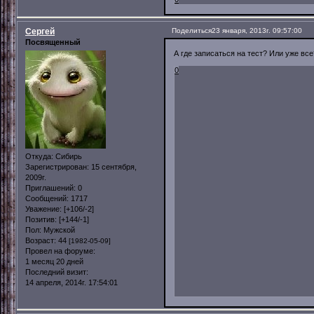
Сергей
Поделиться
23 января, 2013г. 09:57:00
Посвященный
А где записаться на тест? Или уже все
0
Откуда:
Сибирь
Зарегистрирован
: 15 сентября,
2009г.
Приглашений:
0
Сообщений:
1717
Уважение:
[+106/-2]
Позитив:
[+144/-1]
Пол:
Мужской
Возраст:
44
[1982-05-09]
Провел на форуме:
1 месяц 20 дней
Последний визит:
14 апреля, 2014г. 17:54:01