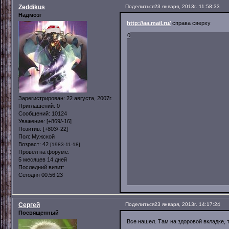
Zeddikus
Поделиться
23 января, 2013г. 11:58:33
Надмозг
http://aa.mail.ru/
справа сверху
0
Зарегистрирован
: 22 августа, 2007г.
Приглашений:
0
Сообщений:
10124
Уважение:
[+869/-16]
Позитив:
[+803/-22]
Пол:
Мужской
Возраст:
42
[1983-11-18]
Провел на форуме:
5 месяцев 14 дней
Последний визит:
Сегодня 00:56:23
Сергей
Поделиться
23 января, 2013г. 14:17:24
Посвященный
Все нашел. Там на здоровой вкладке, 