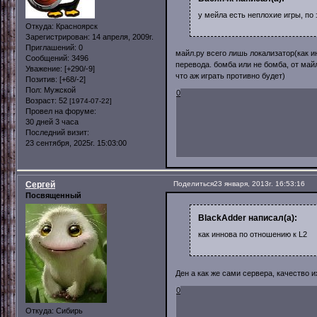
у мейла есть неплохие игры, по
Откуда:
Красноярск
Зарегистрирован
: 14 апреля, 2009г.
Приглашений:
0
майл.ру всего лишь локализатор(как и
Сообщений:
3496
перевода. бомба или не бомба, от май
Уважение:
[+290/-9]
что аж играть противно будет)
Позитив:
[+68/-2]
Пол:
Мужской
0
Возраст:
52
[1974-07-22]
Провел на форуме:
30 дней 3 часа
Последний визит:
23 сентября, 2025г. 15:03:00
Сергей
Поделиться
23 января, 2013г. 16:53:16
Посвященный
BlackAdder написал(а):
как иннова по отношению к L2
Ден а как же сами сервера, качество 
0
Откуда:
Сибирь