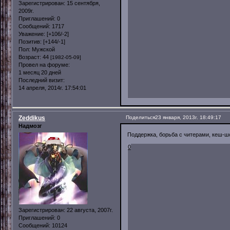
Зарегистрирован
: 15 сентября,
2009г.
Приглашений:
0
Сообщений:
1717
Уважение:
[+106/-2]
Позитив:
[+144/-1]
Пол:
Мужской
Возраст:
44
[1982-05-09]
Провел на форуме:
1 месяц 20 дней
Последний визит:
14 апреля, 2014г. 17:54:01
Zeddikus
Поделиться
23 января, 2013г. 18:49:17
Надмозг
Поддержка, борьба с читерами, кеш-шо
0
Зарегистрирован
: 22 августа, 2007г.
Приглашений:
0
Сообщений:
10124