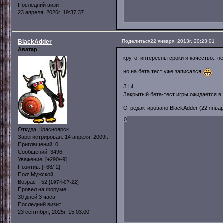
Последний визит:
23 апреля, 2026г. 19:37:37
BlackAdder
Поделиться
22 января, 2013г. 20:23:01
Аватар
круто. интересны сроки и качество.. не
но на бета тест уже записался
З.Ы.
Закрытый бета-тест игры ожидается в к
Отредактировано BlackAdder (22 января
0
Откуда:
Красноярск
Зарегистрирован
: 14 апреля, 2009г.
Приглашений:
0
Сообщений:
3496
Уважение:
[+290/-9]
Позитив:
[+68/-2]
Пол:
Мужской
Возраст:
52
[1974-07-22]
Провел на форуме:
30 дней 3 часа
Последний визит:
23 сентября, 2025г. 15:03:00