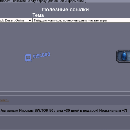
Полезные ссылки
Тема
уйтесь
.
»
Активным Игрокам SW:TOR 50 лвла +30 дней в подарок! Неактивным +7!