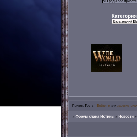
Категория
Привет, Гость!
Войдите
или
зарегистрир
»
Форум клана Истины
»
Новости