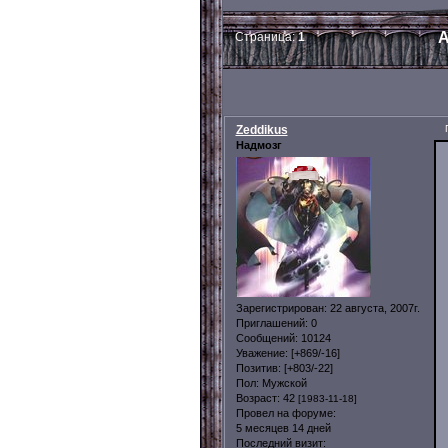
А
Страница:
1
Zeddikus
Надмозг
Зарегистрирован
: 22 августа, 2007г.
Приглашений:
0
Сообщений:
10124
Уважение:
[+869/-16]
Позитив:
[+803/-22]
Пол:
Мужской
Возраст:
42
[1983-11-18]
Провел на форуме:
5 месяцев 14 дней
Последний визит: