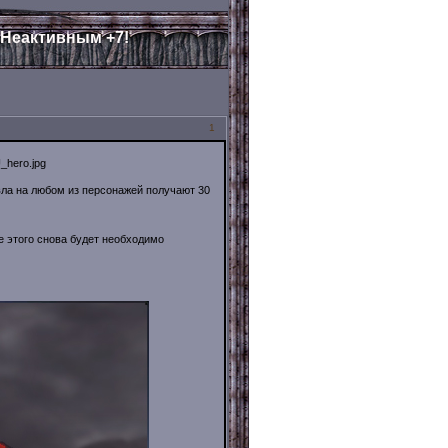
 Неактивным +7!
1
лвла на любом из персонажей получают 30
ле этого снова будет необходимо