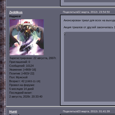
Zeddikus
Поделиться
22 марта, 2012г. 23:54:50
Надмозг
Анонсирован триал для всех на выхо
Акция триалов от друзей закончилась 
0
Зарегистрирован
: 22 августа, 2007г.
Приглашений:
0
Сообщений:
10124
Уважение:
[+869/-16]
Позитив:
[+803/-22]
Пол:
Мужской
Возраст:
42
[1983-11-18]
Провел на форуме:
5 месяцев 14 дней
Последний визит:
2 августа, 2026г. 20:33:40
Hunti
Поделиться
23 марта, 2012г. 01:41:39