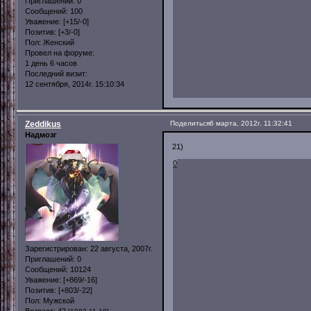
Приглашений:
0
Сообщений:
100
Уважение:
[+15/-0]
Позитив:
[+3/-0]
Пол:
Женский
Провел на форуме:
1 день 6 часов
Последний визит:
12 сентября, 2014г. 15:10:34
Zeddikus
Поделиться
6 марта, 2012г. 11:32:41
Надмозг
21)
0
Зарегистрирован
: 22 августа, 2007г.
Приглашений:
0
Сообщений:
10124
Уважение:
[+869/-16]
Позитив:
[+803/-22]
Пол:
Мужской
Возраст:
42