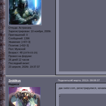
Откуда:
Астрахань
Зарегистрирован
: 10 ноября, 2009г.
Приглашений:
0
Сообщений:
1396
Уважение:
[+97/-3]
Позитив:
[+92/-3]
Пол:
Мужской
Возраст:
48
[1978-03-20]
Провел на форуме:
26 дней 12 часов
Последний визит:
23 апреля, 2026г. 19:37:37
Zeddikus
Поделиться
6 марта, 2012г. 09:06:37
Надмозг
дак swtor.com, регистрируемся, кача
0