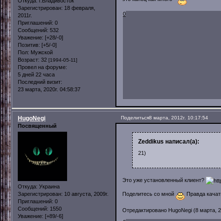
Откуда:
г.Владивосток
Зарегистрирован
: 18 февраля,
0
2011г.
Приглашений:
0
Сообщений:
532
Уважение:
[+28/-0]
Позитив:
[+5/-0]
Пол:
Мужской
Возраст:
32
[1994-05-11]
Провел на форуме:
5 дней 22 часа
Последний визит:
23 марта, 2020г. 04:58:37
HugoNegi
Поделиться
8 марта, 2012г. 10:17:54
Посвященный
Zeddikus написал(а):
21)
Это уже установленный клиент?
Откуда:
Украина
Поделитесь со мной
Правда качать
Зарегистрирован
: 10 августа, 2009г.
Приглашений:
0
Сообщений:
1550
Отредактировано HugoNegi (8 марта, 20
Уважение:
[+89/-6]