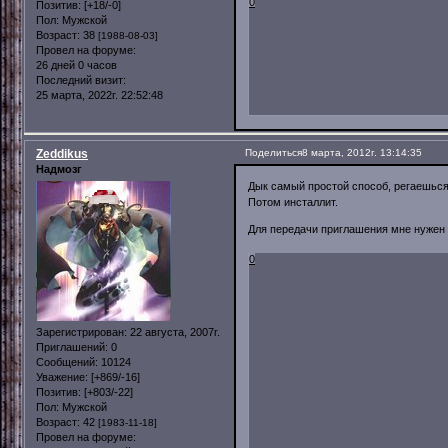
0
Позитив:
[+18/-0]
Пол:
Мужской
Возраст:
38
[1988-08-03]
Провел на форуме:
26 дней 0 часов
Последний визит:
25 марта, 2022г. 22:52:48
Zeddikus
Поделиться
8 марта, 2012г. 13:14:35
Надмозг
Дык самый простой способ, регаешься н
Потом инсталлит.
Для передачи приглашения мне нужен
0
Зарегистрирован
: 22 августа, 2007г.
Приглашений:
0
Сообщений:
10124
Уважение:
[+869/-16]
Позитив:
[+803/-22]
Пол:
Мужской
Возраст:
42
[1983-11-18]
Провел на форуме: