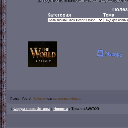
Полез
Категория
Тема
Привет, Гость!
Войдите
или
зарегистрируйтесь
.
»
Форум клана Истины
»
Новости
»
Триал в SW:TOR