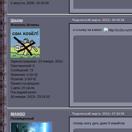
2 августа, 2026г. 20:33:40
Шадри
Поделиться
6 марта, 2012г. 00:46:39
Искатель Истины
и ссылку на клиент
0
Зарегистрирован
: 23 января, 2011г.
Приглашений:
0
Сообщений:
72
Уважение:
[+11/-0]
Позитив:
[+10/-0]
Провел на форуме:
1 день 14 часов
Последний визит:
28 января, 2013г. 23:24:03
IMANGO
Поделиться
6 марта, 2012г. 07:34:56
Посвященный
теперь могу дать даже 6 инвайтов
0