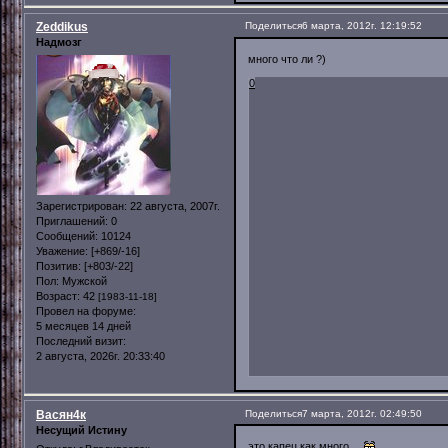
Zeddikus
Поделиться
6 марта, 2012г. 12:19:52
Надмозг
много что ли ?)
0
Зарегистрирован
: 22 августа, 2007г.
Приглашений:
0
Сообщений:
10124
Уважение:
[+869/-16]
Позитив:
[+803/-22]
Пол:
Мужской
Возраст:
42
[1983-11-18]
Провел на форуме:
5 месяцев 14 дней
Последний визит:
2 августа, 2026г. 20:33:40
Васян4к
Поделиться
7 марта, 2012г. 02:49:50
Несущий Истину
это капец как много