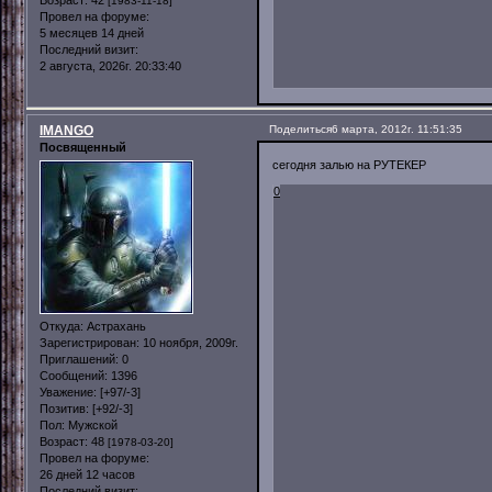
[1983-11-18]
Провел на форуме:
5 месяцев 14 дней
Последний визит:
2 августа, 2026г. 20:33:40
IMANGO
Поделиться
6 марта, 2012г. 11:51:35
Посвященный
сегодня залью на РУТЕКЕР
0
Откуда:
Астрахань
Зарегистрирован
: 10 ноября, 2009г.
Приглашений:
0
Сообщений:
1396
Уважение:
[+97/-3]
Позитив:
[+92/-3]
Пол:
Мужской
Возраст:
48
[1978-03-20]
Провел на форуме:
26 дней 12 часов
Последний визит: