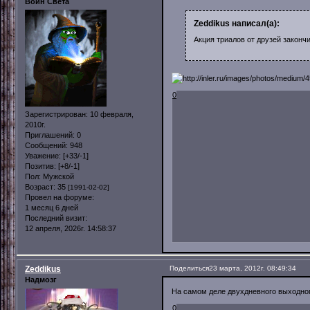
Воин Света
Zeddikus написал(а):
Акция триалов от друзей законч
0
Зарегистрирован
: 10 февраля,
2010г.
Приглашений:
0
Сообщений:
948
Уважение:
[+33/-1]
Позитив:
[+8/-1]
Пол:
Мужской
Возраст:
35
[1991-02-02]
Провел на форуме:
1 месяц 6 дней
Последний визит:
12 апреля, 2026г. 14:58:37
Zeddikus
Поделиться
23 марта, 2012г. 08:49:34
Надмозг
На самом деле двухдневного выходног
0