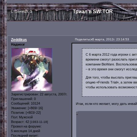
Триал в SW:TOR
Страница:
1
Zeddikus
Поделиться
5 марта, 2012г. 23:14:53
Надмозг
С 6 марта 2012 года игроки с ак
времени смогут разослать пригл
компании BioWare. Воспользова
– в это время они смогут исслед
Для того, чтобы выслать пригл
опцию «Friends Trial», а затем в
чтобы использовать возможност
Зарегистрирован
: 22 августа, 2007г.
Приглашений:
0
Сообщений:
10124
Итак, если кто желает, могу дать инва
Уважение:
[+869/-16]
Позитив:
[+803/-22]
0
Пол:
Мужской
Возраст:
42
[1983-11-18]
Провел на форуме:
5 месяцев 14 дней
Последний визит: