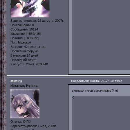
Зарегистрирован
: 22 августа, 2007г.
Приглашений:
0
Сообщений:
10124
Уважение:
[+869/-16]
Позитив:
[+803/-22]
Пол:
Мужской
Возраст:
42
[1983-11-18]
Провел на форуме:
5 месяцев 14 дней
Последний визит:
2 августа, 2026г. 20:33:40
Mimiru
Поделиться
6 марта, 2012г. 10:55:46
Искатель Истины
сколько гигов выкачивать ? )))
0
Откуда:
С-Пб
Зарегистрирован
: 1 мая, 2009г.