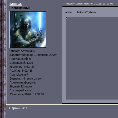
IMANGO
Поделиться
16 апреля, 2011г. 15:15:06
Посвященный
аааа .....IMANGY убили
0
Откуда:
Астрахань
Зарегистрирован
: 10 ноября, 2009г.
Приглашений:
0
Сообщений:
1396
Уважение:
[+97/-3]
Позитив:
[+92/-3]
Пол:
Мужской
Возраст:
48
[1978-03-20]
Провел на форуме:
26 дней 12 часов
Последний визит:
23 апреля, 2026г. 19:37:37
Страница:
1