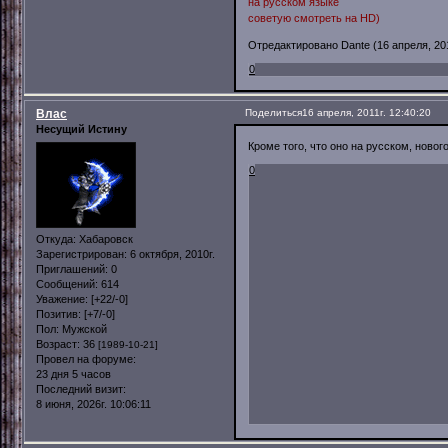
на русском языке
советую смотреть на HD)
Отредактировано Dante (16 апреля, 201
0
Влас
Поделиться
16 апреля, 2011г. 12:40:20
Несущий Истину
Кроме того, что оно на русском, новог
0
Откуда:
Хабаровск
Зарегистрирован
: 6 октября, 2010г.
Приглашений:
0
Сообщений:
614
Уважение:
[+22/-0]
Позитив:
[+7/-0]
Пол:
Мужской
Возраст:
36
[1989-10-21]
Провел на форуме:
23 дня 5 часов
Последний визит:
8 июня, 2026г. 10:06:11