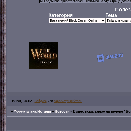
Полез
Категория
Тема
Привет, Гость!
Войдите
или
зарегистрируйтесь
.
»
Форум клана Истины
»
Новости
»
Видео показанное на вечере "Б