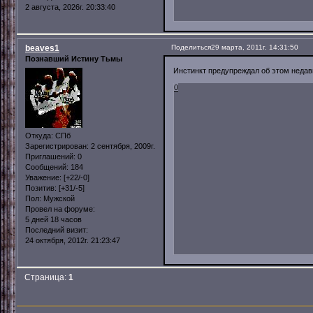
2 августа, 2026г. 20:33:40
beaves1
Поделиться
29 марта, 2011г. 14:31:50
Познавший Истину Тьмы
Инстинкт предупреждал об этом недавн
0
Откуда:
СПб
Зарегистрирован
: 2 сентября, 2009г.
Приглашений:
0
Сообщений:
184
Уважение:
[+22/-0]
Позитив:
[+31/-5]
Пол:
Мужской
Провел на форуме:
5 дней 18 часов
Последний визит:
24 октября, 2012г. 21:23:47
Страница:
1