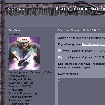
Для тех, кто хотел бы в 
Страница:
1
Zeddikus
Поделиться
29 марта, 2011г. 13:46:17
Надмозг
Думаю с этим пока стоит повременить
Подробнее тут ---->
http://forums.go
Если коротко, группа людей, предполо
кольца по сниженной цене.
Зарегистрирован
: 22 августа, 2007г.
Будте осторожны.
Приглашений:
0
Сообщений:
10124
0
Уважение:
[+869/-16]
Позитив:
[+803/-22]
Пол:
Мужской
Возраст:
42
[1983-11-18]
Провел на форуме:
5 месяцев 14 дней
Последний визит: