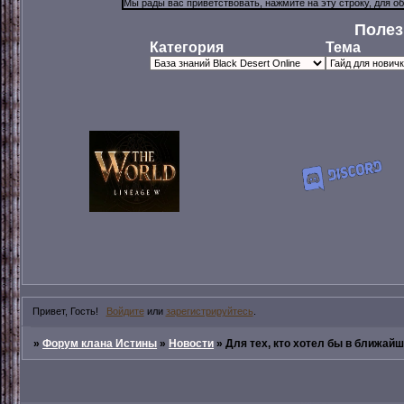
Полез
Категория
Тема
Привет, Гость!
Войдите
или
зарегистрируйтесь
.
»
Форум клана Истины
»
Новости
»
Для тех, кто хотел бы в ближай