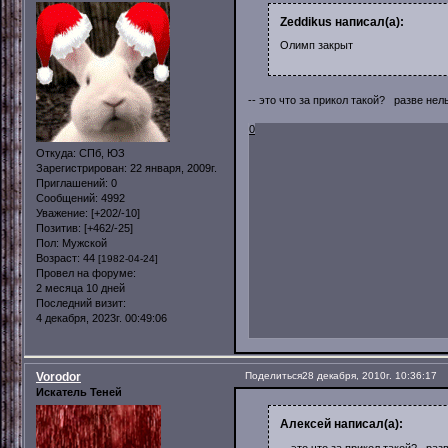
Zeddikus написал(а):
Олимп закрыт
-- это что за прикол такой? разве не
0
Откуда:
СПб, ЮЗ
Зарегистрирован
: 22 января, 2009г.
Приглашений:
0
Сообщений:
4992
Уважение:
[+202/-10]
Позитив:
[+462/-25]
Пол:
Мужской
Возраст:
44
[1982-04-24]
Провел на форуме:
2 месяца 10 дней
Последний визит:
4 декабря, 2023г. 00:49:06
Vorodor
Поделиться
28 декабря, 2010г. 10:36:17
Искатель Теней
Алексей написал(а):
-- это что за прикол такой? ра