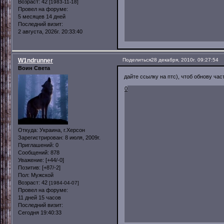
Возраст:
42
[1983-11-18]
Провел на форуме:
5 месяцев 14 дней
Последний визит:
2 августа, 2026г. 20:33:40
W1ndrunner
Поделиться
28 декабря, 2010г. 09:27:54
Воин Света
дайте ссылку на птс), чтоб обнову час
0
Откуда:
Украина, г.Херсон
Зарегистрирован
: 8 июля, 2009г.
Приглашений:
0
Сообщений:
878
Уважение:
[+44/-0]
Позитив:
[+87/-2]
Пол:
Мужской
Возраст:
42
[1984-04-07]
Провел на форуме:
11 дней 15 часов
Последний визит:
Сегодня 19:40:33