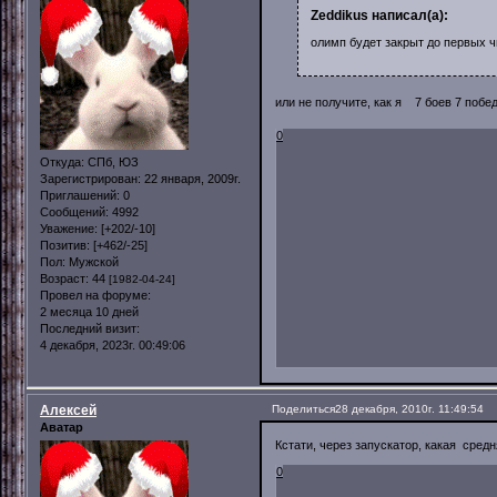
Zeddikus написал(а):
олимп будет закрыт до первых ч
или не получите, как я 7 боев 7 по
0
Откуда:
СПб, ЮЗ
Зарегистрирован
: 22 января, 2009г.
Приглашений:
0
Сообщений:
4992
Уважение:
[+202/-10]
Позитив:
[+462/-25]
Пол:
Мужской
Возраст:
44
[1982-04-24]
Провел на форуме:
2 месяца 10 дней
Последний визит:
4 декабря, 2023г. 00:49:06
Алексей
Поделиться
28 декабря, 2010г. 11:49:54
Аватар
Кстати, через запускатор, какая сред
0