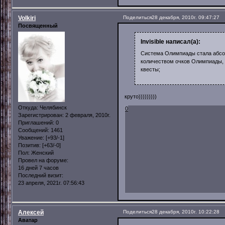
Volkiri
Поделиться
28 декабря, 2010г. 09:47:27
Посвященный
Invisible написал(а):
Система Олимпиады стала абсол
количеством очков Олимпиады, 
квесты;
круто)))))))))
Откуда:
Челябинск
0
Зарегистрирован
: 2 февраля, 2010г.
Приглашений:
0
Сообщений:
1461
Уважение:
[+93/-1]
Позитив:
[+63/-0]
Пол:
Женский
Провел на форуме:
16 дней 7 часов
Последний визит:
23 апреля, 2021г. 07:56:43
Алексей
Поделиться
28 декабря, 2010г. 10:22:28
Аватар