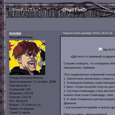
<[High Five]>
Страница:
1
2
3
4
»
Invisible
Поделиться
27 декабря, 2010г. 20:31:10
Несущий Истину
«Дай пять!» и принимай поздравле
Спешим сообщить, что очередное об
официальных серверах.
Пять кардинальных изменений и множе
Откуда:
Russland Moskau
1. Значительно увеличилась скорость
Зарегистрирован
: 21 октября, 2009г.
2. Усовершенствованы существующие 
Приглашений:
0
3. Квест «Семи печатей» получил дос
Сообщений:
449
4. Система Олимпиады стала абсолютн
Уважение:
[+32/-0]
количеством очков Олимпиады, плюс: 
Позитив:
[+22/-0]
5. А также специально для высокоуро
Пол:
Мужской
Драконов.
Возраст:
37
[1989-03-13]
+ улучшенный интерфейс и многое дру
Провел на форуме:
7 дней 11 часов
Пока ты спишь - враги качаются!