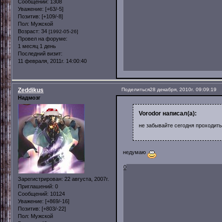
Сообщений:
1308
Уважение:
[+63/-5]
Позитив:
[+109/-8]
Пол:
Мужской
Возраст:
34
[1992-05-26]
Провел на форуме:
1 месяц 1 день
Последний визит:
11 февраля, 2011г. 14:00:40
Zeddikus
Поделиться
28 декабря, 2010г. 09:09:19
Надмозг
Vorodor написал(а):
не забывайте сегодня проходить
недумаю
0
Зарегистрирован
: 22 августа, 2007г.
Приглашений:
0
Сообщений:
10124
Уважение:
[+869/-16]
Позитив:
[+803/-22]
Пол:
Мужской