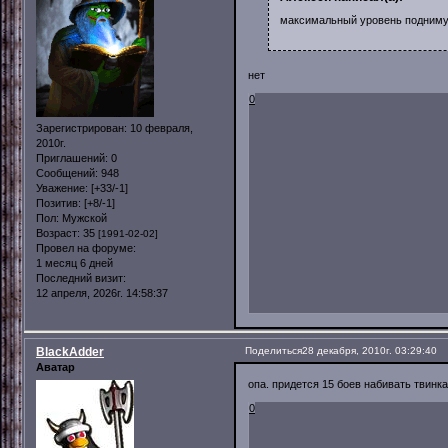
максимальный уровень поднимут
нет
0
Зарегистрирован
: 10 февраля,
2010г.
Приглашений:
0
Сообщений:
948
Уважение:
[+33/-1]
Позитив:
[+8/-1]
Пол:
Мужской
Возраст:
35
[1991-02-02]
Провел на форуме:
1 месяц 6 дней
Последний визит:
12 апреля, 2026г. 14:58:37
BlackAdder
Поделиться
28 декабря, 2010г. 03:29:40
Аватар
опа. придется 15 боев набивать твинка
0