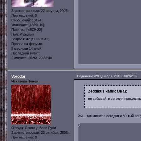
Зарегистрирован
: 22 августа, 2007г.
Приглашений:
0
Сообщений:
10124
Уважение:
[+869/-16]
Позитив:
[+803/-22]
Пол:
Мужской
Возраст:
42
[1983-11-18]
Провел на форуме:
5 месяцев 14 дней
Последний визит:
2 августа, 2026г. 20:33:40
Vorodor
Поделиться
28 декабря, 2010г. 08:52:39
Искатель Теней
Zeddikus написал(а):
не забывайте сегодня проходить
Хм... так может я сегодня и 80-тый ап
0
Откуда:
Столица Всея Руси
Зарегистрирован
: 23 октября, 2008г.
Приглашений:
0