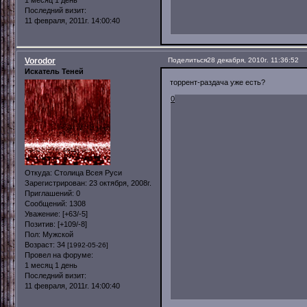
Последний визит:
11 февраля, 2011г. 14:00:40
Vorodor
Поделиться
28 декабря, 2010г. 11:36:52
Искатель Теней
торрент-раздача уже есть?
0
Откуда:
Столица Всея Руси
Зарегистрирован
: 23 октября, 2008г.
Приглашений:
0
Сообщений:
1308
Уважение:
[+63/-5]
Позитив:
[+109/-8]
Пол:
Мужской
Возраст:
34
[1992-05-26]
Провел на форуме:
1 месяц 1 день
Последний визит:
11 февраля, 2011г. 14:00:40