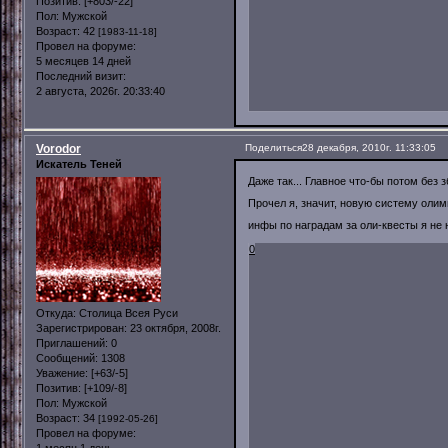
Позитив:
[+803/-22]
Пол:
Мужской
Возраст:
42
[1983-11-18]
Провел на форуме:
5 месяцев 14 дней
Последний визит:
2 августа, 2026г. 20:33:40
Vorodor
Поделиться
28 декабря, 2010г. 11:33:05
Искатель Теней
Даже так... Главное что-бы потом без 
Прочел я, значит, новую систему оли
инфы по наградам за оли-квесты я не 
0
Откуда:
Столица Всея Руси
Зарегистрирован
: 23 октября, 2008г.
Приглашений:
0
Сообщений:
1308
Уважение:
[+63/-5]
Позитив:
[+109/-8]
Пол:
Мужской
Возраст:
34
[1992-05-26]
Провел на форуме:
1 месяц 1 день