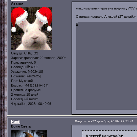
Аватар
максимальный уровень поднимут??? а 
Отредактировано Алексей (27 декабря, 
0
Откуда:
СПб, ЮЗ
Зарегистрирован
: 22 января, 2009г.
Приглашений:
0
Сообщений:
4992
Уважение:
[+202/-10]
Позитив:
[+462/-25]
Пол:
Мужской
Возраст:
44
[1982-04-24]
Провел на форуме:
2 месяца 10 дней
Последний визит:
4 декабря, 2023г. 00:49:06
Hunti
Поделиться
27 декабря, 2010г. 22:21:41
Воин Света
Алексей написал(а):