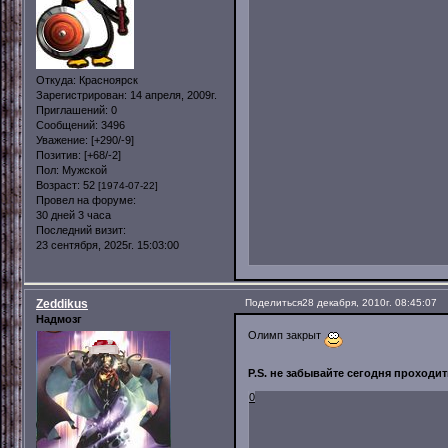
Откуда:
Красноярск
Зарегистрирован
: 14 апреля, 2009г.
Приглашений:
0
Сообщений:
3496
Уважение:
[+290/-9]
Позитив:
[+68/-2]
Пол:
Мужской
Возраст:
52
[1974-07-22]
Провел на форуме:
30 дней 3 часа
Последний визит:
23 сентября, 2025г. 15:03:00
Zeddikus
Поделиться
28 декабря, 2010г. 08:45:07
Надмозг
Олимп закрыт
P.S. не забывайте сегодня проходит
0