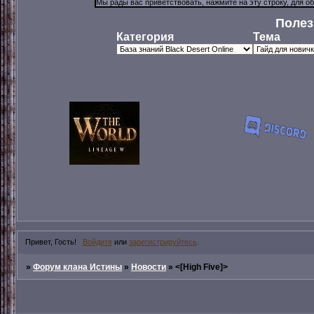
Полез
Категория
Тема
Привет, Гость!
Войдите
или
зарегистрируйтесь
.
»
Форум клана Истины
»
Новости
»
<[High Five]>