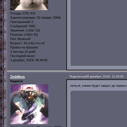
Откуда:
СПб, ЮЗ
Зарегистрирован
: 22 января, 2009г.
Приглашений:
0
Сообщений:
4992
Уважение:
[+202/-10]
Позитив:
[+462/-25]
Пол:
Мужской
Возраст:
44
[1982-04-24]
Провел на форуме:
2 месяца 10 дней
Последний визит:
4 декабря, 2023г. 00:49:06
Zeddikus
Поделиться
28 декабря, 2010г. 11:26:00
Надмозг
нельзя, олимп будет закрыт до первых
0