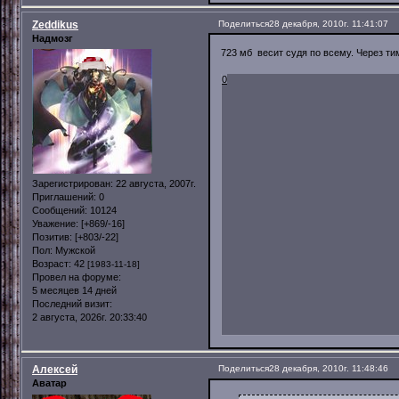
Zeddikus
Поделиться
28 декабря, 2010г. 11:41:07
Надмозг
723 мб весит судя по всему. Через т
0
Зарегистрирован
: 22 августа, 2007г.
Приглашений:
0
Сообщений:
10124
Уважение:
[+869/-16]
Позитив:
[+803/-22]
Пол:
Мужской
Возраст:
42
[1983-11-18]
Провел на форуме:
5 месяцев 14 дней
Последний визит:
2 августа, 2026г. 20:33:40
Алексей
Поделиться
28 декабря, 2010г. 11:48:46
Аватар