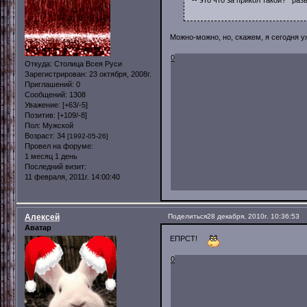
Можно-можно, но, скажем, я сегодня у
0
Откуда:
Столица Всея Руси
Зарегистрирован
: 23 октября, 2008г.
Приглашений:
0
Сообщений:
1308
Уважение:
[+63/-5]
Позитив:
[+109/-8]
Пол:
Мужской
Возраст:
34
[1992-05-26]
Провел на форуме:
1 месяц 1 день
Последний визит:
11 февраля, 2011г. 14:00:40
Алексей
Поделиться
28 декабря, 2010г. 10:36:53
Аватар
ЕПРСТ!
0