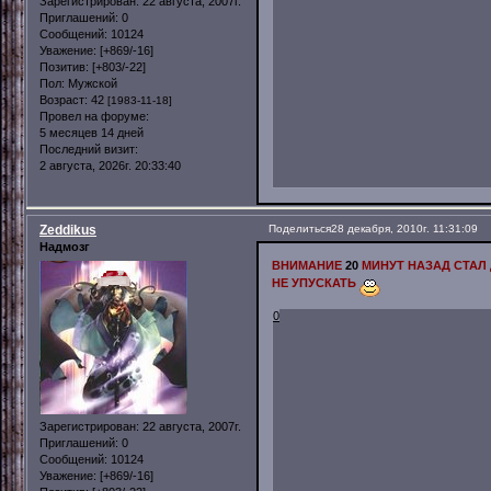
Зарегистрирован
: 22 августа, 2007г.
Приглашений:
0
Сообщений:
10124
Уважение:
[+869/-16]
Позитив:
[+803/-22]
Пол:
Мужской
Возраст:
42
[1983-11-18]
Провел на форуме:
5 месяцев 14 дней
Последний визит:
2 августа, 2026г. 20:33:40
Zeddikus
Поделиться
28 декабря, 2010г. 11:31:09
Надмозг
ВНИМАНИЕ
20
МИНУТ НАЗАД СТАЛ
НЕ УПУСКАТЬ
0
Зарегистрирован
: 22 августа, 2007г.
Приглашений:
0
Сообщений:
10124
Уважение:
[+869/-16]