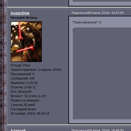
AvatarDjok
Поделиться
29 июня, 2010г. 16:47:03
Несущий Истину
*Ушел качаться* =)
0
Откуда:
Рига
Зарегистрирован
: 2 апреля, 2010г.
Приглашений:
0
Сообщений:
442
Уважение:
[+15/-0]
Позитив:
[+18/-1]
Пол:
Мужской
Возраст:
31
[1994-11-25]
Провел на форуме:
1 месяц 30 дней
Последний визит:
29 ноября, 2013г. 05:25:14
Алексей
Поделиться
29 июня, 2010г. 16:48:50