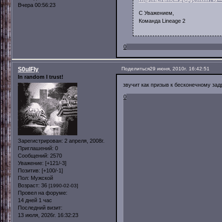
Вчера 00:56:23
С Уважением,
Команда Lineage 2
0
S0ulFly
Поделиться
29 июня, 2010г. 16:42:51
In random I trust!
звучит как призыв к бесконечному зад
0
Зарегистрирован
: 2 апреля, 2008г.
Приглашений:
0
Сообщений:
2570
Уважение:
[+121/-3]
Позитив:
[+100/-1]
Пол:
Мужской
Возраст:
36
[1990-02-03]
Провел на форуме:
14 дней 1 час
Последний визит:
13 июля, 2026г. 16:32:23