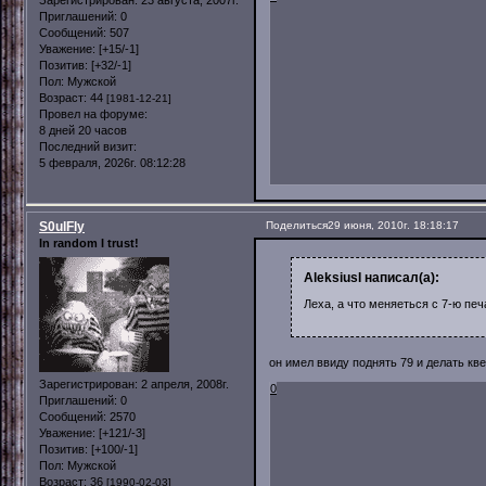
Зарегистрирован
: 23 августа, 2007г.
Приглашений:
0
Сообщений:
507
Уважение:
[+15/-1]
Позитив:
[+32/-1]
Пол:
Мужской
Возраст:
44
[1981-12-21]
Провел на форуме:
8 дней 20 часов
Последний визит:
5 февраля, 2026г. 08:12:28
S0ulFly
Поделиться
29 июня, 2010г. 18:18:17
In random I trust!
AleksiusI написал(а):
Леха, а что меняеться с 7-ю пе
он имел ввиду поднять 79 и делать кв
Зарегистрирован
: 2 апреля, 2008г.
0
Приглашений:
0
Сообщений:
2570
Уважение:
[+121/-3]
Позитив:
[+100/-1]
Пол:
Мужской
Возраст:
36
[1990-02-03]