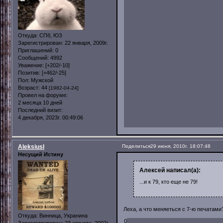
Откуда:
СПб, ЮЗ
Зарегистрирован
: 22 января, 2009г.
Приглашений:
0
Сообщений:
4992
Уважение:
[+202/-10]
Позитив:
[+462/-25]
Пол:
Мужской
Возраст:
44
[1982-04-24]
Провел на форуме:
2 месяца 10 дней
Последний визит:
4 декабря, 2023г. 00:49:06
AleksiusI
Поделиться
29 июня, 2010г. 18:07:48
Несущий Истину
Алексей написал(а):
...и к 79, кто еще не 79! и 
Леха, а что меняеться с 7-ю печатами
Откуда:
Винница, Укранина
0