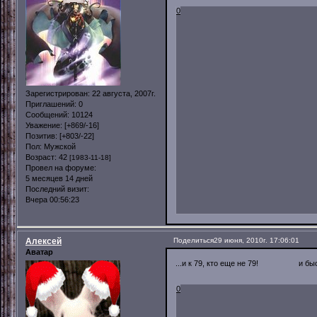
0
Зарегистрирован
: 22 августа, 2007г.
Приглашений:
0
Сообщений:
10124
Уважение:
[+869/-16]
Позитив:
[+803/-22]
Пол:
Мужской
Возраст:
42
[1983-11-18]
Провел на форуме:
5 месяцев 14 дней
Последний визит:
Вчера 00:56:23
Алексей
Поделиться
29 июня, 2010г. 17:06:01
Аватар
...и к 79, кто еще не 79! и быст
0