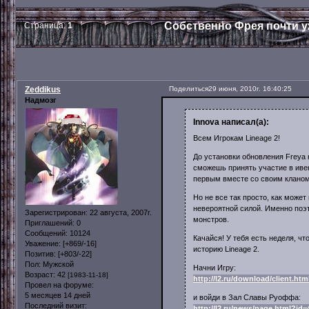
Собственно Фрея почти уже
Страница:
1
Zeddikus
Поделиться
29 июня, 2010г. 16:40:25
Надмозг
Innova написал(а):
Всем Игрокам Lineage 2!
До установки обновления Freya
сможешь принять участие в иве
первым вместе со своим кланом 
Но не все так просто, как может
невероятной силой. Именно поэ
Зарегистрирован
: 22 августа, 2007г.
монстров.
Приглашений:
0
Сообщений:
10124
Качайся! У тебя есть неделя, ч
Уважение:
[+869/-16]
историю Lineage 2.
Позитив:
[+803/-22]
Пол:
Мужской
Начни Игру:
Возраст:
42
[1983-11-18]
http://l2.ru/download/client.h
Провел на форуме:
5 месяцев 14 дней
и войди в Зал Славы Руоффа:
Последний визит:
http://l2.ru/news/page.html?id