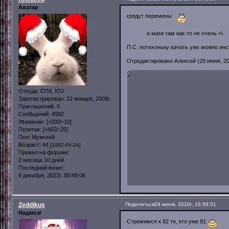
Аватар
грядут перемены
и маги там как-то не очень =\
П.С. потихоньку качать уже можно ин
Отредактировано Алексей (29 июня, 201
0
Откуда:
СПб, ЮЗ
Зарегистрирован
: 22 января, 2009г.
Приглашений:
0
Сообщений:
4992
Уважение:
[+202/-10]
Позитив:
[+462/-25]
Пол:
Мужской
Возраст:
44
[1982-04-24]
Провел на форуме:
2 месяца 10 дней
Последний визит:
4 декабря, 2023г. 00:49:06
Zeddikus
Поделиться
29 июня, 2010г. 16:56:51
Надмозг
Стремимся к 82 те, кто уже 81