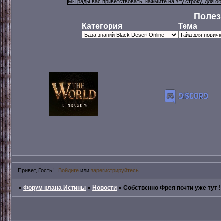
Полез
Категория
Тема
Привет, Гость!
Войдите
или
зарегистрируйтесь
.
»
Форум клана Истины
»
Новости
»
Собственно Фрея почти уже тут ! 