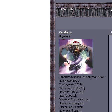
К
Страница:
1
Zeddikus
Надмозг
Зарегистрирован
: 22 августа, 2007г.
Приглашений:
0
Сообщений:
10124
Уважение:
[+869/-16]
Позитив:
[+803/-22]
Пол:
Мужской
Возраст:
42
[1983-11-18]
Провел на форуме:
5 месяцев 14 дней
Последний визит: