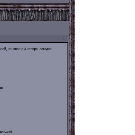
1
рой, начиная с 3 ноября. сегодня
ке
 пришло)