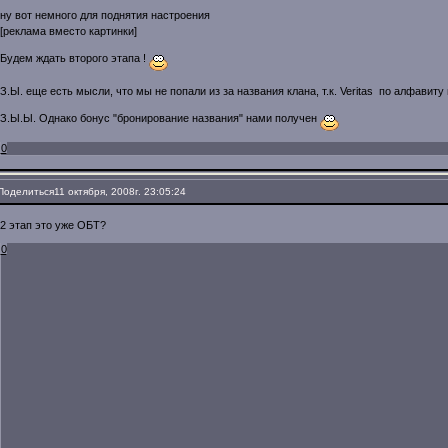
ну вот немного для поднятия настроения
[реклама вместо картинки]
Будем ждать второго этапа !
З.Ы. еще есть мысли, что мы не попали из за названия клана, т.к. Veritas по алфавиту
З.Ы.Ы. Однако бонус "бронирование названия" нами получен
0
Поделиться
11 октября, 2008г. 23:05:24
2 этап это уже ОБТ?
0