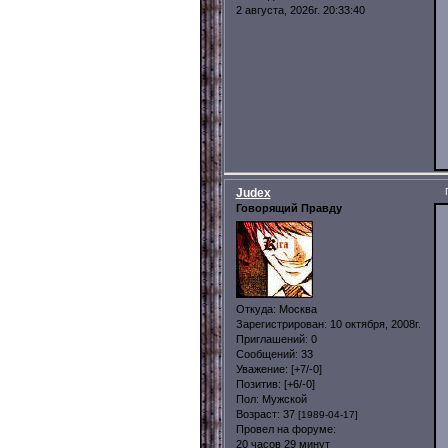
2 августа, 2026г. 20:33:40
Judex
Говорящий Правду
Откуда:
Москва
Зарегистрирован
: 10 октября, 2008г.
Приглашений:
0
Сообщений:
33
Уважение:
[+7/-0]
Позитив:
[+6/-0]
Пол:
Мужской
Возраст:
37
[1989-04-17]
Провел на форуме:
20 часов 29 минут