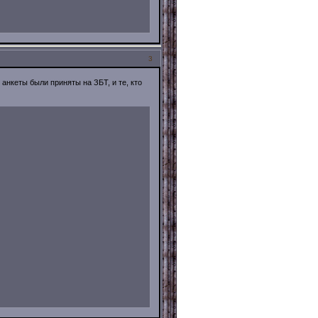
3
 анкеты были приняты на ЗБТ, и те, кто