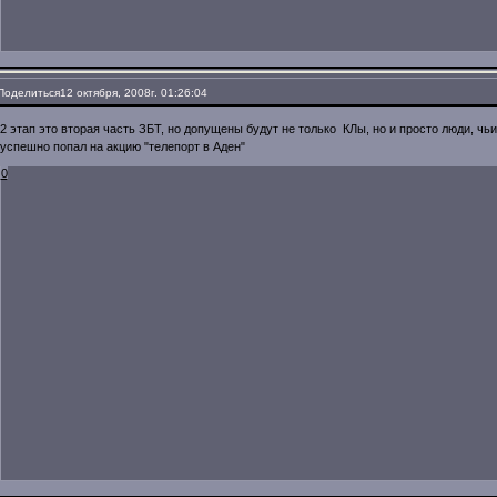
Поделиться
12 октября, 2008г. 01:26:04
2 этап это вторая часть ЗБТ, но допущены будут не только КЛы, но и просто люди, чьи
успешно попал на акцию "телепорт в Аден"
0