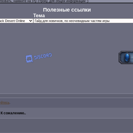
Полезные ссылки
Тема
уйтесь
.
»
К сожалению..