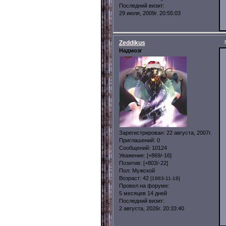
Последний визит:
29 июля, 2009г. 20:55:03
Zeddikus
Надмозг
Зарегистрирован
: 22 августа, 2007г.
Приглашений:
0
Сообщений:
10124
Уважение:
[+869/-16]
Позитив:
[+803/-22]
Пол:
Мужской
Возраст:
42
[1983-11-18]
Провел на форуме:
5 месяцев 14 дней
Последний визит:
2 августа, 2026г. 20:33:40