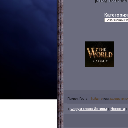
Категория
Привет, Гость!
Войдите
или
зарегистрир
»
Форум клана Истины
»
Новости