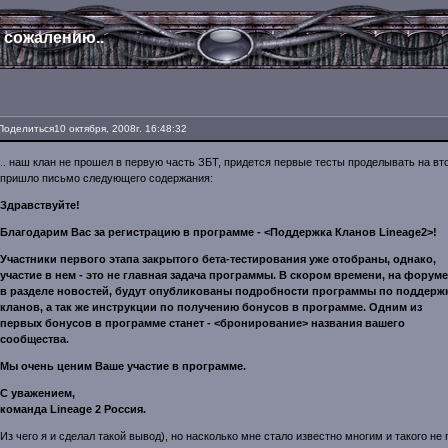
 сожалению..
Поделиться
10 октября, 2008г. 16:48:32
.. наш клан не прошел в первую часть ЗБТ, придется первые тесты проделывать на вто
пришло письмо следующего содержания:
Здравствуйте!
Благодарим Вас за регистрацию в программе - <Поддержка Кланов Lineage2>!
Участники первого этапа закрытого бета-тестирования уже отобраны, однако,
участие в нем - это не главная задача программы. В скором времени, на форуме
в разделе новостей, будут опубликованы подробности программы по поддерж
кланов, а так же инструкции по получению бонусов в программе. Одним из
первых бонусов в программе станет - <бронирование> названия вашего
сообщества.
Мы очень ценим Ваше участие в программе.
С уважением,
команда Lineage 2 Россия.
Из чего я и сделал такой вывод), но насколько мне стало известно многим и такого не