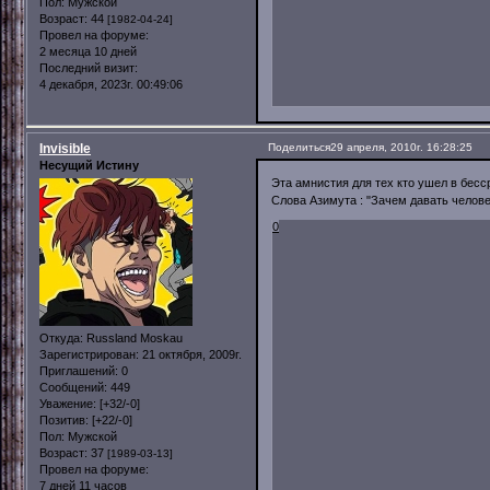
Пол:
Мужской
Возраст:
44
[1982-04-24]
Провел на форуме:
2 месяца 10 дней
Последний визит:
4 декабря, 2023г. 00:49:06
Invisible
Поделиться
29 апреля, 2010г. 16:28:25
Несущий Истину
Эта амнистия для тех кто ушел в бесс
Слова Азимута : "Зачем давать челове
0
Откуда:
Russland Moskau
Зарегистрирован
: 21 октября, 2009г.
Приглашений:
0
Сообщений:
449
Уважение:
[+32/-0]
Позитив:
[+22/-0]
Пол:
Мужской
Возраст:
37
[1989-03-13]
Провел на форуме:
7 дней 11 часов