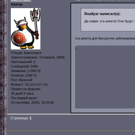
Аватар
Reallyar написал(а):
Да нафиг эта анкета! Они буду
эта анкета для бессрочно заблокиров
0
Откуда:
Красноярск
Зарегистрирован
: 14 апреля, 2009г.
Приглашений:
0
Сообщений:
3496
Уважение:
[+290/-9]
Позитив:
[+68/-2]
Пол:
Мужской
Возраст:
52
[1974-07-22]
Провел на форуме:
30 дней 3 часа
Последний визит:
23 сентября, 2025г. 15:03:00
Страница:
1