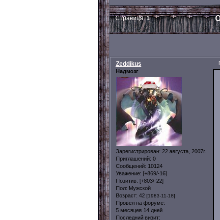
О
Страница:
1
Zeddikus
Надмозг
Зарегистрирован
: 22 августа, 2007г.
Приглашений:
0
Сообщений:
10124
Уважение:
[+869/-16]
Позитив:
[+803/-22]
Пол:
Мужской
Возраст:
42
[1983-11-18]
Провел на форуме:
5 месяцев 14 дней
Последний визит: