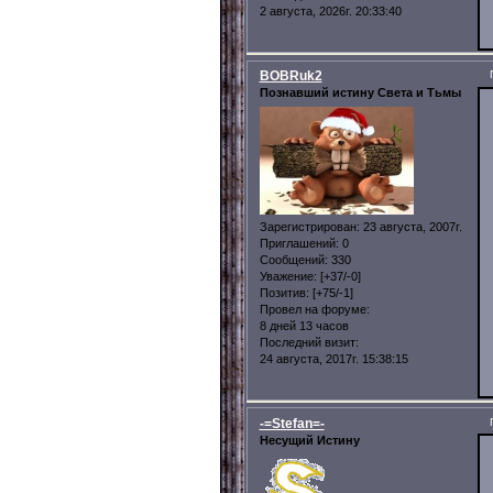
2 августа, 2026г. 20:33:40
BOBRuk2
Познавший истину Света и Тьмы
Зарегистрирован
: 23 августа, 2007г.
Приглашений:
0
Сообщений:
330
Уважение:
[+37/-0]
Позитив:
[+75/-1]
Провел на форуме:
8 дней 13 часов
Последний визит:
24 августа, 2017г. 15:38:15
-=Stefan=-
Несущий Истину