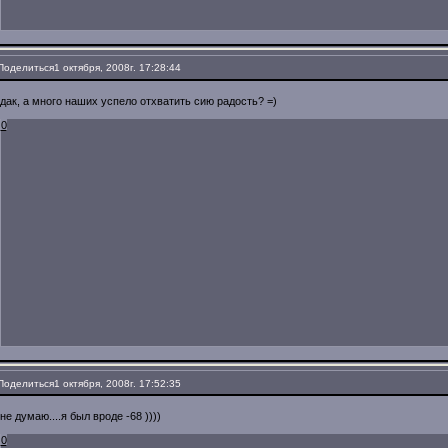
Поделиться
1 октября, 2008г. 17:28:44
дак, а много наших успело отхватить сию радость? =)
0
Поделиться
1 октября, 2008г. 17:52:35
не думаю....я был вроде -68 ))))
0