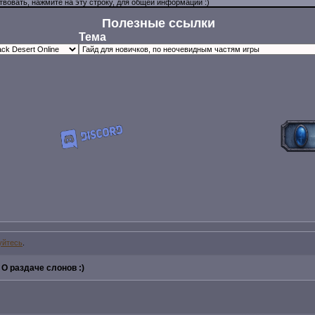
Полезные ссылки
Тема
уйтесь
.
»
О раздаче слонов :)