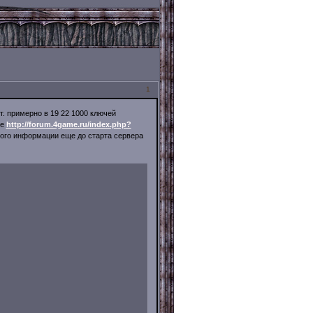
1
т. примерно в 19 22 1000 ключей
ие
http://forum.4game.ru/index.php?
ного информации еще до старта сервера