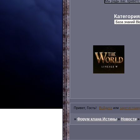
Категория
Привет, Гость!
Войдите
или
зарегистрир
»
Форум клана Истины
»
Новости