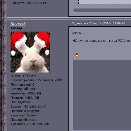
2 августа, 2026г. 20:33:40
0
Алексей
Поделиться
12 марта, 2010г. 09:06:26
Аватар
учтем!
НО лучше знать время, когда РОА не
0
Откуда:
СПб, ЮЗ
Зарегистрирован
: 22 января, 2009г.
Приглашений:
0
Сообщений:
4992
Уважение:
[+202/-10]
Позитив:
[+462/-25]
Пол:
Мужской
Возраст:
44
[1982-04-24]
Провел на форуме:
2 месяца 10 дней
Последний визит:
4 декабря, 2023г. 00:49:06