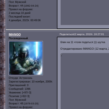
Пол:
Мужской
Возраст:
44
[1982-04-24]
Провел на форуме:
2 месяца 10 дней
Последний визит:
4 декабря, 2023г. 00:49:06
IMANGO
Поделиться
12 марта, 2010г. 16:27:01
Посвященный
блин на 11 чтоли податься ))) шутка
Отредактировано IMANGO (12 марта, 20
0
Откуда:
Астрахань
Зарегистрирован
: 10 ноября, 2009г.
Приглашений:
0
Сообщений:
1396
Уважение:
[+97/-3]
Позитив:
[+92/-3]
Пол:
Мужской
Возраст:
48
[1978-03-20]
Провел на форуме: