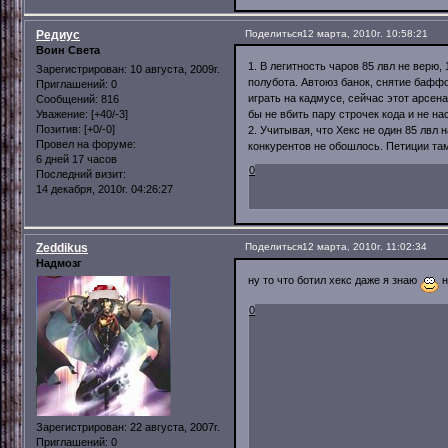
Редиус
Поделиться
12 марта, 2010г. 10:58:21
Воин Света
1. В легитность чаров 85 лвл не верю
Зарегистрирован
: 10 августа, 2009г.
полубота. Автоюз банок, снятие баффо
Приглашений:
0
играть на кадмусе, сейчас этот арсен
Сообщений:
816
Уважение:
[+40/-3]
бы не вбить пару строчек кода и не на
Позитив:
[+0/-0]
2. Учитывая, что Хекс не один 85 лвл 
Провел на форуме:
конкурентов не обошлось. Петиции там
6 дней 17 часов
0
Последний визит:
14 декабря, 2010г. 04:26:27
Zeddikus
Поделиться
12 марта, 2010г. 11:02:34
Надмозг
ну то что ботил хекс даже я знаю
н
0
Зарегистрирован
: 22 августа, 2007г.
Приглашений:
0