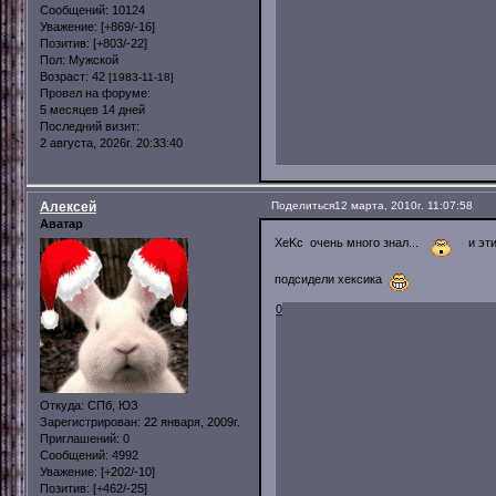
Сообщений:
10124
Уважение:
[+869/-16]
Позитив:
[+803/-22]
Пол:
Мужской
Возраст:
42
[1983-11-18]
Провел на форуме:
5 месяцев 14 дней
Последний визит:
2 августа, 2026г. 20:33:40
Алексей
Поделиться
12 марта, 2010г. 11:07:58
Аватар
ХеKc очень много знал...
и эти
подсидели хексика
0
Откуда:
СПб, ЮЗ
Зарегистрирован
: 22 января, 2009г.
Приглашений:
0
Сообщений:
4992
Уважение:
[+202/-10]
Позитив:
[+462/-25]