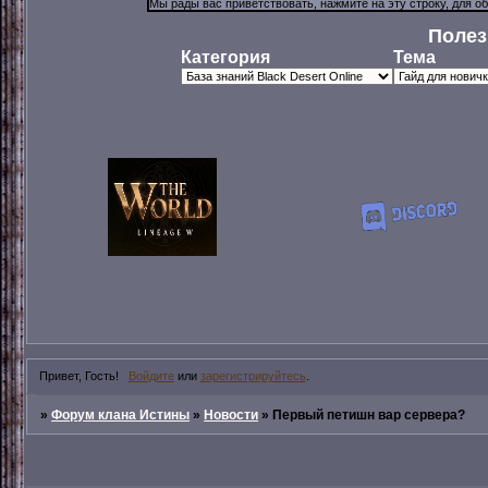
Полез
Категория
Тема
Привет, Гость!
Войдите
или
зарегистрируйтесь
.
»
Форум клана Истины
»
Новости
»
Первый петишн вар сервера?