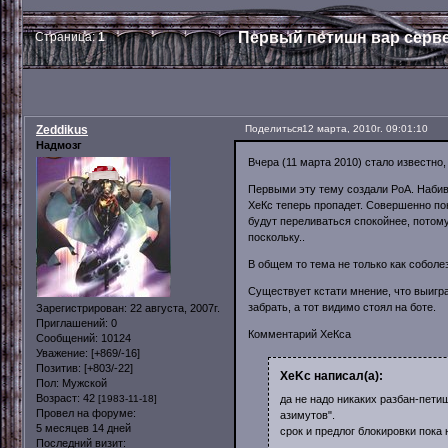
Первый петишн вар серв
Страница:
1
Zeddikus
Поделиться
12 марта, 2010г. 09:01:10
Надмозг
Вчера (11 марта 2010) стало известно
Первыми эту тему создали РоА. Набив
ХеКс теперь пропадет. Совершенно пон
будут переливаться спокойнее, потом
поскольку..
В общем то тема не только как собол
Существует кстати мнение, что выигра
забрать, а тот видимо стоял на боте.
Зарегистрирован
: 22 августа, 2007г.
Приглашений:
0
Комментарий ХеКса
Сообщений:
10124
Уважение:
[+869/-16]
Позитив:
[+803/-22]
XeKc написал(а):
Пол:
Мужской
Возраст:
42
да не надо никаких разбан-петиш
[1983-11-18]
Провел на форуме:
азимутов".
5 месяцев 14 дней
срок и предлог блокировки пока 
Последний визит: