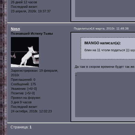
26 дней 12 часов
Последний визит:
23 апреля, 2026г. 19:37:37
Npsn
Поделиться
14 марта, 2010г. 11:48:38
Познавший Истину Тьмы
IMANGO написал(а):
блин на 11 чтоли податься ))) ш
Да там в скором времени будет так же
Зарегистрирован
: 19 февраля,
0
2010г.
Приглашений:
0
Сообщений:
175
Уважение:
[+6/-0]
Позитив:
[+5/-0]
Провел на форуме:
3 дня 9 часов
Последний визит:
24 октября, 2018г. 12:02:23
Страница:
1