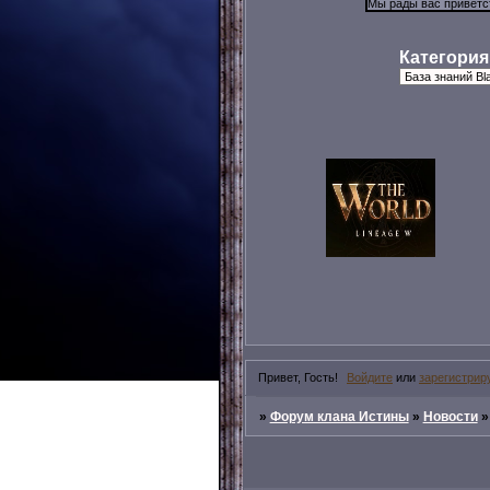
Категория
Привет, Гость!
Войдите
или
зарегистрир
»
Форум клана Истины
»
Новости