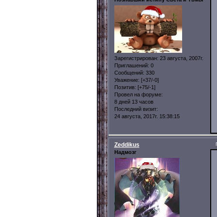
Зарегистрирован
: 23 августа, 2007г.
Приглашений:
0
Сообщений:
330
Уважение:
[+37/-0]
Позитив:
[+75/-1]
Провел на форуме:
8 дней 13 часов
Последний визит:
24 августа, 2017г. 15:38:15
Zeddikus
Надмозг