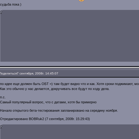
судьба пока )
0
Поделиться
7 сентября, 2008г. 14:45:07
по идее еще должен быть ОБТ =) там будет видно что и как. Хотя сроки поджимают, мо
Как это обычно у нас делается, докручивать все будут по ходу дела.
п.с.
Самый популярный вопрос, что с датами, хотя бы примерно
Начало открытого бета-тестирования запланировано на середину ноября.
Отредактировано BOBRuk2 (7 сентября, 2008г. 15:29:43)
0