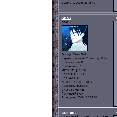
2 августа, 2026г. 20:33:40
Blazzz
Квас
Откуда:
Elven Guild
Зарегистрирован
: 23 марта, 2008г.
Приглашений:
0
Сообщений:
810
Уважение:
[+26/-9]
Позитив:
[+54/-8]
Пол:
Мужской
Возраст:
34
[1991-10-22]
Провел на форуме:
2 часа 52 минуты
Последний визит:
21 августа, 2009г. 23:15:20
BOBRuk2
Познавший истину Света и Тьмы