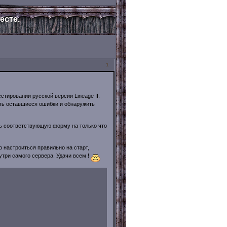
есте.
1
стировании русской версии Lineage II.
ить оставшиеся ошибки и обнаружить
ть соответствующую форму на только что
о настроиться правильно на старт,
утри самого сервера. Удачи всем !