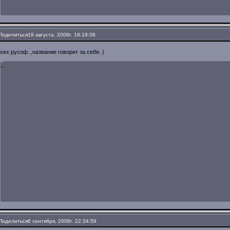
Поделиться
19 августа, 2008г. 18:19:08
хех русоф..,название говорит за себя..)
0
Поделиться
6 сентября, 2008г. 22:34:59