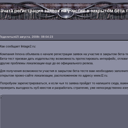
ачата регистрация заявок на участие в закрытом бета т
Поделиться
15 августа, 2008г. 08:04:23
Как сообщает lintage2.ru:
Компания Innova объявила о начале регистрации заявок на участие в закрытом бета-те
Бета-тест призван дать издательству возможность протестировать интерфейс, отлов
другие проблемы локализации еще до ее официального релиза.
Для получения возможности участия в закрытом бета-тесте вам необходимо заполни
открытом промо-сайте локализации, расположенном по адресу www.l2.ru.
Попробуем зарегистрироваться, и если чья то заявка пройдет то напишите сюда, важн
проверить выгодность нуб квестов и разработать стратегию, уже непосредственно изн
0