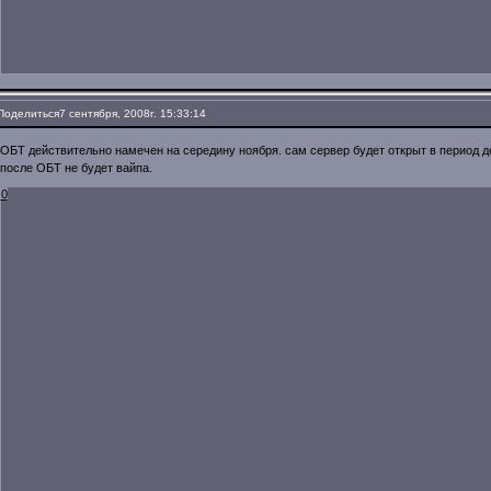
Поделиться
7 сентября, 2008г. 15:33:14
ОБТ действительно намечен на середину ноября. сам сервер будет открыт в период д
после ОБТ не будет вайпа.
0