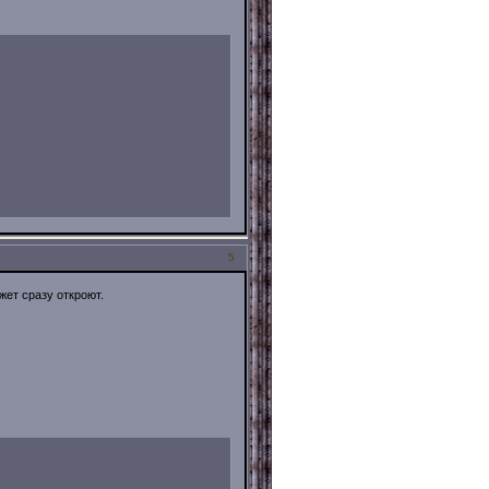
5
жет сразу откроют.