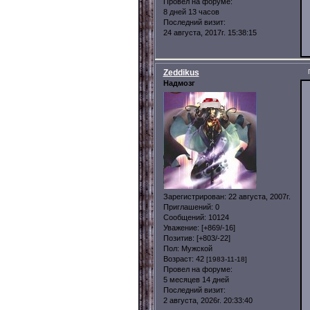
Провел на форуме:
8 дней 13 часов
Последний визит:
24 августа, 2017г. 15:38:15
Zeddikus
Надмозг
Зарегистрирован
: 22 августа, 2007г.
Приглашений:
0
Сообщений:
10124
Уважение:
[+869/-16]
Позитив:
[+803/-22]
Пол:
Мужской
Возраст:
42
[1983-11-18]
Провел на форуме:
5 месяцев 14 дней
Последний визит:
2 августа, 2026г. 20:33:40