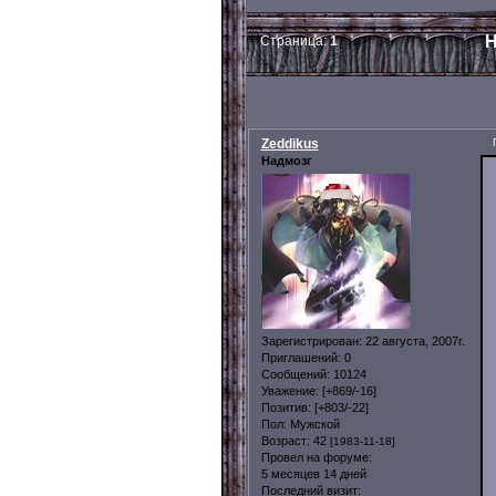
Н
Страница:
1
Zeddikus
Надмозг
Зарегистрирован
: 22 августа, 2007г.
Приглашений:
0
Сообщений:
10124
Уважение:
[+869/-16]
Позитив:
[+803/-22]
Пол:
Мужской
Возраст:
42
[1983-11-18]
Провел на форуме:
5 месяцев 14 дней
Последний визит: