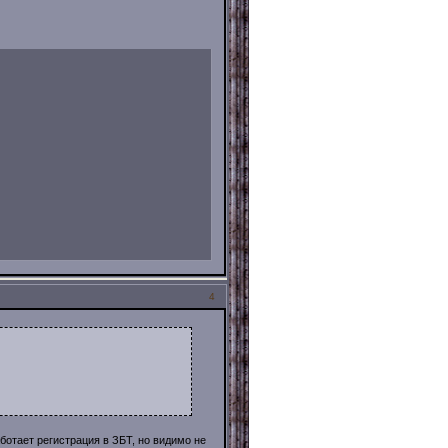
4
ботает регистрация в ЗБТ, но видимо не