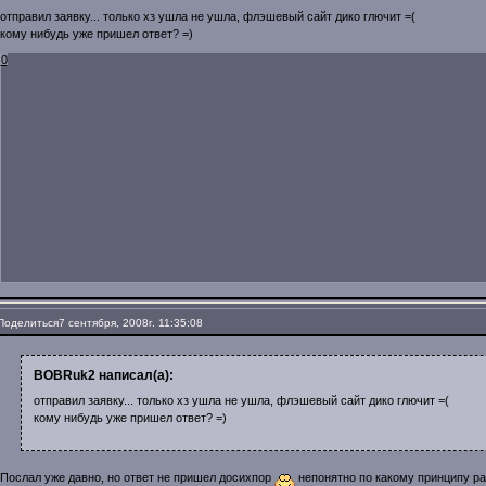
отправил заявку... только хз ушла не ушла, флэшевый сайт дико глючит =(
кому нибудь уже пришел ответ? =)
0
Поделиться
7 сентября, 2008г. 11:35:08
BOBRuk2 написал(а):
отправил заявку... только хз ушла не ушла, флэшевый сайт дико глючит =(
кому нибудь уже пришел ответ? =)
Послал уже давно, но ответ не пришел досихпор
непонятно по какому принципу ра