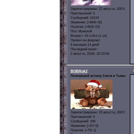
Зарегистрирован
: 22 августа, 2007г.
Приглашений:
0
Сообщений:
10124
Уважение:
[+869/-16]
Позитив:
[+803/-22]
Пол:
Мужской
Возраст:
42
[1983-11-18]
Провел на форуме:
5 месяцев 14 дней
Последний визит:
2 августа, 2026г. 20:33:40
BOBRuk2
Познавший истину Света и Тьмы
Зарегистрирован
: 23 августа, 2007г.
Приглашений:
0
Сообщений:
330
Уважение:
[+37/-0]
Позитив:
[+75/-1]