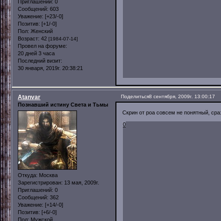
Приглашений:
0
Сообщений:
603
Уважение:
[+23/-0]
Позитив:
[+1/-0]
Пол:
Женский
Возраст:
42
[1984-07-14]
Провел на форуме:
20 дней 3 часа
Последний визит:
30 января, 2019г. 20:38:21
Atanvar
Поделиться
8 сентября, 2009г. 13:00:17
Познавший истину Света и Тьмы
Скрин от роа совсем не понятный, сраз
0
Откуда:
Москва
Зарегистрирован
: 13 мая, 2009г.
Приглашений:
0
Сообщений:
362
Уважение:
[+14/-0]
Позитив:
[+6/-0]
Пол:
Мужской