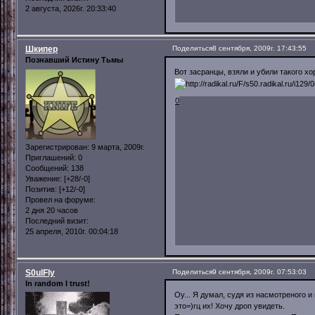
2 августа, 2026г. 20:33:40
Шкипер
Поделиться
8 сентября, 2009г. 17:43:55
Познавший Истину Тьмы
Вот засранцы, взяли и убили такого хор
0
Зарегистрирован
: 9 марта, 2009г.
Приглашений:
0
Сообщений:
138
Уважение:
[+28/-0]
Позитив:
[+12/-0]
Провел на форуме:
2 дня 20 часов
Последний визит:
25 апреля, 2010г. 00:04:18
S0ulFly
Поделиться
9 сентября, 2009г. 07:53:03
In random I trust!
Оу... Я думал, судя из насмотреного и
это=)гц их! Хочу дроп увидеть.