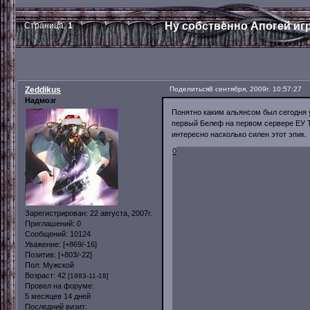
Ну собственно Апогей иг
Страница:
1
Zeddikus
Поделиться
8 сентября, 2009г. 10:57:27
Надмозг
Понятно каким альянсом был сегодня у
первый Белеф на первом сервере ЕУ Те
интересно насколько силен этот эпик.
0
Зарегистрирован
: 22 августа, 2007г.
Приглашений:
0
Сообщений:
10124
Уважение:
[+869/-16]
Позитив:
[+803/-22]
Пол:
Мужской
Возраст:
42
[1983-11-18]
Провел на форуме:
5 месяцев 14 дней
Последний визит: