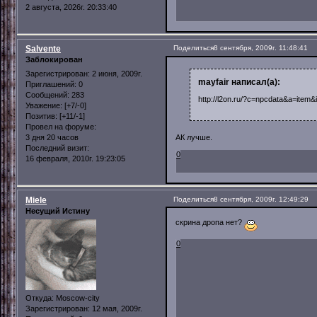
2 августа, 2026г. 20:33:40
Salvente
Поделиться
8 сентября, 2009г. 11:48:41
Заблокирован
Зарегистрирован
: 2 июня, 2009г.
mayfair написал(а):
Приглашений:
0
Сообщений:
283
http://l2on.ru/?c=npcdata&a=ite
Уважение:
[+7/-0]
Позитив:
[+11/-1]
Провел на форуме:
3 дня 20 часов
АК лучше.
Последний визит:
0
16 февраля, 2010г. 19:23:05
Miele
Поделиться
8 сентября, 2009г. 12:49:29
Несущий Истину
скрина дропа нет?
0
Откуда:
Moscow-city
Зарегистрирован
: 12 мая, 2009г.