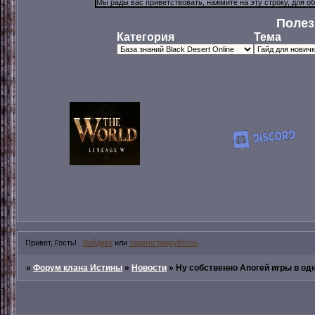
Полез
Категория
Тема
Привет, Гость!
Войдите
или
зарегистрируйтесь
.
»
Форум клана Истины
»
Новости
»
Ну собственно Апогей игры в од