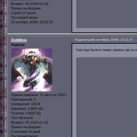
Возраст:
40
[1985-09-29]
Провел на форуме:
6 дней 17 часов
Последний визит:
22 октября, 2010г. 01:01:15
Zeddikus
Поделиться
8 сентября, 2009г. 13:11:37
Надмозг
Там еще были в темах скрины где он 
0
Зарегистрирован
: 22 августа, 2007г.
Приглашений:
0
Сообщений:
10124
Уважение:
[+869/-16]
Позитив:
[+803/-22]
Пол:
Мужской
Возраст:
42
[1983-11-18]
Провел на форуме:
5 месяцев 14 дней
Последний визит: