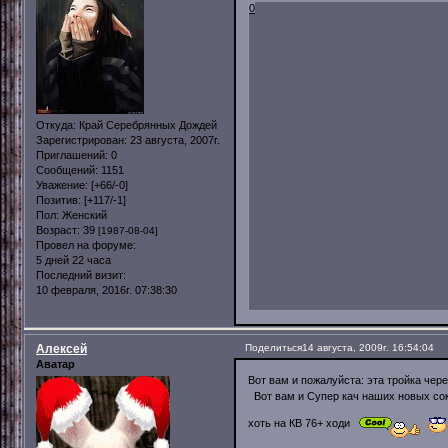
0
Откуда:
Край Серебрянных Дождей
Зарегистрирован
: 23 августа, 2007г.
Приглашений:
0
Сообщений:
1151
Уважение:
[+66/-0]
Позитив:
[+117/-1]
Пол:
Женский
Возраст:
39
[1987-08-04]
Провел на форуме:
5 дней 22 часа
Последний визит:
10 февраля, 2016г. 07:38:30
Алексей
Поделиться
14 августа, 2009г. 16:54:04
Аватар
Вот вам и пожалуйста: эта тройка чере
Вот вам и Супер кач наших новых сокла
хоть на КВ 76+ ходи