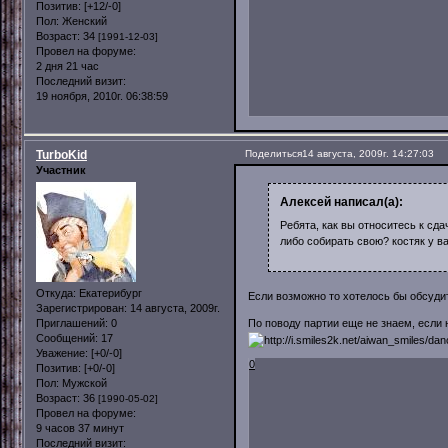
Позитив:
[+12/-0]
Пол:
Женский
Возраст:
34
[1991-12-03]
Провел на форуме:
2 дня 21 час
Последний визит:
19 ноября, 2010г. 06:38:59
TurboKid
Поделиться
14 августа, 2009г. 14:27:03
Участник
Алексей написал(а):
Ребята, как вы относитесь к с
либо собирать свою? костяк у вас
Откуда:
Екатерибург
Если возможно то хотелось бы обсудит
Зарегистрирован
: 14 августа, 2009г.
По поводу партии еще не знаем, если 
Приглашений:
0
Сообщений:
17
Уважение:
[+0/-0]
0
Позитив:
[+0/-0]
Пол:
Мужской
Возраст:
36
[1990-05-02]
Провел на форуме:
9 часов 37 минут
Последний визит: