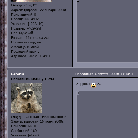
Откуда:
СПб, ЮЗ
Зарегистрирован
: 22 января, 2009г.
Приглашений:
0
Сообщений:
4992
Уважение:
[+202/-10]
Позитив:
[+462/-25]
Пол:
Мужской
Возраст:
44
[1982-04-24]
Провел на форуме:
2 месяца 10 дней
Последний визит:
4 декабря, 2023г. 00:49:06
Feronia
Поделиться
14 августа, 2009г. 14:18:11
Познавший Истину Тьмы
Здорово
За!
0
Откуда:
Лангепас - Нижневартовск
Зарегистрирован
: 15 июня, 2009г.
Приглашений:
0
Сообщений:
160
Уважение:
[+19/-0]