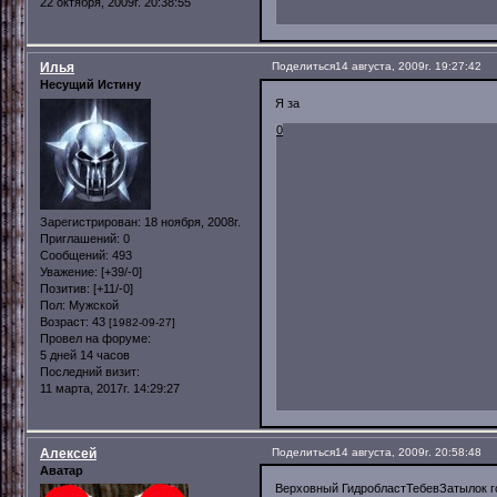
22 октября, 2009г. 20:38:55
Илья
Поделиться
14 августа, 2009г. 19:27:42
Несущий Истину
Я за
0
Зарегистрирован
: 18 ноября, 2008г.
Приглашений:
0
Сообщений:
493
Уважение:
[+39/-0]
Позитив:
[+11/-0]
Пол:
Мужской
Возраст:
43
[1982-09-27]
Провел на форуме:
5 дней 14 часов
Последний визит:
11 марта, 2017г. 14:29:27
Алексей
Поделиться
14 августа, 2009г. 20:58:48
Аватар
Верховный ГидробластТебевЗатылок г