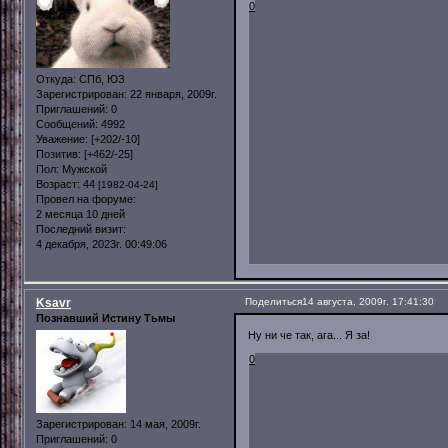
0
Откуда:
СПб, ЮЗ
Зарегистрирован
: 22 января, 2009г.
Приглашений:
0
Сообщений:
4992
Уважение:
[+202/-10]
Позитив:
[+462/-25]
Пол:
Мужской
Возраст:
44
[1982-04-24]
Провел на форуме:
2 месяца 10 дней
Последний визит:
4 декабря, 2023г. 00:49:06
Ksavr
Поделиться
14 августа, 2009г. 17:41:30
Познавший Истину Тьмы
Ну ни че так, ага... Я за!
0
Зарегистрирован
: 14 мая, 2009г.
Приглашений:
0