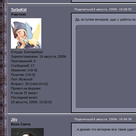
TurboKid
Поделиться
14 августа, 2009г. 16:38:56
Участник
Да, вступим вечером, щас с работы вс
0
Откуда:
Екатерибург
Зарегистрирован
: 14 августа, 2009г.
Приглашений:
0
Сообщений:
17
Уважение:
[+0/-0]
Позитив:
[+0/-0]
Пол:
Мужской
Возраст:
36
[1990-05-02]
Провел на форуме:
9 часов 37 минут
Последний визит:
29 августа, 2009г. 10:20:01
J0y
Поделиться
14 августа, 2009г. 16:46:39
Воин Света
..я думаю что вечером все такие удас