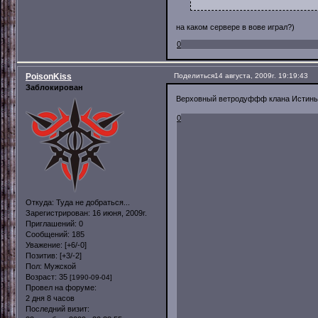
на каком сервере в вове играл?)
0
PoisonKiss
Поделиться
14 августа, 2009г. 19:19:43
Заблокирован
Верховный ветродуффф клана Истины 
0
Откуда:
Туда не добраться...
Зарегистрирован
: 16 июня, 2009г.
Приглашений:
0
Сообщений:
185
Уважение:
[+6/-0]
Позитив:
[+3/-2]
Пол:
Мужской
Возраст:
35
[1990-09-04]
Провел на форуме:
2 дня 8 часов
Последний визит: