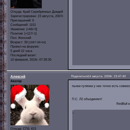
Откуда:
Край Серебрянных Дождей
Зарегистрирован
: 23 августа, 2007г.
Приглашений:
0
Сообщений:
1151
Уважение:
[+66/-0]
Позитив:
[+117/-1]
Пол:
Женский
Возраст:
39
[1987-08-04]
Провел на форуме:
5 дней 22 часа
Последний визит:
10 февраля, 2016г. 07:38:30
Алексей
Поделиться
14 августа, 2009г. 15:47:40
Аватар
пьнки-гулянки у них точно есть сов
П.С. Л2 объединяет!
RedBull окрыляет! кама
0
Откуда:
СПб, ЮЗ