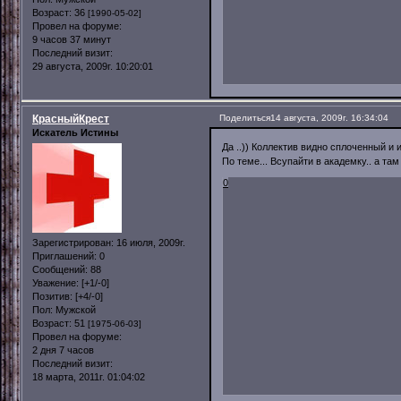
Возраст:
36
[1990-05-02]
Провел на форуме:
9 часов 37 минут
Последний визит:
29 августа, 2009г. 10:20:01
КрасныйКрест
Поделиться
14 августа, 2009г. 16:34:04
Искатель Истины
Да ..)) Коллектив видно сплоченный и 
По теме... Всупайти в академку.. а там
0
Зарегистрирован
: 16 июля, 2009г.
Приглашений:
0
Сообщений:
88
Уважение:
[+1/-0]
Позитив:
[+4/-0]
Пол:
Мужской
Возраст:
51
[1975-06-03]
Провел на форуме:
2 дня 7 часов
Последний визит:
18 марта, 2011г. 01:04:02