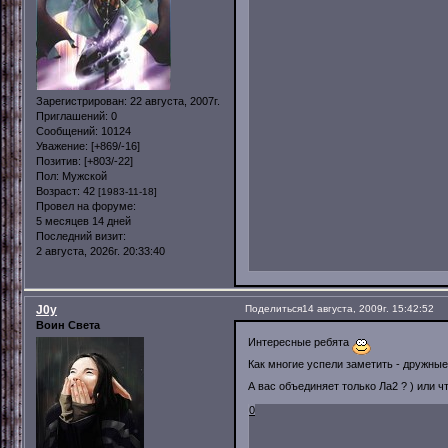
Зарегистрирован
: 22 августа, 2007г.
Приглашений:
0
Сообщений:
10124
Уважение:
[+869/-16]
Позитив:
[+803/-22]
Пол:
Мужской
Возраст:
42
[1983-11-18]
Провел на форуме:
5 месяцев 14 дней
Последний визит:
2 августа, 2026г. 20:33:40
J0y
Поделиться
14 августа, 2009г. 15:42:52
Воин Света
Интересные ребята
Как многие успели заметить - дружны
А вас объединяет только Ла2 ? ) или ч
0