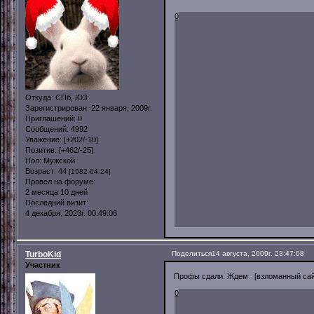
0
Откуда:
СПб, ЮЗ
Зарегистрирован
: 22 января, 2009г.
Приглашений:
0
Сообщений:
4992
Уважение:
[+202/-10]
Позитив:
[+462/-25]
Пол:
Мужской
Возраст:
44
[1982-04-24]
Провел на форуме:
2 месяца 10 дней
Последний визит:
4 декабря, 2023г. 00:49:06
TurboKid
Поделиться
14 августа, 2009г. 23:47:08
Участник
Профы сдали. Ждем. [взломанный сай
0