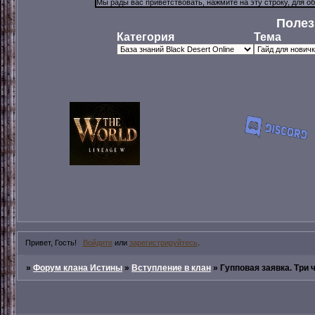
Полез
Категория
Тема
Привет, Гость!
Войдите
или
зарегистрируйтесь
.
»
Форум клана Истины
»
Вступление в клан
»
Гупповая заявка. Три 