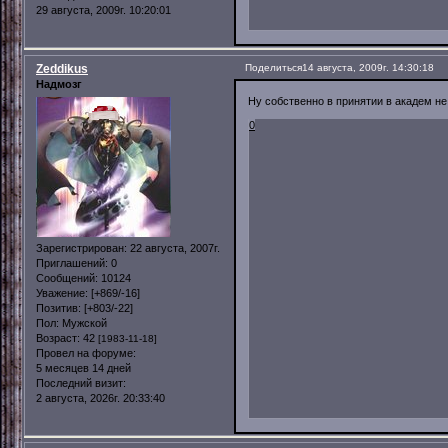
29 августа, 2009г. 10:20:01
Zeddikus
Поделиться
14 августа, 2009г. 14:30:18
Надмозг
Ну собственно в принятии в академ не
0
Зарегистрирован
: 22 августа, 2007г.
Приглашений:
0
Сообщений:
10124
Уважение:
[+869/-16]
Позитив:
[+803/-22]
Пол:
Мужской
Возраст:
42
[1983-11-18]
Провел на форуме:
5 месяцев 14 дней
Последний визит:
2 августа, 2026г. 20:33:40