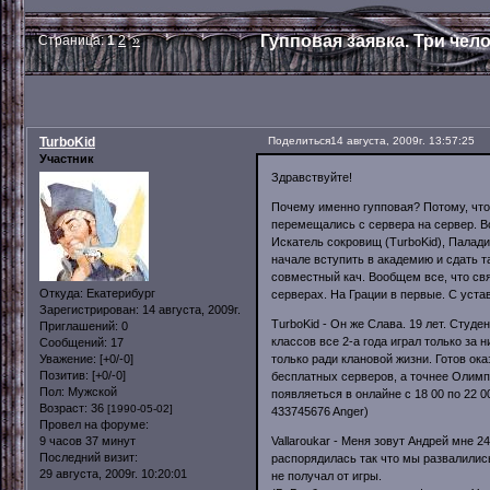
Гупповая заявка. Три чело
Страница:
1
2
»
TurboKid
Поделиться
14 августа, 2009г. 13:57:25
Участник
Здравствуйте!
Почему именно гупповая? Потому, что 
перемещались с сервера на сервер. В
Искатель сокровищ (TurboKid), Палади
начале вступить в академию и сдать 
совместный кач. Вообщем все, что свя
Откуда:
Екатерибург
серверах. На Грации в первые. С уста
Зарегистрирован
: 14 августа, 2009г.
TurboKid - Он же Слава. 19 лет. Студ
Приглашений:
0
классов все 2-а года играл только за 
Сообщений:
17
только ради клановой жизни. Готов ок
Уважение:
[+0/-0]
Позитив:
[+0/-0]
бесплатных серверов, а точнее Олимпу
Пол:
Мужской
появляеться в онлайне с 18 00 по 22 0
Возраст:
36
[1990-05-02]
433745676 Anger)
Провел на форуме:
Vallaroukar - Меня зовут Андрей мне 
9 часов 37 минут
Последний визит:
распорядилась так что мы развалилис
29 августа, 2009г. 10:20:01
не получал от игры.