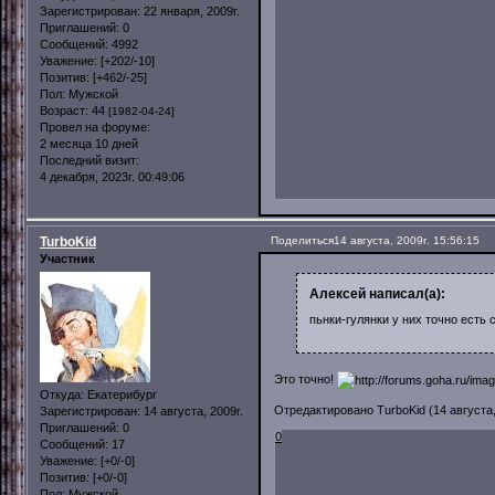
Зарегистрирован
: 22 января, 2009г.
Приглашений:
0
Сообщений:
4992
Уважение:
[+202/-10]
Позитив:
[+462/-25]
Пол:
Мужской
Возраст:
44
[1982-04-24]
Провел на форуме:
2 месяца 10 дней
Последний визит:
4 декабря, 2023г. 00:49:06
TurboKid
Поделиться
14 августа, 2009г. 15:56:15
Участник
Алексей написал(а):
пьнки-гулянки у них точно есть
Это точно!
Откуда:
Екатерибург
Отредактировано TurboKid (14 августа, 
Зарегистрирован
: 14 августа, 2009г.
Приглашений:
0
0
Сообщений:
17
Уважение:
[+0/-0]
Позитив:
[+0/-0]
Пол:
Мужской