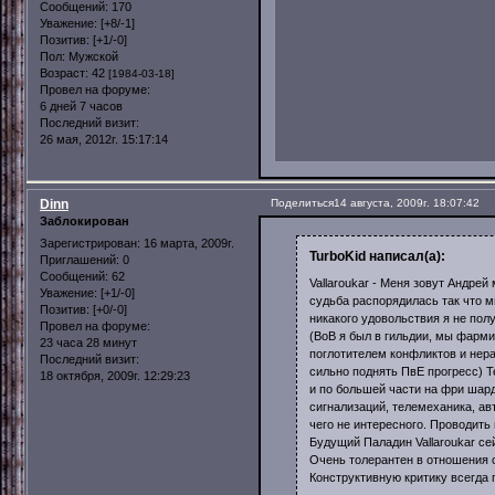
Сообщений:
170
Уважение:
[+8/-1]
Позитив:
[+1/-0]
Пол:
Мужской
Возраст:
42
[1984-03-18]
Провел на форуме:
6 дней 7 часов
Последний визит:
26 мая, 2012г. 15:17:14
Dinn
Поделиться
14 августа, 2009г. 18:07:42
Заблокирован
Зарегистрирован
: 16 марта, 2009г.
TurboKid написал(а):
Приглашений:
0
Сообщений:
62
Vallaroukar - Меня зовут Андре
Уважение:
[+1/-0]
судьба распорядилась так что 
Позитив:
[+0/-0]
никакого удовольствия я не полу
Провел на форуме:
(ВоВ я был в гильдии, мы фарм
23 часа 28 минут
поглотителем конфликтов и нера
Последний визит:
сильно поднять ПвЕ прогресс) 
18 октября, 2009г. 12:29:23
и по большей части на фри шар
сигнализаций, телемеханика, ав
чего не интересного. Проводить в
Будущий Паладин Vallaroukar се
Очень толерантен в отношения 
Конструктивную критику всегда