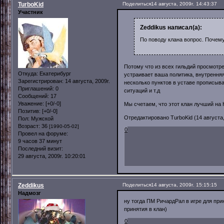
TurboKid
Поделиться
14 августа, 2009г. 14:43:37
Участник
Zeddikus написал(а):
По поводу клана вопрос. Почем
Потому что из всех гильдий просмотр
Откуда:
Екатерибург
устраивает ваша политика, внутрення
Зарегистрирован
: 14 августа, 2009г.
несколько пунктов в уставе прописыв
Приглашений:
0
ситуаций и т.д
Сообщений:
17
Уважение:
[+0/-0]
Мы счетаем, что этот клан лучший на
Позитив:
[+0/-0]
Отредактировано TurboKid (14 августа, 
Пол:
Мужской
Возраст:
36
[1990-05-02]
0
Провел на форуме:
9 часов 37 минут
Последний визит:
29 августа, 2009г. 10:20:01
Zeddikus
Поделиться
14 августа, 2009г. 15:15:15
Надмозг
ну тогда ПМ РичардРал в игре для пр
принятия в клан)
0