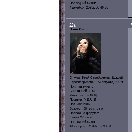
Последний визит:
4 декабря, 2023г. 00:49:06
J0y
Воин Света
Откуда:
Край Серебрянных Дождей
Зарегистрирован
: 23 августа, 2007г.
Приглашений:
0
Сообщений:
1151
Уважение:
[+66/-0]
Позитив:
[+117/-1]
Пол:
Женский
Возраст:
39
[1987-08-04]
Провел на форуме:
5 дней 22 часа
Последний визит:
10 февраля, 2016г. 07:38:30