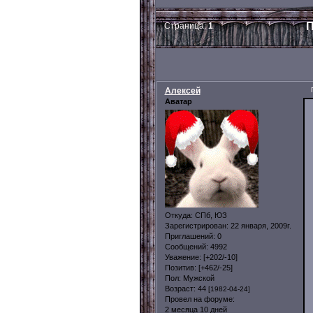
П
Страница:
1
Алексей
Аватар
Откуда:
СПб, ЮЗ
Зарегистрирован
: 22 января, 2009г.
Приглашений:
0
Сообщений:
4992
Уважение:
[+202/-10]
Позитив:
[+462/-25]
Пол:
Мужской
Возраст:
44
[1982-04-24]
Провел на форуме:
2 месяца 10 дней