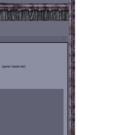
1
(цена такая же)