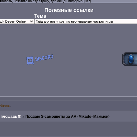
Полезные ссылки
Тема
уйтесь
.
 площадь 8)
»
Продаю S-самоцветы за АА (Mikado=Маммон)