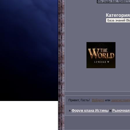
Категория
Привет, Гость!
Войдите
или
зарегистрир
»
Форум клана Истины
»
Рыночная