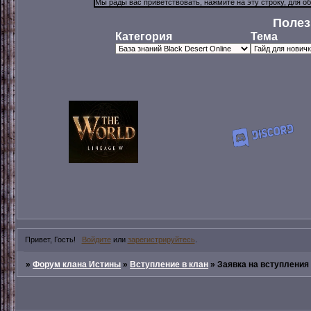
Полез
Категория
Тема
Привет, Гость!
Войдите
или
зарегистрируйтесь
.
»
Форум клана Истины
»
Вступление в клан
»
Заявка на вступления в