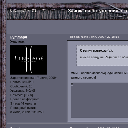
Заявка на вступления в кл
Страница:
«
1
2
Руффард
Поделиться
8 июля, 2009г. 22:15:18
Участник
Степич написал(а):
я имел ввиду не RF)я писал об 
ммм....сервер атебальд единственный 
данного сервера!
Зарегистрирован
: 7 июля, 2009г.
Приглашений:
0
0
Сообщений:
13
Уважение:
[+0/-0]
Позитив:
[+0/-0]
Провел на форуме:
3 часа 44 минуты
Последний визит:
8 июля, 2009г. 23:37:50