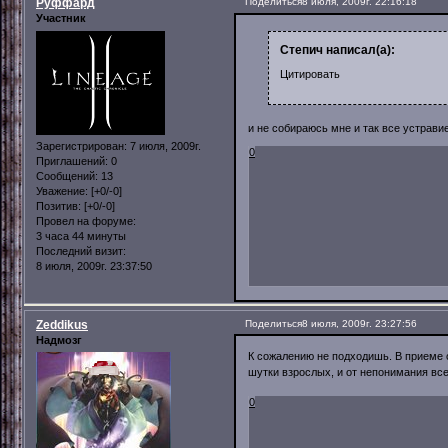
Руффард
Поделиться
8 июля, 2009г. 22:16:18
Участник
Степич написал(а):
Цитировать
и не собираюсь мне и так все устрави
Зарегистрирован
: 7 июля, 2009г.
0
Приглашений:
0
Сообщений:
13
Уважение:
[+0/-0]
Позитив:
[+0/-0]
Провел на форуме:
3 часа 44 минуты
Последний визит:
8 июля, 2009г. 23:37:50
Zeddikus
Поделиться
8 июля, 2009г. 23:27:56
Надмозг
К сожалению не подходишь. В приеме 
шутки взрослых, и от непонимания все
0