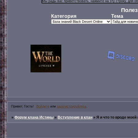
Полез
Категория
Тема
Привет, Гость!
Войдите
или
зарегистрируйтесь
.
»
Форум клана Истины
»
Вступление в клан
»
Я и что то вроде моей