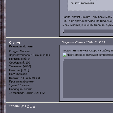
решать только им.
Дария, akafist, Sakura - при всем мое
Рич, я не против вступления (наличие 
моем мнении, и мнении Феронии о Дим
0
Степич
Поделиться
7 июля, 2009г. 01:33:29
Искатель Истины
пора спать мне уже -скоро на работу 
Откуда:
Москва
Зарегистрирован
: 5 июня, 2009г.
Приглашений:
0
0
Сообщений:
100
Уважение:
[+0/-0]
Позитив:
[+7/-0]
Пол:
Мужской
Возраст:
43
[1983-06-03]
Провел на форуме:
1 день 16 часов
Последний визит:
17 февраля, 2010г. 10:34:42
Страница:
1
2
3
»