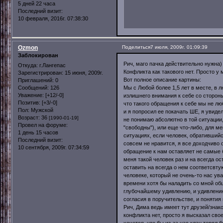
5 дней 22 часа
Последний визит:
10 февраля, 2016г. 07:38:30
Ozmon
Поделиться
7 июля, 2009г. 01:09:39
Заблокирован
Рич, маго пачка действительно нужна)
Откуда:
г.Лангепас
Конфликта как такового нет. Просто 
Зарегистрирован
: 15 июня, 2009г.
Вот полное описание картины:
Приглашений:
0
Сообщений:
126
Мы с Любой более 1,5 лет в месте, в 
Уважение:
[+12/-0]
излишнего внимания к себе со стороны
Позитив:
[+3/-0]
что такого обращения к себе мы не лю
Пол:
Мужской
и я попросил ее покачать ШЕ, я увиде
Возраст:
36
[1990-01-19]
не понимаю абсолютно в той ситуации,
Провел на форуме:
"свободны"), или еще что-либо, для ме
1 день 15 часов
ситуациях, если человек, обратившийс
Последний визит:
совсем не нравится, я все доходчиво о
10 сентября, 2009г. 07:34:59
обращение к нам оставляет не самые 
меня такой человек раз и на всегда ос
оставить на всегда о нем соответсвту
человеке, который не очень-то нас ува
времени хотя бы наладить со мной общ
глубочайшему удивлению, и удивлению 
согласия в поручительстве, и понятия
Рич, Дима ведь имеет тут друзей/знако
конфликта нет, просто я высказал сво
хочется, что бы из-за нас клан терял 