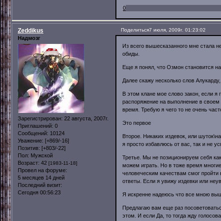
0
Zeddikus
Поделиться
7 июля, 2009г. 01:23:02
Надмозг
Из всего вышесказанного мне стала н
обиды.
Еще я понял, что Озмон становится на
Далее скажу несколько слов Алукарду,
В этом клане мое слово закон, если я 
распоряжение на выполнение в своем 
время. Требую я чего то не очень час
Зарегистрирован
: 22 августа, 2007г.
Это первое
Приглашений:
0
Сообщений:
10124
Второе. Никаких издевок, или шуток\н
Уважение:
[+869/-16]
я просто избавлюсь от вас, так и не у
Позитив:
[+803/-22]
Пол:
Мужской
Третье. Мы не позиционируем себя как
Возраст:
42
[1983-11-18]
можем играть. Но в тоже время многие
Провел на форуме:
человеческим качествам смог пройти 
5 месяцев 14 дней
ответы. Если я увижу издевки или не
Последний визит:
Сегодня 00:56:23
Я искренне надеюсь что все мною выш
Предлагаю вам еще раз посоветоватьс
этом. И если Да, то тогда жду голосов