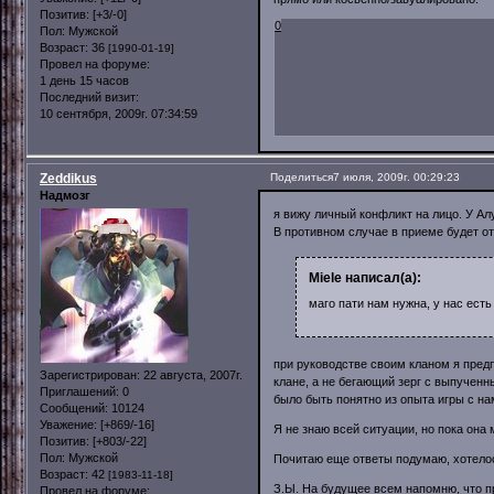
Позитив:
[+3/-0]
0
Пол:
Мужской
Возраст:
36
[1990-01-19]
Провел на форуме:
1 день 15 часов
Последний визит:
10 сентября, 2009г. 07:34:59
Zeddikus
Поделиться
7 июля, 2009г. 00:29:23
Надмозг
я вижу личный конфликт на лицо. У Ал
В противном случае в приеме будет от
Miele написал(а):
маго пати нам нужна, у нас ест
при руководстве своим кланом я пред
Зарегистрирован
: 22 августа, 2007г.
клане, а не бегающий зерг с выпученн
Приглашений:
0
было быть понятно из опыта игры с на
Сообщений:
10124
Уважение:
[+869/-16]
Я не знаю всей ситуации, но пока она
Позитив:
[+803/-22]
Пол:
Мужской
Почитаю еще ответы подумаю, хотелос
Возраст:
42
[1983-11-18]
З.Ы. На будущее всем напомню, что п
Провел на форуме: