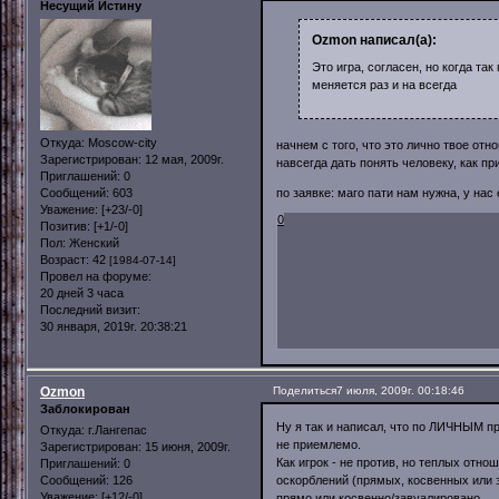
Несущий Истину
Ozmon написал(а):
Это игра, согласен, но когда так
меняется раз и на всегда
Откуда:
Moscow-city
начнем с того, что это лично твое от
Зарегистрирован
: 12 мая, 2009г.
навсегда дать понять человеку, как п
Приглашений:
0
Сообщений:
603
по заявке: маго пати нам нужна, у на
Уважение:
[+23/-0]
0
Позитив:
[+1/-0]
Пол:
Женский
Возраст:
42
[1984-07-14]
Провел на форуме:
20 дней 3 часа
Последний визит:
30 января, 2019г. 20:38:21
Ozmon
Поделиться
7 июля, 2009г. 00:18:46
Заблокирован
Ну я так и написал, что по ЛИЧНЫМ пр
Откуда:
г.Лангепас
не приемлемо.
Зарегистрирован
: 15 июня, 2009г.
Как игрок - не против, но теплых отн
Приглашений:
0
Сообщений:
126
оскорблений (прямых, косвенных или з
Уважение:
[+12/-0]
прямо или косвенно/завуалировано.