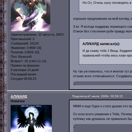
Но Оз, Очень хачу поговорить в
хорошее предложение на мой взгляд, 
З.Ы. Я всегда поддержу играющего со
Озмон без стеснения руби правду матк
Зарегистрирован
: 22 августа, 2007г.
Приглашений:
0
Сообщений:
10124
АЛУКАРД написал(а):
Уважение:
[+869/-16]
И да скажу тебе 1 Вещь Зеддики
Позитив:
[+803/-22]
правильней чтобы весь клан прог
Пол:
Мужской
Возраст:
42
[1983-11-18]
Провел на форуме:
5 месяцев 14 дней
Ну так уж повелось, что я многое тут
Последний визит:
отзыве всех отписавшихся. Создавать
Сегодня 00:56:23
0
АЛУКАРД
Поделиться
7 июля, 2009г. 00:59:15
Новичок
МММ и еще Одно к стате думаю ето п
Оз изза всего уважение к Тебе, Почем
публику как думаешь не правильно бы
0