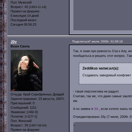
Пол:
Мужской
Возраст:
42
[1983-11-18]
Провел на форуме:
5 месяцев 14 дней
Последний визит:
Сегодня 00:56:23
J0y
Поделиться
7 июля, 2009г. 01:09:16
Воин Света
Так, я знаю про ревность Оза к Алу, 
пообщатьса и решить этот вопрос. Так
Zeddikus написал(а):
Создавать заведомый конфликт
- такая перспектива не радует.
Откуда:
Край Серебрянных Дождей
Считаю, так же, что даже самые закля
Зарегистрирован
: 23 августа, 2007г.
им.
Приглашений:
0
Сообщений:
1151
А по заявке я
ЗА
, если хотите знать п
Уважение:
[+66/-0]
Позитив:
[+117/-1]
Отредактировано J0y (7 июля, 2009г. 0
Пол:
Женский
0
Возраст:
39
[1987-08-04]
Провел на форуме: