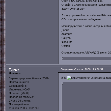
Одет в ДК, Валька, Бижа Фенька.
Онлайн с 17:30 по Москве и на выходн
Завут Олег 25 Лет.
Я хачу приятной игры и Фарма Рб кла
СПс что прочитали сообщение.
Мои поручители с клана каторых я Зна
Дариа
Акафист
Сакура
Ферония
Озмон
Отредактировано АЛУКАРД (6 июля, 200
0
Танчек
Поделиться
6 июля, 2009г. 23:26:59
Новичок
я за
Зарегистрирован
: 6 июля, 2009г.
Приглашений:
0
0
Сообщений:
8
Уважение:
[+0/-0]
Позитив:
[+0/-0]
Провел на форуме:
2 часа 24 минуты
Последний визит:
11 июля, 2009г. 13:25:41