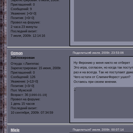
Зарегистрирован
: 6 июля, 2009г.
Приглашений:
0
Сообщений:
9
Уважение:
[+0/-0]
Позитив:
[+0/-0]
Провел на форуме:
2 часа 23 минуты
Последний визит:
7 июля, 2009г. 12:14:16
Ozmon
Поделиться
6 июля, 2009г. 23:53:06
Заблокирован
Ну Феронию у меня никто не отберет
Откуда:
г.Лангепас
Это игра, согласен, но когда так посту
Зарегистрирован
: 15 июня, 2009г.
раз и на всегда. Так не поступают даж
Приглашений:
0
Сообщений:
126
Чего кстати от СлипингФорест ушел?
Уважение:
[+12/-0]
Остаюсь при своем мнении.
Позитив:
[+3/-0]
0
Пол:
Мужской
Возраст:
36
[1990-01-19]
Провел на форуме:
1 день 15 часов
Последний визит:
10 сентября, 2009г. 07:34:59
Miele
Поделиться
7 июля, 2009г. 00:07:14