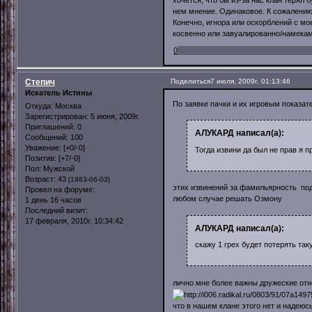
нем мнение. Одинаковое. К сожалению,
Конечно, игнора или оскорблений с мо
косвенно или завуалированно/намекам
0
Степич
Поделиться
7 июля, 2009г. 01:13:46
Искатель Истины
По заявке пачки и их игровым показа
Откуда:
Москва
Зарегистрирован
: 5 июня, 2009г.
Приглашений:
0
АЛУКАРД написал(а):
Сообщений:
100
Уважение:
[+0/-0]
Тогда извини да был не прав я п
Позитив:
[+7/-0]
Пол:
Мужской
Возраст:
43
[1983-06-03]
этих извинений за фамильярность подо
Провел на форуме:
любом случае решать Озмону
1 день 16 часов
Последний визит:
17 февраля, 2010г. 10:34:42
АЛУКАРД написал(а):
скажу 1 грех будет потерять та
лично мне более важны дружеские от
что в нашем клане этого нет и надеюс