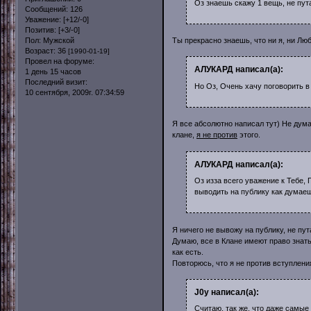
Оз знаешь скажу 1 вещь, не пут
Сообщений:
126
Уважение:
[+12/-0]
Позитив:
[+3/-0]
Пол:
Мужской
Ты прекрасно знаешь, что ни я, ни Лю
Возраст:
36
[1990-01-19]
Провел на форуме:
АЛУКАРД написал(а):
1 день 15 часов
Последний визит:
Но Оз, Очень хачу поговорить в
10 сентября, 2009г. 07:34:59
Я все абсолютно написал тут) Не дума
клане,
я не против
этого.
АЛУКАРД написал(а):
Оз изза всего уважение к Тебе,
выводить на публику как думаеш
Я ничего не вывожу на публику, не пу
Думаю, все в Клане имеют право знать
как есть.
Повторюсь, что я не против вступлени
J0y написал(а):
Считаю, так же, что даже самые