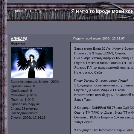
Я и что то вроде моей ко
Страница:
1
2
3
»
АЛУКАРД
Поделиться
6 июля, 2009г. 23:22:07
Новичок
Завут меня Дима 20 Лет Живу в Брест
Играю в Л2 3 Года ШОК-3, Сушка.
Ник в Игре хххАлукарДххх Коневод 77 
Одет в ТМ Феня Бижа, Онлайн От 10+ в
Явлюсь ПЛ так называаемой консты м
Ну ето я про Себя
Пишу Заявку От всех своих Людей
Зарегистрирован
: 6 июля, 2009г.
1 Кондидам после меня на вступление Y
Приглашений:
0
Одета в Дк Бижа Мадж и ТТ Арка.
Сообщений:
9
Играет почти целый День +3 часовой 
Уважение:
[+0/-0]
Завут Таня.
Позитив:
[+0/-0]
Провел на форуме:
2 Кондидат DefrEEnd БД 78 лвл Саб СХ
2 часа 23 минуты
Одет в ТМ ТЯЖ, Ы Дули , Бижа ТТ и Ф
Последний визит:
Онлайн с 18:00 в Будни и 10+ на выхо
7 июля, 2009г. 12:14:16
Завут Леша.
3 Кондидат TheUnforgiven Некр 76 лвл,