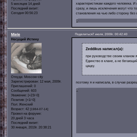
характеристикам каждого человека. И 
5 месяцев 14 дней
сразу, и лишь исключения могут что 
Последний визит:
Сегодня 00:56:23
становления на чью либо сторону бе
0
Miele
Поделиться
7 июля, 2009г. 00:42:40
Несущий Истину
Zeddikus написал(а):
при руководстве своим кланом 
Единство в клане, а не бегающи
цацку.
Откуда:
Moscow-city
Зарегистрирован
: 12 мая, 2009г.
поэтому я и написала, в случае разре
Приглашений:
0
0
Сообщений:
603
Уважение:
[+23/-0]
Позитив:
[+1/-0]
Пол:
Женский
Возраст:
42
[1984-07-14]
Провел на форуме:
20 дней 3 часа
Последний визит:
30 января, 2019г. 20:38:21