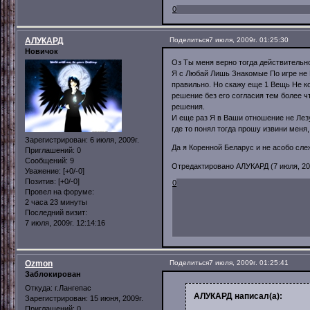
0
АЛУКАРД
Поделиться
7 июля, 2009г. 01:25:30
Новичок
Оз Ты меня верно тогда действительно
Я с Любай Лишь Знакомые По игре не Б
правильно. Но скажу еще 1 Вещь Не ко
решение без его согласия тем более чт
решения.
И еще раз Я в Ваши отношение не Лезу
где то понял тогда прошу извини меня,
Зарегистрирован
: 6 июля, 2009г.
Да я Коренной Беларус и не асобо сле
Приглашений:
0
Сообщений:
9
Отредактировано АЛУКАРД (7 июля, 200
Уважение:
[+0/-0]
Позитив:
[+0/-0]
0
Провел на форуме:
2 часа 23 минуты
Последний визит:
7 июля, 2009г. 12:14:16
Ozmon
Поделиться
7 июля, 2009г. 01:25:41
Заблокирован
Откуда:
г.Лангепас
АЛУКАРД написал(а):
Зарегистрирован
: 15 июня, 2009г.
Приглашений:
0