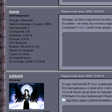
Ozmon
Поделиться
6 июля, 2009г. 23:28:51
Заблокирован
Алукард, за тебя я поручиться не мог
Откуда:
г.Лангепас
По заявке - не очень бы хотелось виде
Зарегистрирован
: 15 июня, 2009г.
"солнышко" и т.п. с моей точки зрения
Приглашений:
0
Сообщений:
126
0
Уважение:
[+12/-0]
Позитив:
[+3/-0]
Пол:
Мужской
Возраст:
36
[1990-01-19]
Провел на форуме:
1 день 15 часов
Последний визит:
10 сентября, 2009г. 07:34:59
АЛУКАРД
Поделиться
6 июля, 2009г. 23:44:13
Новичок
Оз друг мой милый Я что у тя девушке
Ето твоя девушка и у меня нету к ней 
что я ей писал так да было не отрецаю
И Вобщее ета игра Зделана для Общени
0