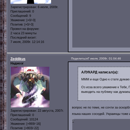
Зарегистрирован
: 6 июля, 2009г.
Приглашений:
0
Сообщений:
9
Уважение:
[+0/-0]
Позитив:
[+0/-0]
Провел на форуме:
2 часа 23 минуты
Последний визит:
7 июля, 2009г. 12:14:16
Zeddikus
Поделиться
7 июля, 2009г. 01:04:46
Надмозг
АЛУКАРД написал(а):
МММ и еще Одно к стате думаю 
Оз изза всего уважение к Тебе,
выводить на публику как думаеш
вопрос не по теме, не сочти за оскор
Зарегистрирован
: 22 августа, 2007г.
языка наших соседей. Украинцы тоже и
Приглашений:
0
Сообщений:
10124
0
Уважение:
[+869/-16]
Позитив:
[+803/-22]