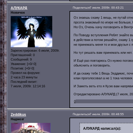
АЛУКАРД
Поделиться
7 июля, 2009г. 00:43:21
Новичок
Оз знаешь скажу 1 вещь, не путай отн
прсота знакомый по игире не Больше, Е
Но Оз, Очень хачу поговорить в Вентр
По Поводу вступления Ре6ят знайте вы
в действии а потом решайте, скажу 1 
не принемать меня то и мои друзья с п
Зарегистрирован
: 6 июля, 2009г.
Но тут решать вам принемать или нет.
Приглашений:
0
Сообщений:
9
И Ещё раз повтарюсь Оз нужно поговор
Уважение:
[+0/-0]
обьяснить и поговорить.
Позитив:
[+0/-0]
Провел на форуме:
И да скажу тебе 1 Вещь Зеддикис, поч
2 часа 23 минуты
клан проголосовал а не 1 тока человек 
Последний визит:
И Заметь веть ето я Кузю вам напрявил
7 июля, 2009г. 12:14:16
Отредактировано АЛУКАРД (7 июля, 200
0
Zeddikus
Поделиться
7 июля, 2009г. 00:48:55
Надмозг
АЛУКАРД написал(а):