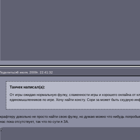
Поделиться
6 июля, 2009г. 22:41:32
Танчек написал(а):
От игры ожидаю нормальную фулку, слаженности игры и хорошего онлайна от кл
единомышленников по игре. Хочу найти консту. Сори за может быть скудную инф
крафтеру довольно не просто найти свою фулку, но думаю можно что нибудь попробыв
нас пока отсутствует, так что по сути я ЗА.
0