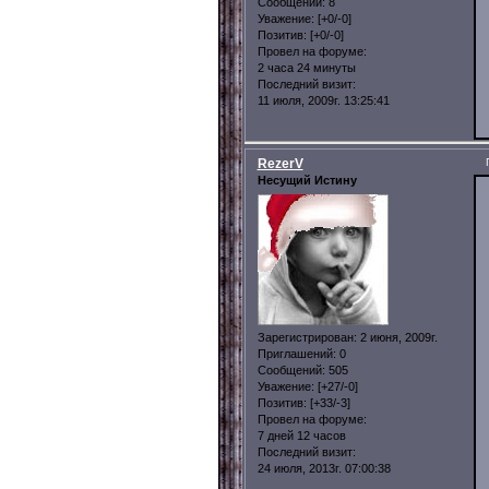
Сообщений:
8
Уважение:
[+0/-0]
Позитив:
[+0/-0]
Провел на форуме:
2 часа 24 минуты
Последний визит:
11 июля, 2009г. 13:25:41
RezerV
Несущий Истину
Зарегистрирован
: 2 июня, 2009г.
Приглашений:
0
Сообщений:
505
Уважение:
[+27/-0]
Позитив:
[+33/-3]
Провел на форуме:
7 дней 12 часов
Последний визит:
24 июля, 2013г. 07:00:38