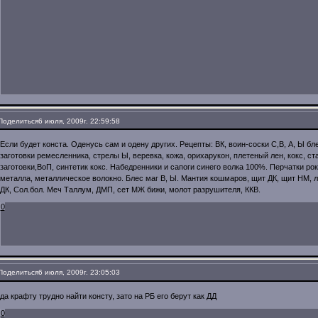
Поделиться
6 июля, 2009г. 22:59:58
Если будет конста. Оденусь сам и одену других. Рецепты: ВК, воин-соски С,B, А, Ы б
заготовки ремесленника, стрелы Ы, веревка, кожа, орихарукон, плетеный лен, кокс, ст
заготовки,ВоП, синтетик кокс. Набедренники и сапоги синего волка 100%. Перчатки ро
металла, металлическое волокно. Блес маг В, Ы. Мантия кошмаров, щит ДК, щит НМ, 
ДК, Сол.бол. Меч Таллум, ДМП, сет МЖ бижи, молот разрушителя, ККВ.
0
Поделиться
6 июля, 2009г. 23:05:03
да крафту трудно найти консту, зато на РБ его берут как ДД
0