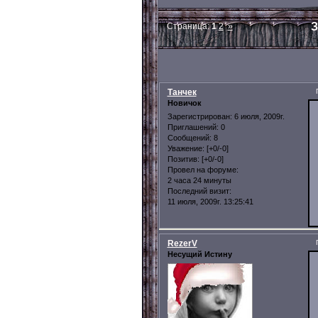
З
Страница:
1
2
»
Танчек
Новичок
Зарегистрирован
: 6 июля, 2009г.
Приглашений:
0
Сообщений:
8
Уважение:
[+0/-0]
Позитив:
[+0/-0]
Провел на форуме:
2 часа 24 минуты
Последний визит:
11 июля, 2009г. 13:25:41
RezerV
Несущий Истину