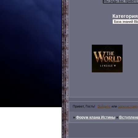
Категория
Привет, Гость!
Войдите
или
зарегистрир
»
Форум клана Истины
»
Вступлени