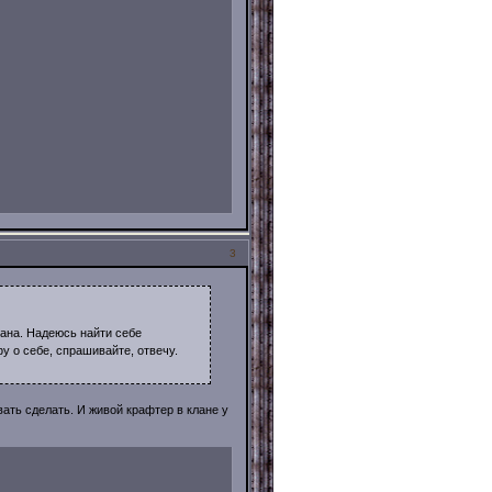
3
ана. Надеюсь найти себе
у о себе, спрашивайте, отвечу.
ать сделать. И живой крафтер в клане у