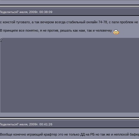
Поделиться
7 июля, 2009г. 00:38:09
с констой туговато, а так вечером всегда стабильный онлайн 74-78, с пати проблем не
В принципе все понятно, я не против, решать как нам, так и человечку
0
Поделиться
7 июля, 2009г. 00:41:26
Вообще конечно играющий крафтер это не только ДД на РБ но так же и неплохой бафер