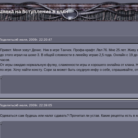
аявка на вступление в клан
Поделиться
6 июля, 2009г. 22:20:47
Привет. Меня зовут Денис. Ник в игре Танчек. Профа-крафт. Лвл 76. Мне 25 лет. Живу 
до этого играл на шоке-3. В общей сложности в линейку играю 2,5 года. Онлайн с 19 до
часов.
От игры ожидаю нормальную фулку, слаженности игры и хорошего онлайна от клана.
по игре. Хочу найти консту. Сори за может быть скудную инфу о себе, спрашивайте, от
0
Поделиться
6 июля, 2009г. 22:39:05
Одеваться сам будешь или налог сдавать? Прочитал ли устав. Какие рецепты есть в кн
0