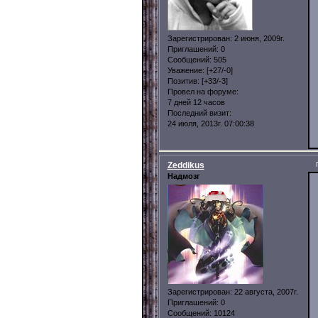
Зарегистрирован
: 2 июня, 2009г.
Приглашений:
0
Сообщений:
505
Уважение:
[+27/-0]
Позитив:
[+33/-3]
Провел на форуме:
7 дней 12 часов
Последний визит:
24 июля, 2013г. 07:00:38
Zeddikus
Надмозг
Зарегистрирован
: 22 августа, 2007г.
Приглашений:
0
Сообщений:
10124