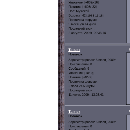
Уважение:
[+869/-16]
Позитив:
[+803/-22]
Пол:
Мужской
Возраст:
42
[1983-11-18]
Провел на форуме:
5 месяцев 14 дней
Последний визит:
2 августа, 2026г. 20:33:40
Танчек
Новичок
Зарегистрирован
: 6 июля, 2009г.
Приглашений:
0
Сообщений:
8
Уважение:
[+0/-0]
Позитив:
[+0/-0]
Провел на форуме:
2 часа 24 минуты
Последний визит:
11 июля, 2009г. 13:25:41
Танчек
Новичок
Зарегистрирован
: 6 июля, 2009г.
Приглашений:
0