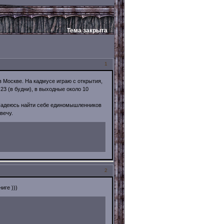
Тема закрыта
1
в Москве. На кадмусе играю с открытия,
 23 (в будни), в выходные около 10
 Надеюсь найти себе единомышленников
вечу.
2
иге )))