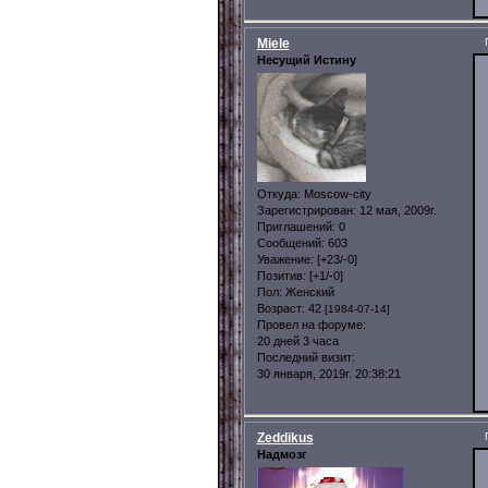
Miele
Несущий Истину
Откуда:
Moscow-city
Зарегистрирован
: 12 мая, 2009г.
Приглашений:
0
Сообщений:
603
Уважение:
[+23/-0]
Позитив:
[+1/-0]
Пол:
Женский
Возраст:
42
[1984-07-14]
Провел на форуме:
20 дней 3 часа
Последний визит:
30 января, 2019г. 20:38:21
Zeddikus
Надмозг