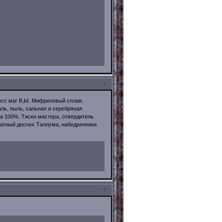
4
лесс маг B,Ы. Мифриловый сплав,
аль, пыль, сальная и серебряная
ка 100%. Тиски мастера, отвердитель
латный доспех Таллума, набедренники
5