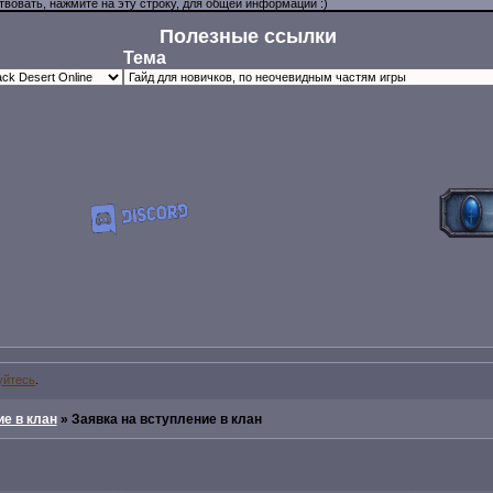
Полезные ссылки
Тема
уйтесь
.
е в клан
»
Заявка на вступление в клан