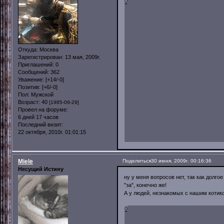
0
Откуда:
Москва
Зарегистрирован
: 13 мая, 2009г.
Приглашений:
0
Сообщений:
362
Уважение:
[+14/-0]
Позитив:
[+6/-0]
Пол:
Мужской
Возраст:
40
[1985-09-29]
Провел на форуме:
6 дней 17 часов
Последний визит:
22 октября, 2010г. 01:01:15
Miele
Поделиться
30 июня, 2009г. 00:16:36
Несущий Истину
ну у меня вопросов нет, так как долгое
"за", конечно же!
А у людей, незнакомых с нашим котик
0