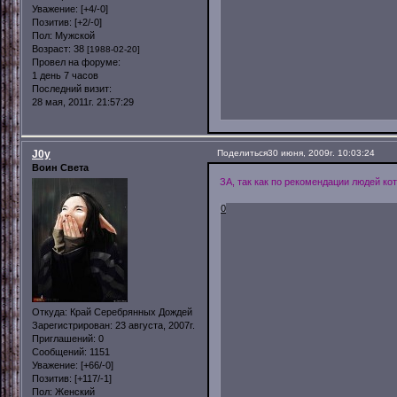
Уважение:
[+4/-0]
Позитив:
[+2/-0]
Пол:
Мужской
Возраст:
38
[1988-02-20]
Провел на форуме:
1 день 7 часов
Последний визит:
28 мая, 2011г. 21:57:29
J0y
Поделиться
30 июня, 2009г. 10:03:24
Воин Света
ЗА, так как по рекомендации людей к
0
Откуда:
Край Серебрянных Дождей
Зарегистрирован
: 23 августа, 2007г.
Приглашений:
0
Сообщений:
1151
Уважение:
[+66/-0]
Позитив:
[+117/-1]
Пол:
Женский