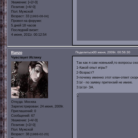
Уважение:
[+2/-0]
Позитив:
[+4/-0]
Пол:
Мужской
Возраст:
33
[1993-08-04]
Провел на форуме:
5 дней 18 часов
Последний визит:
4 июня, 2011г. 00:12:54
Ranzo
Поделиться
30 июня, 2009г. 00:56:30
Чувствует Истину
Так как я сам новнький,то вопросы с
1-Какой опыт игры?
2-Возраст?
3-почему именно этот клан-ответ скор
З.Ы - по заявку притензий не имею.
З.Ы.Ы- ЗА.
0
Откуда:
Москва
Зарегистрирован
: 24 июня, 2009г.
Приглашений:
0
Сообщений:
67
Уважение:
[+4/-0]
Позитив:
[+2/-0]
Пол:
Мужской
Возраст:
38
[1988-02-20]