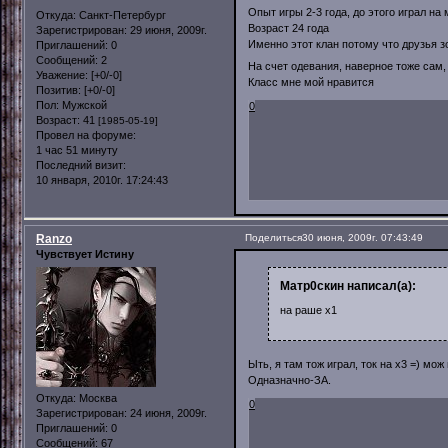
Опыт игры 2-3 года, до этого играл на
Откуда:
Санкт-Петербург
Возраст 24 года
Зарегистрирован
: 29 июня, 2009г.
Именно этот клан потому что друзья з
Приглашений:
0
Сообщений:
2
На счет одевания, наверное тоже сам,
Уважение:
[+0/-0]
Класс мне мой нравится
Позитив:
[+0/-0]
Пол:
Мужской
0
Возраст:
41
[1985-05-19]
Провел на форуме:
1 час 51 минуту
Последний визит:
10 января, 2010г. 17:24:43
Ranzo
Поделиться
30 июня, 2009г. 07:43:49
Чувствует Истину
Матр0скин написал(а):
на раше х1
Ыть, я там тож играл, ток на х3 =) м
Одназначно-ЗА.
Откуда:
Москва
0
Зарегистрирован
: 24 июня, 2009г.
Приглашений:
0
Сообщений:
67