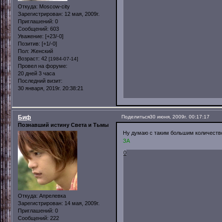
Откуда:
Moscow-city
Зарегистрирован
: 12 мая, 2009г.
Приглашений:
0
Сообщений:
603
Уважение:
[+23/-0]
Позитив:
[+1/-0]
Пол:
Женский
Возраст:
42
[1984-07-14]
Провел на форуме:
20 дней 3 часа
Последний визит:
30 января, 2019г. 20:38:21
Биф
Поделиться
30 июня, 2009г. 00:17:17
Познавший истину Света и Тьмы
Ну думаю с таким большим количество
ЗА
0
Откуда:
Апрелевка
Зарегистрирован
: 14 мая, 2009г.
Приглашений:
0
Сообщений:
222