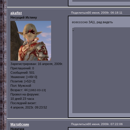
akafist
Поделиться
30 июня, 2009г. 06:18:11
Несущий Истину
есессссно ЗА)), рад видеть
0
Зарегистрирован
: 16 апреля, 2009г.
Приглашений:
0
Сообщений:
501
Уважение:
[+49/-0]
Позитив:
[+52/-2]
Пол:
Мужской
Возраст:
44
[1982-03-13]
Провел на форуме:
10 дней 23 часа
Последний визит:
4 апреля, 2023г. 09:23:52
Матр0скин
Поделиться
30 июня, 2009г. 07:22:06
Новичок