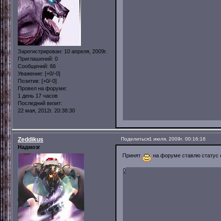
Зарегистрирован
: 10 апреля, 2009г.
Приглашений:
0
Сообщений:
66
Уважение:
[+0/-0]
Позитив:
[+0/-0]
Провел на форуме:
1 день 17 часов
Последний визит:
22 мая, 2012г. 20:38:30
Zeddikus
Поделиться
1 июля, 2009г. 00:16:16
Надмозг
Принят
на форуме ставлю статус 
0