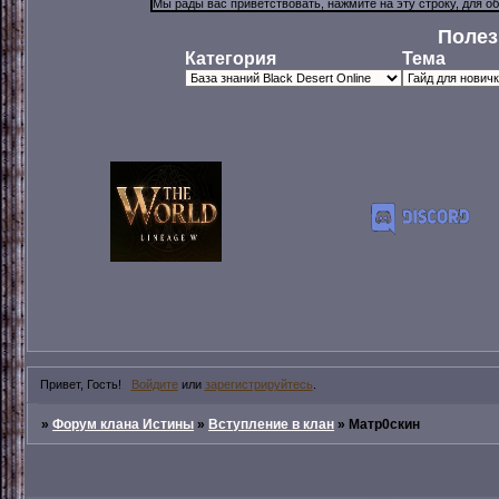
Полез
Категория
Тема
Привет, Гость!
Войдите
или
зарегистрируйтесь
.
»
Форум клана Истины
»
Вступление в клан
»
Матр0скин