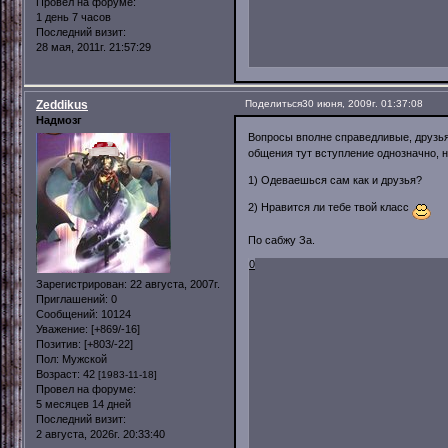
Провел на форуме:
1 день 7 часов
Последний визит:
28 мая, 2011г. 21:57:29
Zeddikus
Поделиться
30 июня, 2009г. 01:37:08
Надмозг
Вопросы вполне справедливые, друзья
общения тут вступление однозначно, н
1) Одеваешься сам как и друзья?
2) Нравится ли тебе твой класс
По сабжу За.
0
Зарегистрирован
: 22 августа, 2007г.
Приглашений:
0
Сообщений:
10124
Уважение:
[+869/-16]
Позитив:
[+803/-22]
Пол:
Мужской
Возраст:
42
[1983-11-18]
Провел на форуме:
5 месяцев 14 дней
Последний визит:
2 августа, 2026г. 20:33:40