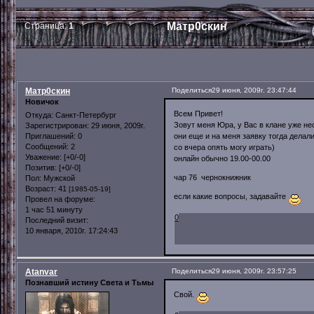
Матр0скин
Страница:
1
Матр0скин
Поделиться
29 июня, 2009г. 23:47:44
Новичок
Всем Привет!
Откуда:
Санкт-Петербург
Зовут меня Юра, у Вас в клане уже нес
Зарегистрирован
: 29 июня, 2009г.
они еще и на меня заявку тогда делал
Приглашений:
0
Сообщений:
2
со вчера опять могу играть)
Уважение:
[+0/-0]
онлайн обычно 19.00-00.00
Позитив:
[+0/-0]
чар 76 чернокнижник
Пол:
Мужской
Возраст:
41
[1985-05-19]
если какие вопросы, задавайте
Провел на форуме:
1 час 51 минуту
0
Последний визит:
10 января, 2010г. 17:24:43
Atanvar
Поделиться
29 июня, 2009г. 23:57:25
Познавший истину Света и Тьмы
Свой.