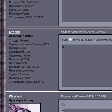
Возраст:
39
[1987-08-04]
Провел на форуме:
5 дней 22 часа
Последний визит:
10 февраля, 2016г. 07:38:30
Степич
Поделиться
30 июня, 2009г. 12:49:22
Искатель Истины
я ЗА
Откуда:
Москва
Зарегистрирован
: 5 июня, 2009г.
0
Приглашений:
0
Сообщений:
100
Уважение:
[+0/-0]
Позитив:
[+7/-0]
Пол:
Мужской
Возраст:
43
[1983-06-03]
Провел на форуме:
1 день 16 часов
Последний визит:
17 февраля, 2010г. 10:34:42
Wearwolf
Поделиться
30 июня, 2009г. 13:36:10
Чувствует Истину
За
0